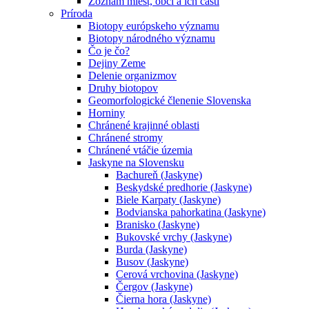
Zoznam miest, obcí a ich častí
Príroda
Biotopy európskeho významu
Biotopy národného významu
Čo je čo?
Dejiny Zeme
Delenie organizmov
Druhy biotopov
Geomorfologické členenie Slovenska
Horniny
Chránené krajinné oblasti
Chránené stromy
Chránené vtáčie územia
Jaskyne na Slovensku
Bachureň (Jaskyne)
Beskydské predhorie (Jaskyne)
Biele Karpaty (Jaskyne)
Bodvianska pahorkatina (Jaskyne)
Branisko (Jaskyne)
Bukovské vrchy (Jaskyne)
Burda (Jaskyne)
Busov (Jaskyne)
Cerová vrchovina (Jaskyne)
Čergov (Jaskyne)
Čierna hora (Jaskyne)