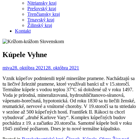
Nitriansky kraj
Prešovský kraj
Trenčiansky kraj
Trnavský kraj
Žilinský kraj
Kontakt
Kúpele Vyhne
miva
28. októbra 2021
28. októbra 2021
Vznik kúpeľov podmienili teplé minerálne pramene. Nachádzajú sa
tu liečivé železité pramene, ktoré využívali baníci už v 15.storočí.
Termálne kúpele s vodou teplou 37°C sú doložené už v roku 1497.
Voda je prírodná, mineralizovaná, hydrouhličitanovo-síranová,
vápenato-horečnatá, hypotonická. Od roku 1830 sa tu liečili ženské,
reumatické, nervové a vnútorné choroby. V 19.storočí sa tu striedalo
v sezóne až 500 kúpeľných hostí. František II. Rákoci tu chcel
vybudovať „druhé Karlove Vary“. Komplex kúpeľných budov
pochádza z 19. a začiatku 20.storočia. Samotné kúpele boli v roku
1945 zničené požiarom. Dnes je tu nové termálne kúpalisko.