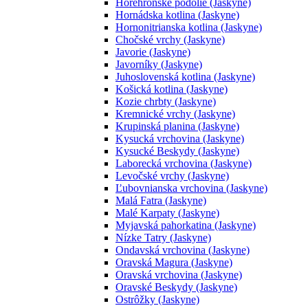
Horehronské podolie (Jaskyne)
Hornádska kotlina (Jaskyne)
Hornonitrianska kotlina (Jaskyne)
Chočské vrchy (Jaskyne)
Javorie (Jaskyne)
Javorníky (Jaskyne)
Juhoslovenská kotlina (Jaskyne)
Košická kotlina (Jaskyne)
Kozie chrbty (Jaskyne)
Kremnické vrchy (Jaskyne)
Krupinská planina (Jaskyne)
Kysucká vrchovina (Jaskyne)
Kysucké Beskydy (Jaskyne)
Laborecká vrchovina (Jaskyne)
Levočské vrchy (Jaskyne)
Ľubovnianska vrchovina (Jaskyne)
Malá Fatra (Jaskyne)
Malé Karpaty (Jaskyne)
Myjavská pahorkatina (Jaskyne)
Nízke Tatry (Jaskyne)
Ondavská vrchovina (Jaskyne)
Oravská Magura (Jaskyne)
Oravská vrchovina (Jaskyne)
Oravské Beskydy (Jaskyne)
Ostrôžky (Jaskyne)