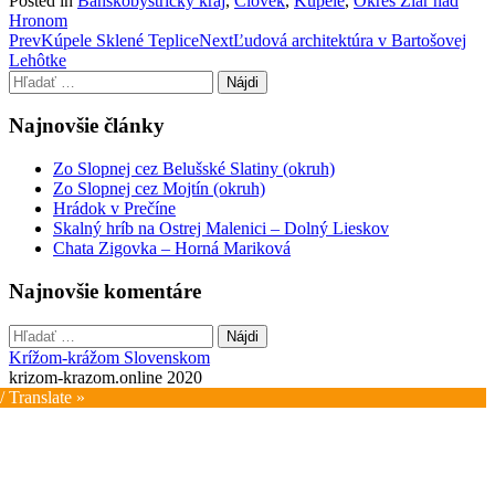
Posted in
Banskobystrický kraj
,
Človek
,
Kúpele
,
Okres Žiar nad
Hronom
Post
Prev
Kúpele Sklené Teplice
Next
Ľudová architektúra v Bartošovej
Lehôtke
navigation
Hľadať:
Najnovšie články
Zo Slopnej cez Belušské Slatiny (okruh)
Zo Slopnej cez Mojtín (okruh)
Hrádok v Prečíne
Skalný hríb na Ostrej Malenici – Dolný Lieskov
Chata Zigovka – Horná Mariková
Najnovšie komentáre
Hľadať:
Krížom-krážom Slovenskom
krizom-krazom.online 2020
/ Translate »