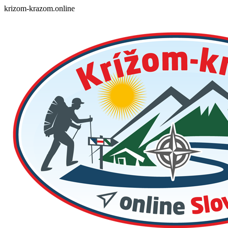
Skip
krizom-krazom.online
to
content