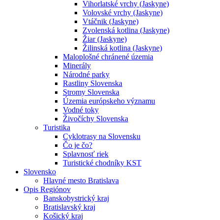
Vihorlatské vrchy (Jaskyne)
Volovské vrchy (Jaskyne)
Vtáčnik (Jaskyne)
Zvolenská kotlina (Jaskyne)
Žiar (Jaskyne)
Žilinská kotlina (Jaskyne)
Maloplošné chránené územia
Minerály
Národné parky
Rastliny Slovenska
Stromy Slovenska
Územia európskeho významu
Vodné toky
Živočíchy Slovenska
Turistika
Cyklotrasy na Slovensku
Čo je čo?
Splavnosť riek
Turistické chodníky KST
Slovensko
Hlavné mesto Bratislava
Opis Regiónov
Banskobystrický kraj
Bratislavský kraj
Košický kraj