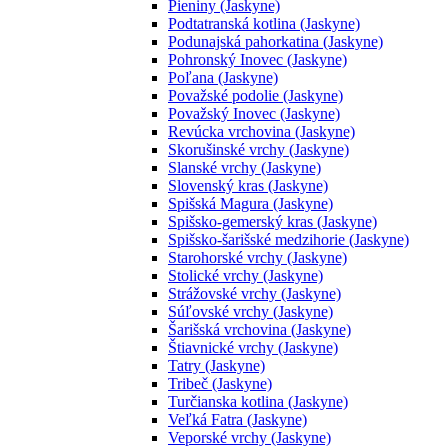
Pieniny (Jaskyne)
Podtatranská kotlina (Jaskyne)
Podunajská pahorkatina (Jaskyne)
Pohronský Inovec (Jaskyne)
Poľana (Jaskyne)
Považské podolie (Jaskyne)
Považský Inovec (Jaskyne)
Revúcka vrchovina (Jaskyne)
Skorušinské vrchy (Jaskyne)
Slanské vrchy (Jaskyne)
Slovenský kras (Jaskyne)
Spišská Magura (Jaskyne)
Spišsko-gemerský kras (Jaskyne)
Spišsko-šarišské medzihorie (Jaskyne)
Starohorské vrchy (Jaskyne)
Stolické vrchy (Jaskyne)
Strážovské vrchy (Jaskyne)
Súľovské vrchy (Jaskyne)
Šarišská vrchovina (Jaskyne)
Štiavnické vrchy (Jaskyne)
Tatry (Jaskyne)
Tribeč (Jaskyne)
Turčianska kotlina (Jaskyne)
Veľká Fatra (Jaskyne)
Veporské vrchy (Jaskyne)