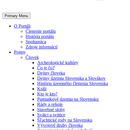
Primary Menu
O Portáli
Členenie portálu
História portálu
Spolupráca
Zdroje informácií
Pojmy
Človek
Archeologické kultúry
Čo je čo?
Dejiny človeka
Dejiny územia Slovenska a Slovákov
História územného členenia Slovenska
Králi
Kto je kto?
Pamiatkové územia na Slovensku
Rády a rehole
Stavebné slohy
Svätci a svätice
Šľachtické rody na Slovensku
Vývojové druhy človeka