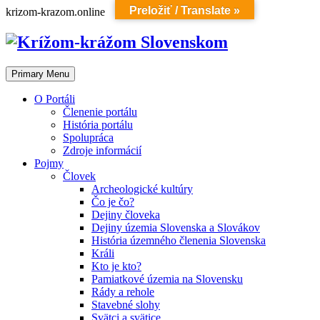
Preložiť / Translate »
Skip
krizom-krazom.online
to
content
Primary Menu
O Portáli
Členenie portálu
História portálu
Spolupráca
Zdroje informácií
Pojmy
Človek
Archeologické kultúry
Čo je čo?
Dejiny človeka
Dejiny územia Slovenska a Slovákov
História územného členenia Slovenska
Králi
Kto je kto?
Pamiatkové územia na Slovensku
Rády a rehole
Stavebné slohy
Svätci a svätice