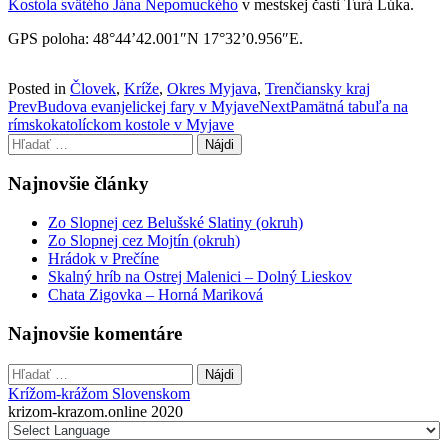
Kostola svätého Jána Nepomuckého
v mestskej časti Turá Lúka.
GPS poloha: 48°44’42.001″N 17°32’0.956″E.
Posted in
Človek
,
Kríže
,
Okres Myjava
,
Trenčiansky kraj
Post
Prev
Budova evanjelickej fary v Myjave
Next
Pamätná tabuľa na
rímskokatolíckom kostole v Myjave
navigation
Hľadať:
Najnovšie články
Zo Slopnej cez Belušské Slatiny (okruh)
Zo Slopnej cez Mojtín (okruh)
Hrádok v Prečíne
Skalný hríb na Ostrej Malenici – Dolný Lieskov
Chata Zigovka – Horná Mariková
Najnovšie komentáre
Hľadať:
Krížom-krážom Slovenskom
krizom-krazom.online 2020