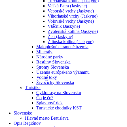
Turčianska kotlina (Jaskyne)
Veľká Fatra (Jaskyne)
Veporské vrchy (Jaskyne)
Vihorlatské vrchy (Jaskyne)
Volovské vrchy (Jaskyne)
Vtáčnik (Jaskyne)
Zvolenská kotlina (Jaskyne)
Žiar (Jaskyne)
Žilinská kotlina (Jaskyne)
Maloplošné chránené územia
Minerály
Národné parky
Rastliny Slovenska
Stromy Slovenska
Územia európskeho významu
Vodné toky
Živočíchy Slovenska
Turistika
Cyklotrasy na Slovensku
Čo je čo?
Splavnosť riek
Turistické chodníky KST
Slovensko
Hlavné mesto Bratislava
Opis Regiónov