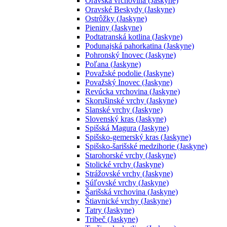
Oravská vrchovina (Jaskyne)
Oravské Beskydy (Jaskyne)
Ostrôžky (Jaskyne)
Pieniny (Jaskyne)
Podtatranská kotlina (Jaskyne)
Podunajská pahorkatina (Jaskyne)
Pohronský Inovec (Jaskyne)
Poľana (Jaskyne)
Považské podolie (Jaskyne)
Považský Inovec (Jaskyne)
Revúcka vrchovina (Jaskyne)
Skorušinské vrchy (Jaskyne)
Slanské vrchy (Jaskyne)
Slovenský kras (Jaskyne)
Spišská Magura (Jaskyne)
Spišsko-gemerský kras (Jaskyne)
Spišsko-šarišské medzihorie (Jaskyne)
Starohorské vrchy (Jaskyne)
Stolické vrchy (Jaskyne)
Strážovské vrchy (Jaskyne)
Súľovské vrchy (Jaskyne)
Šarišská vrchovina (Jaskyne)
Štiavnické vrchy (Jaskyne)
Tatry (Jaskyne)
Tribeč (Jaskyne)