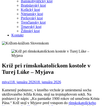
Banskobystrický kraj
Bratislavský kraj
Košický kraj
Nitriansky kraj
Prešovský kraj
Trenčiansky kraj
Trnavský kraj
Žilinský kraj
Kontakt
Kríž pri rímskokatolíckom kostole v
Turej Lúke – Myjava
miva1
18. januára 2026
18. januára 2026
Kamenný podstavec, v ktorého vrchole je umiestnená socha
ukrižovaného Ježiša Krista, stojí na trojstupňovom sokli. Na
podstavci je nápis: „Ku pamiatke 1900 rokov od umučenia Krista
Pána.“ Kríž stojí v Myjave pred vstupom do
rímskokatolíckeho