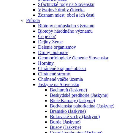
Šľachtické rody na Slovensku
Vývojové druhy človeka
Zoznam miest, obcí a ich častí
Príroda
Biotopy európskeho významu
Biotopy národného významu
Čo je čo?
Dejiny Zeme
Delenie organizmov
Druhy biotopov
Geomorfologické členenie Slovenska
Horniny
Chránené krajinné oblasti
Chránené stromy
Chránené vtáčie územia
Jaskyne na Slovensku
Bachureň (Jaskyne)
Beskydské predhorie (Jaskyne)
Biele Karpaty (Jaskyne)
Bodvianska pahorkatina (Jaskyne)
Branisko (Jaskyne)
Bukovské vrchy (Jaskyne)
Burda (Jaskyne)
Busov (Jaskyne)
Cerová vrchovina (Jaskyne)