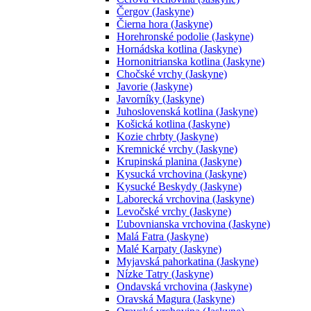
Čergov (Jaskyne)
Čierna hora (Jaskyne)
Horehronské podolie (Jaskyne)
Hornádska kotlina (Jaskyne)
Hornonitrianska kotlina (Jaskyne)
Chočské vrchy (Jaskyne)
Javorie (Jaskyne)
Javorníky (Jaskyne)
Juhoslovenská kotlina (Jaskyne)
Košická kotlina (Jaskyne)
Kozie chrbty (Jaskyne)
Kremnické vrchy (Jaskyne)
Krupinská planina (Jaskyne)
Kysucká vrchovina (Jaskyne)
Kysucké Beskydy (Jaskyne)
Laborecká vrchovina (Jaskyne)
Levočské vrchy (Jaskyne)
Ľubovnianska vrchovina (Jaskyne)
Malá Fatra (Jaskyne)
Malé Karpaty (Jaskyne)
Myjavská pahorkatina (Jaskyne)
Nízke Tatry (Jaskyne)
Ondavská vrchovina (Jaskyne)
Oravská Magura (Jaskyne)