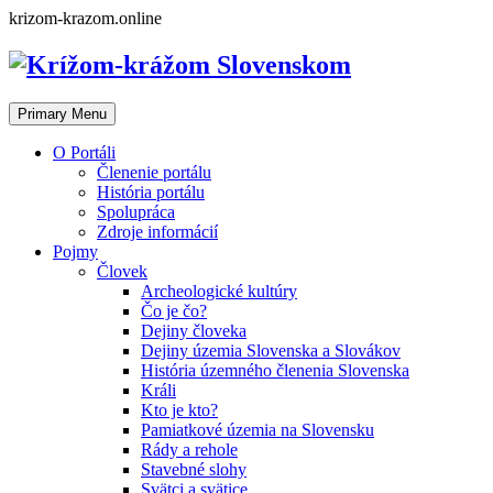
Skip
krizom-krazom.online
to
content
Primary Menu
O Portáli
Členenie portálu
História portálu
Spolupráca
Zdroje informácií
Pojmy
Človek
Archeologické kultúry
Čo je čo?
Dejiny človeka
Dejiny územia Slovenska a Slovákov
História územného členenia Slovenska
Králi
Kto je kto?
Pamiatkové územia na Slovensku
Rády a rehole
Stavebné slohy
Svätci a svätice