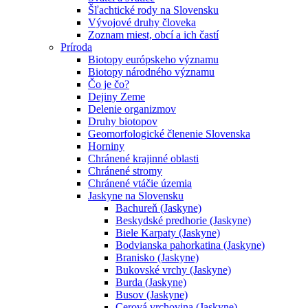
Šľachtické rody na Slovensku
Vývojové druhy človeka
Zoznam miest, obcí a ich častí
Príroda
Biotopy európskeho významu
Biotopy národného významu
Čo je čo?
Dejiny Zeme
Delenie organizmov
Druhy biotopov
Geomorfologické členenie Slovenska
Horniny
Chránené krajinné oblasti
Chránené stromy
Chránené vtáčie územia
Jaskyne na Slovensku
Bachureň (Jaskyne)
Beskydské predhorie (Jaskyne)
Biele Karpaty (Jaskyne)
Bodvianska pahorkatina (Jaskyne)
Branisko (Jaskyne)
Bukovské vrchy (Jaskyne)
Burda (Jaskyne)
Busov (Jaskyne)
Cerová vrchovina (Jaskyne)