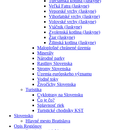
Turčianska kotlina (Jaskyne)
Veľká Fatra (Jaskyne)
Veporské vrchy (Jaskyne)
Vihorlatské vrchy (Jaskyne)
Volovské vrchy (Jaskyne)
Vtáčnik (Jaskyne)
Zvolenská kotlina (Jaskyne)
Žiar (Jaskyne)
Žilinská kotlina (Jaskyne)
Maloplošné chránené územia
Minerály
Národné parky
Rastliny Slovenska
Stromy Slovenska
Územia európskeho významu
Vodné toky
Živočíchy Slovenska
Turistika
Cyklotrasy na Slovensku
Čo je čo?
Splavnosť riek
Turistické chodníky KST
Slovensko
Hlavné mesto Bratislava
Opis Regiónov