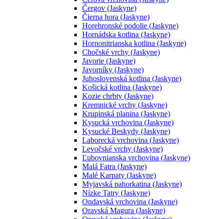
Čergov (Jaskyne)
Čierna hora (Jaskyne)
Horehronské podolie (Jaskyne)
Hornádska kotlina (Jaskyne)
Hornonitrianska kotlina (Jaskyne)
Chočské vrchy (Jaskyne)
Javorie (Jaskyne)
Javorníky (Jaskyne)
Juhoslovenská kotlina (Jaskyne)
Košická kotlina (Jaskyne)
Kozie chrbty (Jaskyne)
Kremnické vrchy (Jaskyne)
Krupinská planina (Jaskyne)
Kysucká vrchovina (Jaskyne)
Kysucké Beskydy (Jaskyne)
Laborecká vrchovina (Jaskyne)
Levočské vrchy (Jaskyne)
Ľubovnianska vrchovina (Jaskyne)
Malá Fatra (Jaskyne)
Malé Karpaty (Jaskyne)
Myjavská pahorkatina (Jaskyne)
Nízke Tatry (Jaskyne)
Ondavská vrchovina (Jaskyne)
Oravská Magura (Jaskyne)