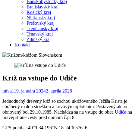
Banskobystrický kraj
Bratislavský kraj
Košický kraj
Nitriansky kraj
Prešovský kraj
Trenčiansky kraj
Trnavský kraj
Žilinský kraj
Kontakt
Kríž na vstupe do Udiče
miva1
19. januára 2024
2. apríla 2026
Jednoduchý drevený kríž so sochou ukrižovaného Ježiša Krista je
chránený malou strieškou a kovovým oplotením. Postavený alebo
obnovený bol 29.10.1985. Nachádza sa na vstupe do obce
Udiča
na
pravej strane cesty pred domom č.p. 8.
GPS poloha: 49°9’34.196″N 18°24’6.376″E.