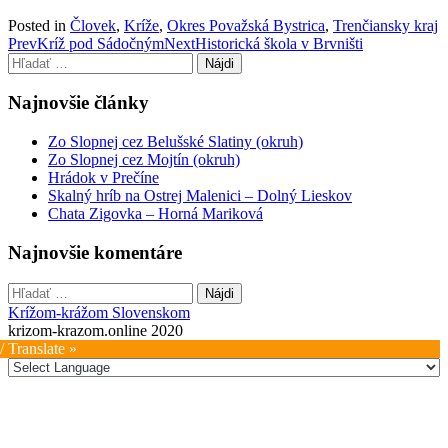
Posted in
Človek
,
Kríže
,
Okres Považská Bystrica
,
Trenčiansky kraj
Post
Prev
Kríž pod Sádočným
Next
Historická škola v Brvništi
Hľadať:
navigation
Najnovšie články
Zo Slopnej cez Belušské Slatiny (okruh)
Zo Slopnej cez Mojtín (okruh)
Hrádok v Prečíne
Skalný hríb na Ostrej Malenici – Dolný Lieskov
Chata Zigovka – Horná Mariková
Najnovšie komentáre
Hľadať:
Krížom-krážom Slovenskom
krizom-krazom.online 2020
/ Translate »