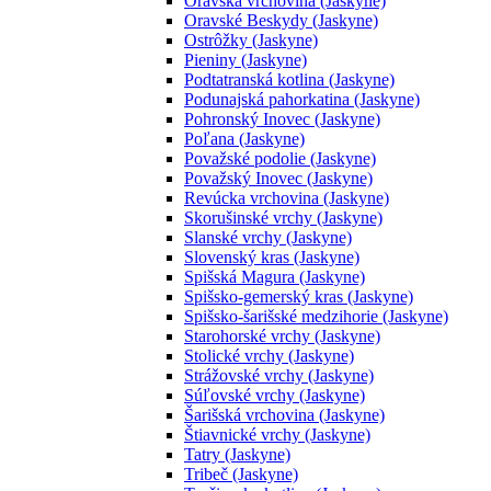
Oravská vrchovina (Jaskyne)
Oravské Beskydy (Jaskyne)
Ostrôžky (Jaskyne)
Pieniny (Jaskyne)
Podtatranská kotlina (Jaskyne)
Podunajská pahorkatina (Jaskyne)
Pohronský Inovec (Jaskyne)
Poľana (Jaskyne)
Považské podolie (Jaskyne)
Považský Inovec (Jaskyne)
Revúcka vrchovina (Jaskyne)
Skorušinské vrchy (Jaskyne)
Slanské vrchy (Jaskyne)
Slovenský kras (Jaskyne)
Spišská Magura (Jaskyne)
Spišsko-gemerský kras (Jaskyne)
Spišsko-šarišské medzihorie (Jaskyne)
Starohorské vrchy (Jaskyne)
Stolické vrchy (Jaskyne)
Strážovské vrchy (Jaskyne)
Súľovské vrchy (Jaskyne)
Šarišská vrchovina (Jaskyne)
Štiavnické vrchy (Jaskyne)
Tatry (Jaskyne)
Tribeč (Jaskyne)