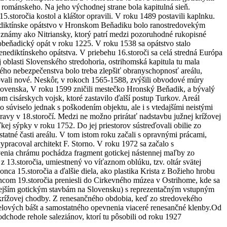
o románskeho. Na jeho východnej strane bola kapitulná sieň.
storočia kostol a kláštor opravili. V roku 1489 postavili kaplnku.
enediktínske opátstvo v Hronskom Beňadiku bolo ranostredovekým
r, známy ako Nitriansky, ktorý patrí medzi pozoruhodné rukopisné
kobeňadický opát v roku 1225. V roku 1538 sa opátstvo stalo
nediktínskeho opátstva. V priebehu 16.storoči sa celá stredná Európa
 oblasti Slovenského stredohoria, ostrihomská kapitula tu mala
kého nebezpečenstva bolo treba zlepšiť obranyschopnosť areálu,
ovali nové. Neskôr, v rokoch 1565-1588, zvýšili obvodové múry
Slovenska, V roku 1599 zničili mestečko Hronský Beňadik, a bývalý
 cisárskych vojsk, ktoré zastavilo ďalší postup Turkov. Areál
o súviselo jednak s poškodením objektu, ale i s vtedajšími neistými
pravy v 18.storočí. Medzi ne možno prirátať nadstavbu južnej krížovej
ej sýpky v roku 1752. Do jej priestorov sústreďovali obilie zo
statné časti areálu. V tom istom roku začali s opravnými prácami,
vypracoval architekt F. Storno. V roku 1972 sa začalo s
enia chrámu pochádza fragment gotickej nástennej maľby zo
z 13.storočia, umiestnený vo víťaznom oblúku, tzv. oltár svätej
nca 15.storočia a ďalšie diela, ako plastika Krista z Božieho hrobu
koncom 19.storočia preniesli do Cirkevného múzea v Ostrihome, kde sa
mnejším gotickým stavbám na Slovensku) s reprezentačným vstupným
lo krížovej chodby. Z renesančného obdobia, keď zo stredovekého
elových bášt a samostatného opevnenia viaceré renesančné klenby.Od
dchode rehole saleziánov, ktorí tu pôsobili od roku 1927