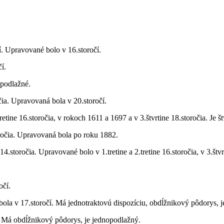
í. Upravované bolo v 16.storočí.
í.
jpodlažné.
čia. Upravovaná bola v 20.storočí.
tine 16.storočia, v rokoch 1611 a 1697 a v 3.štvrtine 18.storočia. Je š
oročia. Upravovaná bola po roku 1882.
.storočia. Upravované bolo v 1.tretine a 2.tretine 16.storočia, v 3.štvr
očí.
ola v 17.storočí. Má jednotraktovú dispozíciu, obdĺžnikový pôdorys, j
. Má obdĺžnikový pôdorys, je jednopodlažný.