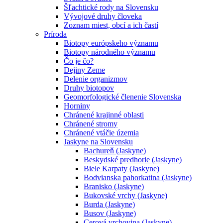
Šľachtické rody na Slovensku
Vývojové druhy človeka
Zoznam miest, obcí a ich častí
Príroda
Biotopy európskeho významu
Biotopy národného významu
Čo je čo?
Dejiny Zeme
Delenie organizmov
Druhy biotopov
Geomorfologické členenie Slovenska
Horniny
Chránené krajinné oblasti
Chránené stromy
Chránené vtáčie územia
Jaskyne na Slovensku
Bachureň (Jaskyne)
Beskydské predhorie (Jaskyne)
Biele Karpaty (Jaskyne)
Bodvianska pahorkatina (Jaskyne)
Branisko (Jaskyne)
Bukovské vrchy (Jaskyne)
Burda (Jaskyne)
Busov (Jaskyne)
Cerová vrchovina (Jaskyne)