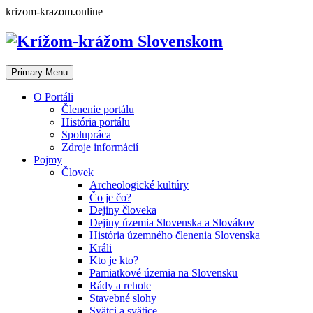
Skip
krizom-krazom.online
to
content
Primary Menu
O Portáli
Členenie portálu
História portálu
Spolupráca
Zdroje informácií
Pojmy
Človek
Archeologické kultúry
Čo je čo?
Dejiny človeka
Dejiny územia Slovenska a Slovákov
História územného členenia Slovenska
Králi
Kto je kto?
Pamiatkové územia na Slovensku
Rády a rehole
Stavebné slohy
Svätci a svätice