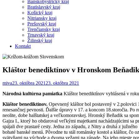
Banskobystrický kraj
Bratislavský kraj
Košický kraj
Nitriansky kraj
Prešovský kraj
Trenčiansky kraj
Trnavský kraj
Žilinský kraj
Kontakt
Kláštor benediktínov v Hronskom Beňadi
miva
23. októbra 2021
23. októbra 2021
Národná kultúrna pamiatka
Kláštor benediktínov vyhlásená v roku
Kláštor benediktínov.
Opevnený kláštor bol postavený v 2.polovici 
renesančnej pevnosti. Ďalšie úpravy v 17. a koncom 18.storočia. Po r
neolite, dobe halštatskej a veľkomoravskej. Hronský Beňadik sa spom
Gajza I., ktorý ho obdaroval veľkými majetkami nachádzajúcimi sa pr
spájali dve prastaré cesty. Jedna zo západu, z Nitry a druhá z južné
bohaté banské mestá. Pôvodne tu stál románsky kostol a kláštor, čo 
svätyňami na východe a dvoma vežami na západe. Na jeho mieste posta