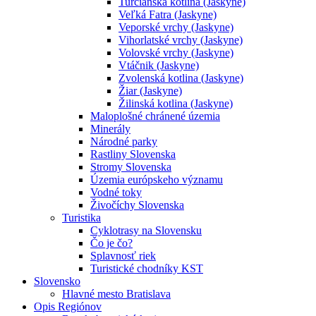
Turčianska kotlina (Jaskyne)
Veľká Fatra (Jaskyne)
Veporské vrchy (Jaskyne)
Vihorlatské vrchy (Jaskyne)
Volovské vrchy (Jaskyne)
Vtáčnik (Jaskyne)
Zvolenská kotlina (Jaskyne)
Žiar (Jaskyne)
Žilinská kotlina (Jaskyne)
Maloplošné chránené územia
Minerály
Národné parky
Rastliny Slovenska
Stromy Slovenska
Územia európskeho významu
Vodné toky
Živočíchy Slovenska
Turistika
Cyklotrasy na Slovensku
Čo je čo?
Splavnosť riek
Turistické chodníky KST
Slovensko
Hlavné mesto Bratislava
Opis Regiónov