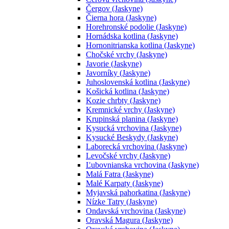
Čergov (Jaskyne)
Čierna hora (Jaskyne)
Horehronské podolie (Jaskyne)
Hornádska kotlina (Jaskyne)
Hornonitrianska kotlina (Jaskyne)
Chočské vrchy (Jaskyne)
Javorie (Jaskyne)
Javorníky (Jaskyne)
Juhoslovenská kotlina (Jaskyne)
Košická kotlina (Jaskyne)
Kozie chrbty (Jaskyne)
Kremnické vrchy (Jaskyne)
Krupinská planina (Jaskyne)
Kysucká vrchovina (Jaskyne)
Kysucké Beskydy (Jaskyne)
Laborecká vrchovina (Jaskyne)
Levočské vrchy (Jaskyne)
Ľubovnianska vrchovina (Jaskyne)
Malá Fatra (Jaskyne)
Malé Karpaty (Jaskyne)
Myjavská pahorkatina (Jaskyne)
Nízke Tatry (Jaskyne)
Ondavská vrchovina (Jaskyne)
Oravská Magura (Jaskyne)