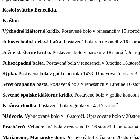
Kostol svätého Benedikta.
Kláštor:
Východné kláštorné krídlo.
Postavené bolo v renesancii v 15.storoč
Juhovýchodná delová bašta.
Postavená bola v renesancii v 16.storoč
Južné kláštorné krídlo.
Postavené bolo v baroku v 18.storočí. Je tro
Juhozápadná bašta.
Postavená bola v renesancii v 3.tretine 16.storo
Sýpka.
Postavená bola v gotike po roku 1433. Upravovaná bola v 3.tre
Severozápadná bašta.
Postavená bola v renesancii v 1.tretine 16.st
Severné opátske kláštorné krídlo.
Postavené bolo v gotike koncom 14
Krížová chodba.
Postavená bola v gotike v 14.-15.storočí.
Nádvorie.
Vybudované bolo v 16.storočí. Upravované bolo v 20.stor
Pracháreň.
Vybudovaná bola v renesancii v 16.storočí. Upravovaná b
Marianeum, Mariánsky dom.
Postavený bol začiatkom 20.storočia