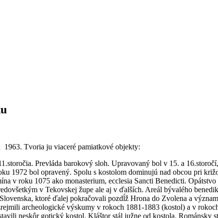
ku
 1963. Tvoria ju viaceré pamiatkové objekty:
11.storočia. Prevláda barokový sloh. Upravovaný bol v 15. a 16.storoč
oku 1972 bol opravený. Spolu s kostolom dominujú nad obcou pri križova
ína v roku 1075 ako monasterium, ecclesia Sancti Benedicti. Opátstvo 
edovšetkým v Tekovskej župe ale aj v ďalších. Areál bývalého benedikt
ho Slovenska, ktoré ďalej pokračovali pozdĺž Hrona do Zvolena a význam
ozrejmili archeologické výskumy v rokoch 1881-1883 (kostol) a v rokoch
vili neskôr gotický kostol. Kláštor stál južne od kostola. Románsky 