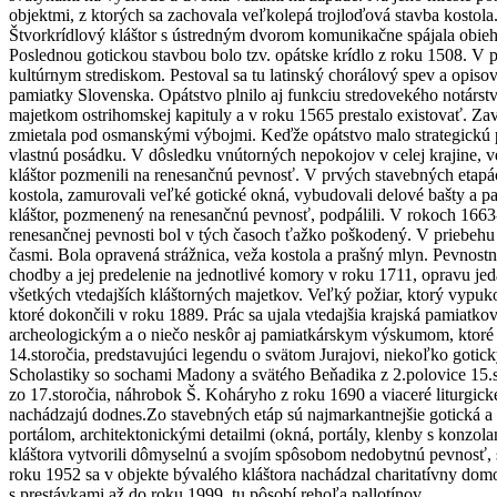
objektmi, z ktorých sa zachovala veľkolepá trojloďová stavba kostola
Štvorkrídlový kláštor s ústredným dvorom komunikačne spájala obiehaj
Poslednou gotickou stavbou bolo tzv. opátske krídlo z roku 1508. V
kultúrnym strediskom. Pestoval sa tu latinský chorálový spev a opiso
pamiatky Slovenska. Opátstvo plnilo aj funkciu stredovekého notárstv
majetkom ostrihomskej kapituly a v roku 1565 prestalo existovať. Za
zmietala pod osmanskými výbojmi. Keďže opátstvo malo strategickú pol
vlastnú posádku. V dôsledku vnútorných nepokojov v celej krajine, v
kláštor pozmenili na renesančnú pevnosť. V prvých stavebných etap
kostola, zamurovali veľké gotické okná, vybudovali delové bašty a 
kláštor, pozmenený na renesančnú pevnosť, podpálili. V rokoch 1663-
renesančnej pevnosti bol v tých časoch ťažko poškodený. V priebehu 17
časmi. Bola opravená strážnica, veža kostola a prašný mlyn. Pevnostný
chodby a jej predelenie na jednotlivé komory v roku 1711, opravu jed
všetkých vtedajších kláštorných majetkov. Veľký požiar, ktorý vypukol
ktoré dokončili v roku 1889. Prác sa ujala vtedajšia krajská pamiatko
archeologickým a o niečo neskôr aj pamiatkárskym výskumom, ktoré 
14.storočia, predstavujúci legendu o svätom Jurajovi, niekoľko gotick
Scholastiky so sochami Madony a svätého Beňadika z 2.polovice 15.sto
zo 17.storočia, náhrobok Š. Koháryho z roku 1690 a viaceré liturgick
nachádzajú dodnes.Zo stavebných etáp sú najmarkantnejšie gotická 
portálom, architektonickými detailmi (okná, portály, klenby s konzol
kláštora vytvorili dômyselnú a svojím spôsobom nedobytnú pevnosť, 
roku 1952 sa v objekte bývalého kláštora nachádzal charitatívny domo
s prestávkami až do roku 1999, tu pôsobí rehoľa pallotínov.