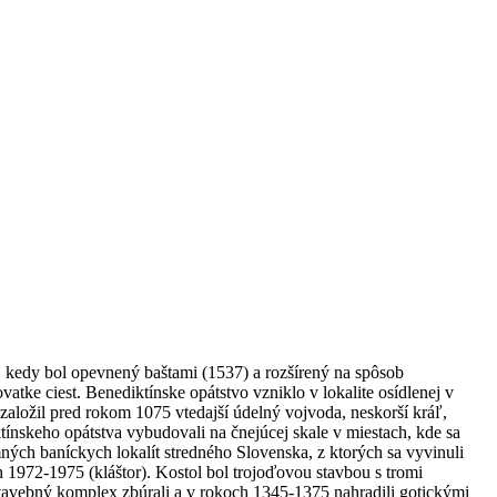
í, kedy bol opevnený baštami (1537) a rozšírený na spôsob
tke ciest. Benediktínske opátstvo vzniklo v lokalite osídlenej v
založil pred rokom 1075 vtedajší údelný vojvoda, neskorší kráľ,
ínskeho opátstva vybudovali na čnejúcej skale v miestach, kde sa
ných baníckych lokalít stredného Slovenska, z ktorých sa vyvinuli
 1972-1975 (kláštor). Kostol bol trojoďovou stavbou s tromi
stavebný komplex zbúrali a v rokoch 1345-1375 nahradili gotickými