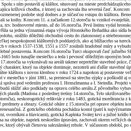
. Spolu s ním postavili aj kláštor, situovaný na mieste predchádzajúceh
úca krížová chodba, z ktorej sa zachovala iba severná časť. Koncom 15.
 pozmenenej podobe stojí dodnes a je súčasťou vstupu do kláštora. B
vali sa knihy. Koncom 11. a začiatkom 12.storočia tu vznikol evanjeliá
a, tzv. hodnoverné miesto, až do 16.storočia. Prvú listinu vydal hrons
vŕšila sa jedna významná etapa vývoja Hronského Beňadika ako sídla be
ohu, strážilo dôležitú obchodnú cestu do zlatonosnej a striebronosnej
eľkej nespokojnosti kláštorných poddaných, ako aj blížiaceho sa turec
ách v rokoch 1537-1538, 1551 a 1557 zosilnili hradobné múry a vybud
palebné postavenia. Koncom 16.storočia Turci okupovali časť južného 
1665 bolo tunajšie mestečko a teda i pevnosť dôležitým oporným bodom
.storočia sa vykonávali na areáli takmer nepretržite stavebné práce, č
 charakter, ktorý na objekte dominuje, nezotreli ani ďalšie stavebné ú
álne kláštora s novou klenbou v roku 1724 a napokon aj postavenie veľk
 v mestečku v júni 1881, sa preniesol na strechu sýpky a poškodil aj o
vá správa pod vedením profesora I. Henszlmanna a I. Steindla. Projekt 
budú slúžiť ako podklady na opravu celého areálu.Z pôvodného vybav
ých plastík (Madona z poslednej tretiny 14.storočia, Telo ukrižovaného 
ročia), neskorogotický relikviár z roku 1483, gotická monštrancia z ko
é predmety a obrazy. Gotické oltáre z 15.storočia pri oprave objektu 
a renesančná. Z gotického obdobia pochádza kostol (patrí k najvýzna
ami, svorníkmi a hlavicami), gotická Kaplnka Svätej krvi a južné kríd
sa na objekte, napriek neskorším úpravám, zachovali okrem veľkých d
v, ktorý obývali členovia saleziánskej rehole. V súčasnom období, po o