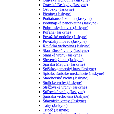
Oravská vrchovina (Jaskyne)
Oravské Beskydy (Jaskyne)
Ostrôžky (Jaskyne)
Pieniny (Jaskyne)
Podtatranská kotlina (Jaskyne)
Podunajská pahorkatina (Jaskyne)
Pohronský Inovec (Jaskyne)
Poľana (Jaskyne)
Považské podolie (Jaskyne)
Považský Inovec (Jaskyne)
Revúcka vrchovina (Jaskyne)
Skorušinské vrchy (Jaskyne)
Slanské vrchy (Jaskyne)
Slovenský kras (Jaskyne)
Spišská Magura (Jaskyne)
Spišsko-gemerský kras (Jaskyne)
Spišsko-šarišské medzihorie (Jaskyne)
Starohorské vrchy (Jaskyne)
Stolické vrchy (Jaskyne)
Strážovské vrchy (Jaskyne)
Súľovské vrchy (Jaskyne)
Šarišská vrchovina (Jaskyne)
Štiavnické vrchy (Jaskyne)
Tatry (Jaskyne)
Tribeč (Jaskyne)