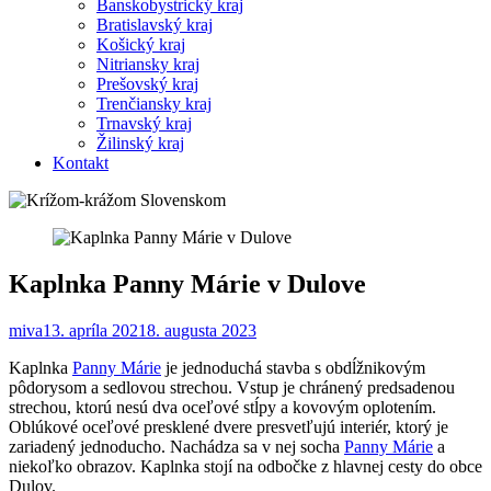
Banskobystrický kraj
Bratislavský kraj
Košický kraj
Nitriansky kraj
Prešovský kraj
Trenčiansky kraj
Trnavský kraj
Žilinský kraj
Kontakt
Kaplnka Panny Márie v Dulove
miva
13. apríla 2021
8. augusta 2023
Kaplnka
Panny Márie
je jednoduchá stavba s obdĺžnikovým
pôdorysom a sedlovou strechou. Vstup je chránený predsadenou
strechou, ktorú nesú dva oceľové stĺpy a kovovým oplotením.
Oblúkové oceľové presklené dvere presvetľujú interiér, ktorý je
zariadený jednoducho. Nachádza sa v nej socha
Panny Márie
a
niekoľko obrazov. Kaplnka stojí na odbočke z hlavnej cesty do obce
Dulov.