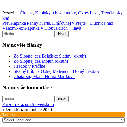
Posted in
Človek
,
Kaplnky a božie muky
,
Okres Ilava
,
Trenčiansky
kraj
Post
Prev
Kaplnka Panny Márie, Kráľovnej v Prejte – Dubnica nad
Váhom
Next
Kaplnka v Klobušiciach – Ilava
navigation
Hľadať:
Najnovšie články
Zo Slopnej cez Belušské Slatiny (okruh)
Zo Slopnej cez Mojtín (okruh)
Hrádok v Prečíne
Skalný hríb na Ostrej Malenici – Dolný Lieskov
Chata Zigovka – Horná Mariková
Najnovšie komentáre
Hľadať:
Krížom-krážom Slovenskom
krizom-krazom.online 2020
/ Translate »