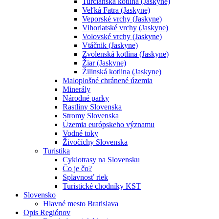
Turčianska kotlina (Jaskyne)
Veľká Fatra (Jaskyne)
Veporské vrchy (Jaskyne)
Vihorlatské vrchy (Jaskyne)
Volovské vrchy (Jaskyne)
Vtáčnik (Jaskyne)
Zvolenská kotlina (Jaskyne)
Žiar (Jaskyne)
Žilinská kotlina (Jaskyne)
Maloplošné chránené územia
Minerály
Národné parky
Rastliny Slovenska
Stromy Slovenska
Územia európskeho významu
Vodné toky
Živočíchy Slovenska
Turistika
Cyklotrasy na Slovensku
Čo je čo?
Splavnosť riek
Turistické chodníky KST
Slovensko
Hlavné mesto Bratislava
Opis Regiónov