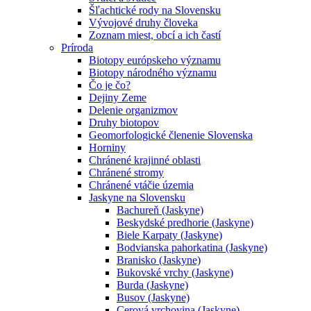
Šľachtické rody na Slovensku
Vývojové druhy človeka
Zoznam miest, obcí a ich častí
Príroda
Biotopy európskeho významu
Biotopy národného významu
Čo je čo?
Dejiny Zeme
Delenie organizmov
Druhy biotopov
Geomorfologické členenie Slovenska
Horniny
Chránené krajinné oblasti
Chránené stromy
Chránené vtáčie územia
Jaskyne na Slovensku
Bachureň (Jaskyne)
Beskydské predhorie (Jaskyne)
Biele Karpaty (Jaskyne)
Bodvianska pahorkatina (Jaskyne)
Branisko (Jaskyne)
Bukovské vrchy (Jaskyne)
Burda (Jaskyne)
Busov (Jaskyne)
Cerová vrchovina (Jaskyne)