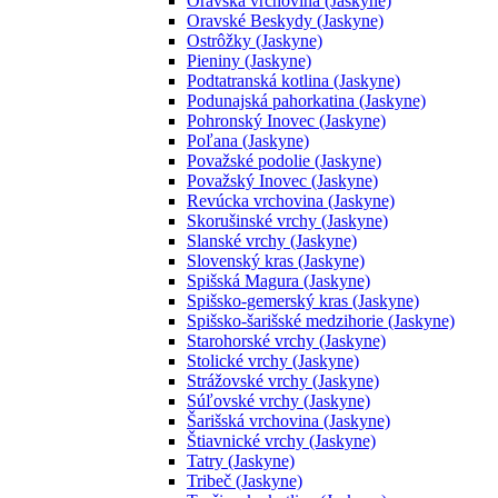
Oravská vrchovina (Jaskyne)
Oravské Beskydy (Jaskyne)
Ostrôžky (Jaskyne)
Pieniny (Jaskyne)
Podtatranská kotlina (Jaskyne)
Podunajská pahorkatina (Jaskyne)
Pohronský Inovec (Jaskyne)
Poľana (Jaskyne)
Považské podolie (Jaskyne)
Považský Inovec (Jaskyne)
Revúcka vrchovina (Jaskyne)
Skorušinské vrchy (Jaskyne)
Slanské vrchy (Jaskyne)
Slovenský kras (Jaskyne)
Spišská Magura (Jaskyne)
Spišsko-gemerský kras (Jaskyne)
Spišsko-šarišské medzihorie (Jaskyne)
Starohorské vrchy (Jaskyne)
Stolické vrchy (Jaskyne)
Strážovské vrchy (Jaskyne)
Súľovské vrchy (Jaskyne)
Šarišská vrchovina (Jaskyne)
Štiavnické vrchy (Jaskyne)
Tatry (Jaskyne)
Tribeč (Jaskyne)