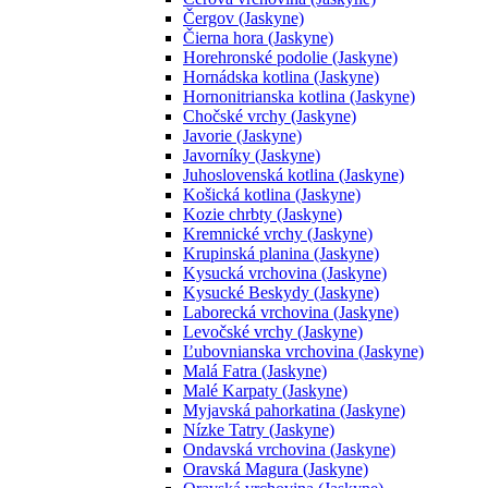
Čergov (Jaskyne)
Čierna hora (Jaskyne)
Horehronské podolie (Jaskyne)
Hornádska kotlina (Jaskyne)
Hornonitrianska kotlina (Jaskyne)
Chočské vrchy (Jaskyne)
Javorie (Jaskyne)
Javorníky (Jaskyne)
Juhoslovenská kotlina (Jaskyne)
Košická kotlina (Jaskyne)
Kozie chrbty (Jaskyne)
Kremnické vrchy (Jaskyne)
Krupinská planina (Jaskyne)
Kysucká vrchovina (Jaskyne)
Kysucké Beskydy (Jaskyne)
Laborecká vrchovina (Jaskyne)
Levočské vrchy (Jaskyne)
Ľubovnianska vrchovina (Jaskyne)
Malá Fatra (Jaskyne)
Malé Karpaty (Jaskyne)
Myjavská pahorkatina (Jaskyne)
Nízke Tatry (Jaskyne)
Ondavská vrchovina (Jaskyne)
Oravská Magura (Jaskyne)