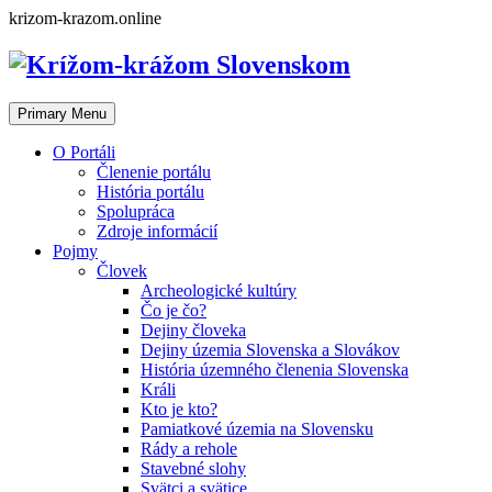
Skip
krizom-krazom.online
to
content
Primary Menu
O Portáli
Členenie portálu
História portálu
Spolupráca
Zdroje informácií
Pojmy
Človek
Archeologické kultúry
Čo je čo?
Dejiny človeka
Dejiny územia Slovenska a Slovákov
História územného členenia Slovenska
Králi
Kto je kto?
Pamiatkové územia na Slovensku
Rády a rehole
Stavebné slohy
Svätci a svätice