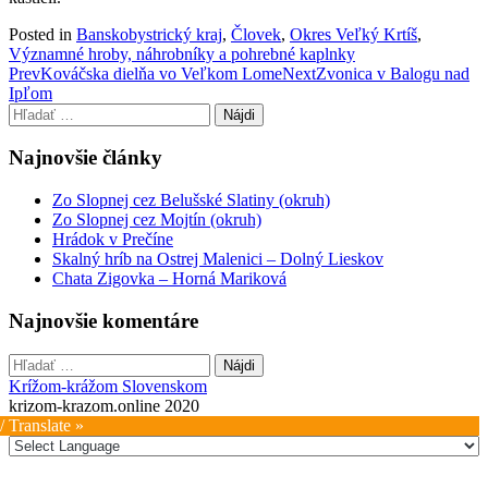
Posted in
Banskobystrický kraj
,
Človek
,
Okres Veľký Krtíš
,
Významné hroby, náhrobníky a pohrebné kaplnky
Post
Prev
Kováčska dielňa vo Veľkom Lome
Next
Zvonica v Balogu nad
Ipľom
navigation
Hľadať:
Najnovšie články
Zo Slopnej cez Belušské Slatiny (okruh)
Zo Slopnej cez Mojtín (okruh)
Hrádok v Prečíne
Skalný hríb na Ostrej Malenici – Dolný Lieskov
Chata Zigovka – Horná Mariková
Najnovšie komentáre
Hľadať:
Krížom-krážom Slovenskom
krizom-krazom.online 2020
/ Translate »