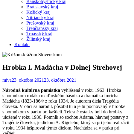
Banskobystrický kraj
Bratislavský kraj
Košický kraj
Nitriansky kraj
Prešovský kraj
Trenčiansky kraj
Trnavský kraj
Žilinský kraj
Kontakt
Hrobka I. Madácha v Dolnej Strehovej
miva
23. októbra 2021
23. októbra 2021
Národná kultúrna pamiatka
vyhlásená v roku 1963. Hrobka
s pomníkom rodáka maďarského básnika a dramatika Imricha
Madácha /1823-1864/ z roku 1934. Je autorom diela Tragédia
človeka. V obci sa narodil, pôsobil tu a je tu pochovaný v hrobke
s pomníkom v parku pri kaštieli. Telesné ostatky boli do hrobky
uložené v roku 1936. Pomník so sochou Adama, hlavnej postavy z
Tragédie človeka, je dielom A. Rigeleho, ktorý sa pri jeho realizácii
v roku 1934 inšpiroval týmto dielom. Nachádza sa v parku pri
kaštieli.