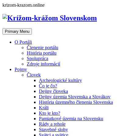
Skip
krizom-krazom.online
to
content
Primary Menu
O Portáli
Členenie portálu
História portálu
Spolupráca
Zdroje informácií
Pojmy
Človek
Archeologické kultúry
Čo je čo?
Dejiny človeka
Dejiny územia Slovenska a Slovákov
História územného členenia Slovenska
Králi
Kto je kto?
Pamiatkové územia na Slovensku
Rády a rehole
Stavebné slohy
Svätci a svätice