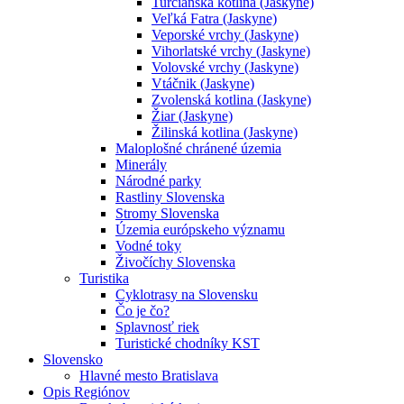
Turčianska kotlina (Jaskyne)
Veľká Fatra (Jaskyne)
Veporské vrchy (Jaskyne)
Vihorlatské vrchy (Jaskyne)
Volovské vrchy (Jaskyne)
Vtáčnik (Jaskyne)
Zvolenská kotlina (Jaskyne)
Žiar (Jaskyne)
Žilinská kotlina (Jaskyne)
Maloplošné chránené územia
Minerály
Národné parky
Rastliny Slovenska
Stromy Slovenska
Územia európskeho významu
Vodné toky
Živočíchy Slovenska
Turistika
Cyklotrasy na Slovensku
Čo je čo?
Splavnosť riek
Turistické chodníky KST
Slovensko
Hlavné mesto Bratislava
Opis Regiónov