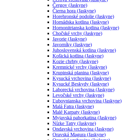
Čergov (Jaskyne)
Čierna hora (Jaskyne)
Horehronské podolie (Jaskyne)
Hornádska kotlina (Jaskyne)
Hornonitrianska kotlina (Jaskyne)
Chočské vrchy (Jaskyne)
Javorie (Jaskyne)
Javorníky (Jaskyne)
Juhoslovenská kotlina (Jaskyne)
Košická kotlina (Jaskyne)
Kozie chrbty (Jaskyne)
Kremnické vrchy (Jaskyne)
Krupinská planina (Jaskyne)
Kysucká vrchovina (Jaskyne)
Kysucké Beskydy (Jaskyne)
Laborecká vrchovina (Jaskyne)
Levočské vrchy (Jaskyne)
Ľubovnianska vrchovina (Jaskyne)
Malá Fatra (Jaskyne)
Malé Karpaty (Jaskyne)
Myjavská pahorkatina (Jaskyne)
Nízke Tatry (Jaskyne)
Ondavská vrchovina (Jaskyne)
Oravská Magura (Jaskyne)