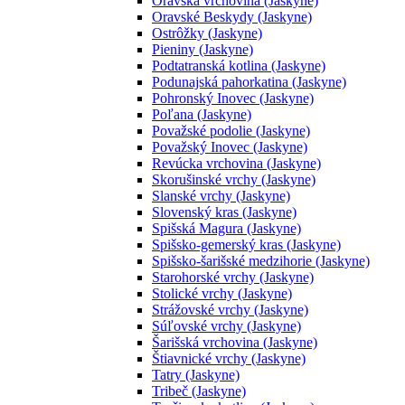
Oravská vrchovina (Jaskyne)
Oravské Beskydy (Jaskyne)
Ostrôžky (Jaskyne)
Pieniny (Jaskyne)
Podtatranská kotlina (Jaskyne)
Podunajská pahorkatina (Jaskyne)
Pohronský Inovec (Jaskyne)
Poľana (Jaskyne)
Považské podolie (Jaskyne)
Považský Inovec (Jaskyne)
Revúcka vrchovina (Jaskyne)
Skorušinské vrchy (Jaskyne)
Slanské vrchy (Jaskyne)
Slovenský kras (Jaskyne)
Spišská Magura (Jaskyne)
Spišsko-gemerský kras (Jaskyne)
Spišsko-šarišské medzihorie (Jaskyne)
Starohorské vrchy (Jaskyne)
Stolické vrchy (Jaskyne)
Strážovské vrchy (Jaskyne)
Súľovské vrchy (Jaskyne)
Šarišská vrchovina (Jaskyne)
Štiavnické vrchy (Jaskyne)
Tatry (Jaskyne)
Tribeč (Jaskyne)