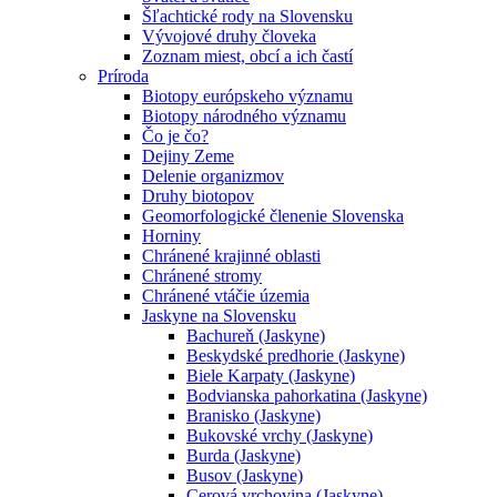
Šľachtické rody na Slovensku
Vývojové druhy človeka
Zoznam miest, obcí a ich častí
Príroda
Biotopy európskeho významu
Biotopy národného významu
Čo je čo?
Dejiny Zeme
Delenie organizmov
Druhy biotopov
Geomorfologické členenie Slovenska
Horniny
Chránené krajinné oblasti
Chránené stromy
Chránené vtáčie územia
Jaskyne na Slovensku
Bachureň (Jaskyne)
Beskydské predhorie (Jaskyne)
Biele Karpaty (Jaskyne)
Bodvianska pahorkatina (Jaskyne)
Branisko (Jaskyne)
Bukovské vrchy (Jaskyne)
Burda (Jaskyne)
Busov (Jaskyne)
Cerová vrchovina (Jaskyne)