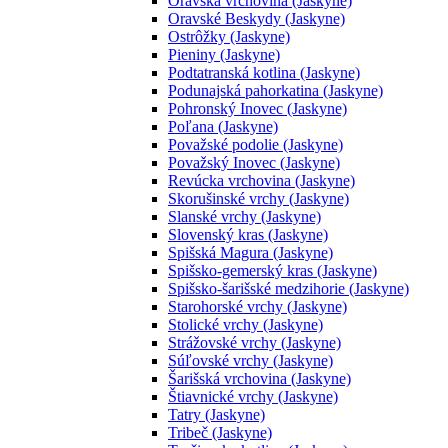
Oravská vrchovina (Jaskyne)
Oravské Beskydy (Jaskyne)
Ostrôžky (Jaskyne)
Pieniny (Jaskyne)
Podtatranská kotlina (Jaskyne)
Podunajská pahorkatina (Jaskyne)
Pohronský Inovec (Jaskyne)
Poľana (Jaskyne)
Považské podolie (Jaskyne)
Považský Inovec (Jaskyne)
Revúcka vrchovina (Jaskyne)
Skorušinské vrchy (Jaskyne)
Slanské vrchy (Jaskyne)
Slovenský kras (Jaskyne)
Spišská Magura (Jaskyne)
Spišsko-gemerský kras (Jaskyne)
Spišsko-šarišské medzihorie (Jaskyne)
Starohorské vrchy (Jaskyne)
Stolické vrchy (Jaskyne)
Strážovské vrchy (Jaskyne)
Súľovské vrchy (Jaskyne)
Šarišská vrchovina (Jaskyne)
Štiavnické vrchy (Jaskyne)
Tatry (Jaskyne)
Tribeč (Jaskyne)