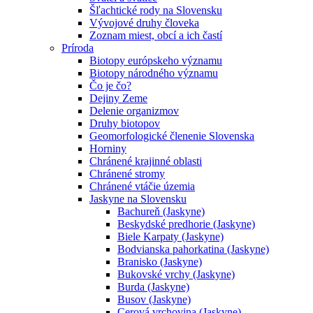
Šľachtické rody na Slovensku
Vývojové druhy človeka
Zoznam miest, obcí a ich častí
Príroda
Biotopy európskeho významu
Biotopy národného významu
Čo je čo?
Dejiny Zeme
Delenie organizmov
Druhy biotopov
Geomorfologické členenie Slovenska
Horniny
Chránené krajinné oblasti
Chránené stromy
Chránené vtáčie územia
Jaskyne na Slovensku
Bachureň (Jaskyne)
Beskydské predhorie (Jaskyne)
Biele Karpaty (Jaskyne)
Bodvianska pahorkatina (Jaskyne)
Branisko (Jaskyne)
Bukovské vrchy (Jaskyne)
Burda (Jaskyne)
Busov (Jaskyne)
Cerová vrchovina (Jaskyne)