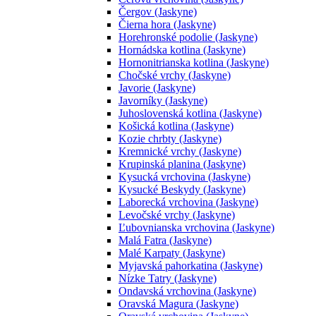
Čergov (Jaskyne)
Čierna hora (Jaskyne)
Horehronské podolie (Jaskyne)
Hornádska kotlina (Jaskyne)
Hornonitrianska kotlina (Jaskyne)
Chočské vrchy (Jaskyne)
Javorie (Jaskyne)
Javorníky (Jaskyne)
Juhoslovenská kotlina (Jaskyne)
Košická kotlina (Jaskyne)
Kozie chrbty (Jaskyne)
Kremnické vrchy (Jaskyne)
Krupinská planina (Jaskyne)
Kysucká vrchovina (Jaskyne)
Kysucké Beskydy (Jaskyne)
Laborecká vrchovina (Jaskyne)
Levočské vrchy (Jaskyne)
Ľubovnianska vrchovina (Jaskyne)
Malá Fatra (Jaskyne)
Malé Karpaty (Jaskyne)
Myjavská pahorkatina (Jaskyne)
Nízke Tatry (Jaskyne)
Ondavská vrchovina (Jaskyne)
Oravská Magura (Jaskyne)