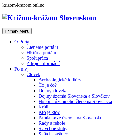
Skip
krizom-krazom.online
to
content
Primary Menu
O Portáli
Členenie portálu
História portálu
Spolupráca
Zdroje informácií
Pojmy
Človek
Archeologické kultúry
Čo je čo?
Dejiny človeka
Dejiny územia Slovenska a Slovákov
História územného členenia Slovenska
Králi
Kto je kto?
Pamiatkové územia na Slovensku
Rády a rehole
Stavebné slohy
Svätci a svätice