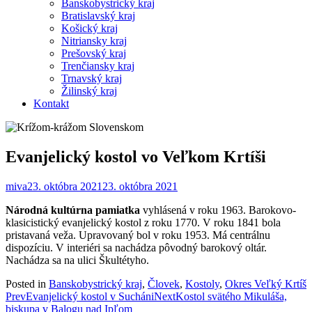
Banskobystrický kraj
Bratislavský kraj
Košický kraj
Nitriansky kraj
Prešovský kraj
Trenčiansky kraj
Trnavský kraj
Žilinský kraj
Kontakt
Evanjelický kostol vo Veľkom Krtíši
miva
23. októbra 2021
23. októbra 2021
Národná kultúrna pamiatka
vyhlásená v roku 1963. Barokovo-
klasicistický evanjelický kostol z roku 1770. V roku 1841 bola
pristavaná veža. Upravovaný bol v roku 1953. Má centrálnu
dispozíciu. V interiéri sa nachádza pôvodný barokový oltár.
Nachádza sa na ulici Škultétyho.
Posted in
Banskobystrický kraj
,
Človek
,
Kostoly
,
Okres Veľký Krtíš
Post
Prev
Evanjelický kostol v Sucháni
Next
Kostol svätého Mikuláša,
biskupa v Balogu nad Ipľom