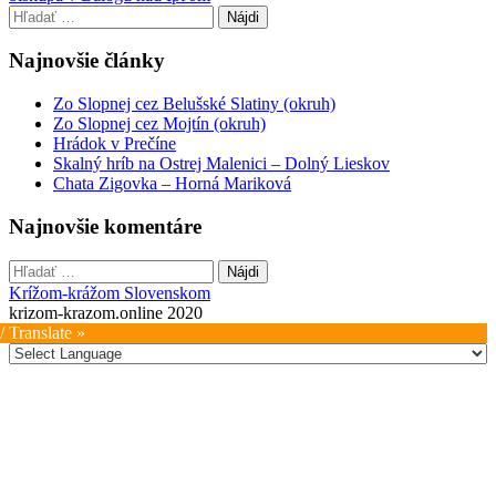
navigation
Hľadať:
Najnovšie články
Zo Slopnej cez Belušské Slatiny (okruh)
Zo Slopnej cez Mojtín (okruh)
Hrádok v Prečíne
Skalný hríb na Ostrej Malenici – Dolný Lieskov
Chata Zigovka – Horná Mariková
Najnovšie komentáre
Hľadať:
Krížom-krážom Slovenskom
krizom-krazom.online 2020
/ Translate »