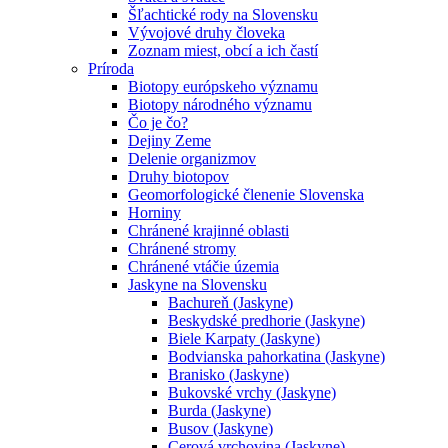
Šľachtické rody na Slovensku
Vývojové druhy človeka
Zoznam miest, obcí a ich častí
Príroda
Biotopy európskeho významu
Biotopy národného významu
Čo je čo?
Dejiny Zeme
Delenie organizmov
Druhy biotopov
Geomorfologické členenie Slovenska
Horniny
Chránené krajinné oblasti
Chránené stromy
Chránené vtáčie územia
Jaskyne na Slovensku
Bachureň (Jaskyne)
Beskydské predhorie (Jaskyne)
Biele Karpaty (Jaskyne)
Bodvianska pahorkatina (Jaskyne)
Branisko (Jaskyne)
Bukovské vrchy (Jaskyne)
Burda (Jaskyne)
Busov (Jaskyne)
Cerová vrchovina (Jaskyne)