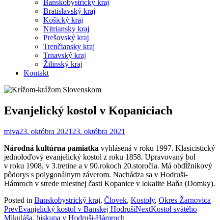
Banskobystrický kraj
Bratislavský kraj
Košický kraj
Nitriansky kraj
Prešovský kraj
Trenčiansky kraj
Trnavský kraj
Žilinský kraj
Kontakt
Evanjelický kostol v Kopaniciach
miva
23. októbra 2021
23. októbra 2021
Národná kultúrna pamiatka
vyhlásená v roku 1997. Klasicistický
jednoloďový evanjelický kostol z roku 1858. Upravovaný bol
v roku 1908, v 3.tretine a v 90.rokoch 20.storočia. Má obdĺžnikový
pôdorys s polygonálnym záverom. Nachádza sa v Hodruši-
Hámroch v strede miestnej časti Kopanice v lokalite Baňa (Domky).
Posted in
Banskobystrický kraj
,
Človek
,
Kostoly
,
Okres Žarnovica
Post
Prev
Evanjelický kostol v Banskej Hodruši
Next
Kostol svätého
Mikuláša, biskupa v Hodruši-Hámroch