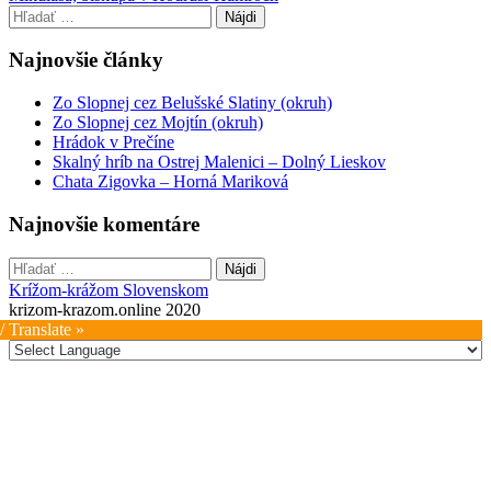
navigation
Hľadať:
Najnovšie články
Zo Slopnej cez Belušské Slatiny (okruh)
Zo Slopnej cez Mojtín (okruh)
Hrádok v Prečíne
Skalný hríb na Ostrej Malenici – Dolný Lieskov
Chata Zigovka – Horná Mariková
Najnovšie komentáre
Hľadať:
Krížom-krážom Slovenskom
krizom-krazom.online 2020
/ Translate »