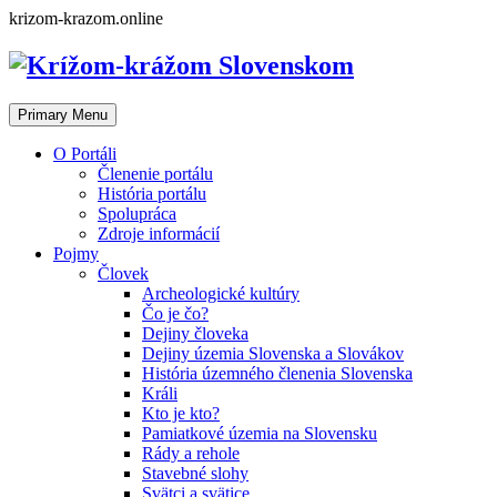
Skip
krizom-krazom.online
to
content
Primary Menu
O Portáli
Členenie portálu
História portálu
Spolupráca
Zdroje informácií
Pojmy
Človek
Archeologické kultúry
Čo je čo?
Dejiny človeka
Dejiny územia Slovenska a Slovákov
História územného členenia Slovenska
Králi
Kto je kto?
Pamiatkové územia na Slovensku
Rády a rehole
Stavebné slohy
Svätci a svätice