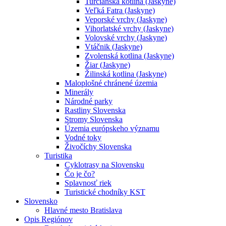
Turčianska kotlina (Jaskyne)
Veľká Fatra (Jaskyne)
Veporské vrchy (Jaskyne)
Vihorlatské vrchy (Jaskyne)
Volovské vrchy (Jaskyne)
Vtáčnik (Jaskyne)
Zvolenská kotlina (Jaskyne)
Žiar (Jaskyne)
Žilinská kotlina (Jaskyne)
Maloplošné chránené územia
Minerály
Národné parky
Rastliny Slovenska
Stromy Slovenska
Územia európskeho významu
Vodné toky
Živočíchy Slovenska
Turistika
Cyklotrasy na Slovensku
Čo je čo?
Splavnosť riek
Turistické chodníky KST
Slovensko
Hlavné mesto Bratislava
Opis Regiónov