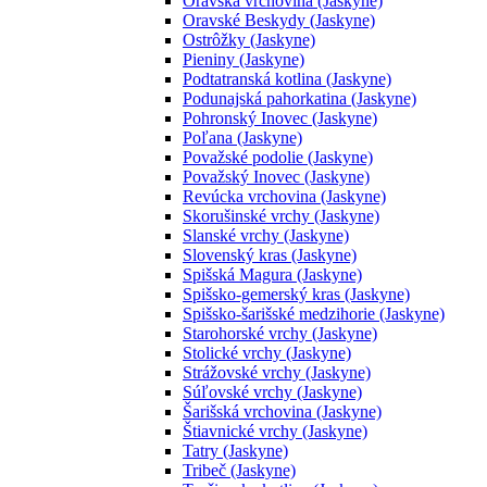
Oravská vrchovina (Jaskyne)
Oravské Beskydy (Jaskyne)
Ostrôžky (Jaskyne)
Pieniny (Jaskyne)
Podtatranská kotlina (Jaskyne)
Podunajská pahorkatina (Jaskyne)
Pohronský Inovec (Jaskyne)
Poľana (Jaskyne)
Považské podolie (Jaskyne)
Považský Inovec (Jaskyne)
Revúcka vrchovina (Jaskyne)
Skorušinské vrchy (Jaskyne)
Slanské vrchy (Jaskyne)
Slovenský kras (Jaskyne)
Spišská Magura (Jaskyne)
Spišsko-gemerský kras (Jaskyne)
Spišsko-šarišské medzihorie (Jaskyne)
Starohorské vrchy (Jaskyne)
Stolické vrchy (Jaskyne)
Strážovské vrchy (Jaskyne)
Súľovské vrchy (Jaskyne)
Šarišská vrchovina (Jaskyne)
Štiavnické vrchy (Jaskyne)
Tatry (Jaskyne)
Tribeč (Jaskyne)