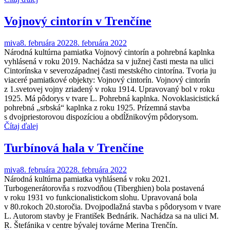
Vojnový cintorín v Trenčíne
miva
8. februára 2022
8. februára 2022
Národná kultúrna pamiatka Vojnový cintorín a pohrebná kaplnka
vyhlásená v roku 2019. Nachádza sa v južnej časti mesta na ulici
Cintorínska v severozápadnej časti mestského cintorína. Tvoria ju
viaceré pamiatkové objekty: Vojnový cintorín. Vojnový cintorín
z 1.svetovej vojny zriadený v roku 1914. Upravovaný bol v roku
1925. Má pôdorys v tvare L. Pohrebná kaplnka. Novoklasicistická
pohrebná „srbská“ kaplnka z roku 1925. Prízemná stavba
s dvojpriestorovou dispozíciou a obdĺžnikovým pôdorysom.
Čítaj ďalej
Turbínová hala v Trenčíne
miva
8. februára 2022
8. februára 2022
Národná kultúrna pamiatka vyhlásená v roku 2021.
Turbogenerátorovňa s rozvodňou (Tiberghien) bola postavená
v roku 1931 vo funkcionalistickom slohu. Upravovaná bola
v 80.rokoch 20.storočia. Dvojpodlažná stavba s pôdorysom v tvare
L. Autorom stavby je František Bednárik. Nachádza sa na ulici M.
R. Štefánika v centre bývalej továrne Merina Trenčín.