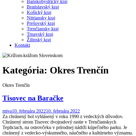
Banskobystrický kraj
Bratislavský kraj
Košický kraj
Nitriansky kraj
Prešovský kraj
Trenčiansky kraj
Trnavský kraj
Žilinský kraj
Kontakt
Kategória:
Okres Trenčín
Okres Trenčín
Tisovec na Baračke
miva
10. februára 2022
10. februára 2022
Za chránený bol vyhlásený v roku 1990 z vedeckých dôvodov.
Chránený strom Tisovec dvojradový rastie v Trenčianskych
Tepliciach, na ostrovčeku v prírodnej nádrži kúpeľného parku. Je
chránený z vedecko-výskumného, náučného a kultúrneho významu.