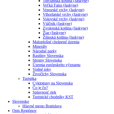
Turčianska kotlina (Jaskyne)
Veľká Fatra (Jaskyne)
Veporské vrchy (Jaskyne)
Vihorlatské vrchy (Jaskyne)
Volovské vrchy (Jaskyne)
Vtáčnik (Jaskyne)
Zvolenská kotlina (Jaskyne)
Žiar (Jaskyne)
Žilinská kotlina (Jaskyne)
Maloplošné chránené územia
Minerály
Národné parky
Rastliny Slovenska
Stromy Slovenska
Územia európskeho významu
Vodné toky
Živočíchy Slovenska
Turistika
Cyklotrasy na Slovensku
Čo je čo?
Splavnosť riek
Turistické chodníky KST
Slovensko
Hlavné mesto Bratislava
Opis Regiónov