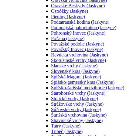
Oravská vrchovina (Jaskyne)
Oravské Beskydy (Jaskyne)
Ostrôžky (Jaskyne)
Pieniny (Jaskyne)
Podtatranská kotlina (Jaskyne)
Podunajská pahorkatina (Jaskyne)
Pohronský Inovec (Jaskyne)
Poľana (Jaskyne)
Považské podolie (Jaskyne)
Považský Inovec (Jaskyne)
Revúcka vrchovina (Jaskyne)
Skorušinské vrchy (Jaskyne)
Slanské vrchy (Jaskyne)
Slovenský kras (Jaskyne)
Spišská Magura (Jaskyne)
Spišsko-gemerský kras (Jaskyne)
Spišsko-šarišské medzihorie (Jaskyne)
Starohorské vrchy (Jaskyne)
Stolické vrchy (Jaskyne)
Strážovské vrchy (Jaskyne)
Súľovské vrchy (Jaskyne)
Šarišská vrchovina (Jaskyne)
Štiavnické vrchy (Jaskyne)
Tatry (Jaskyne)
Tribeč (Jaskyne)