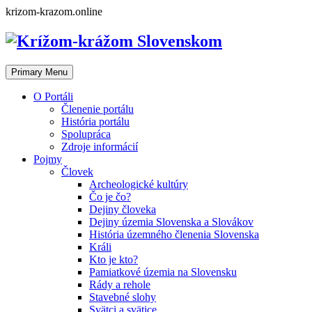
Skip
krizom-krazom.online
to
content
Primary Menu
O Portáli
Členenie portálu
História portálu
Spolupráca
Zdroje informácií
Pojmy
Človek
Archeologické kultúry
Čo je čo?
Dejiny človeka
Dejiny územia Slovenska a Slovákov
História územného členenia Slovenska
Králi
Kto je kto?
Pamiatkové územia na Slovensku
Rády a rehole
Stavebné slohy
Svätci a svätice