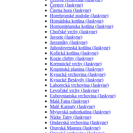
Čergov (Jaskyne)
Čierna hora (Jaskyne)
Horehronské podolie (Jaskyne)
Hornádska kotlina (Jaskyne)
Hornonitrianska kotlina (Jaskyne)
Chočské vrchy (Jaskyne)
Javorie (Jaskyne)
Javorníky (Jaskyne)
Juhoslovenská kotlina (Jaskyne)
Košická kotlina (Jaskyne)
Kozie chrbty (Jaskyne)
Kremnické vrchy (Jaskyne)
Krupinská planina (Jaskyne)
Kysucká vrchovina (Jaskyne)
Kysucké Beskydy (Jaskyne)
Laborecká vrchovina (Jaskyne)
Levočské vrchy (Jaskyne)
Ľubovnianska vrchovina (Jaskyne)
Malá Fatra (Jaskyne)
Malé Karpaty (Jaskyne)
Myjavská pahorkatina (Jaskyne)
Nízke Tatry (Jaskyne)
Ondavská vrchovina (Jaskyne)
Oravská Magura (Jaskyne)