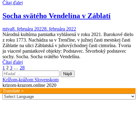
Čítaj ďalej
Socha svätého Vendelína v Záblatí
miva
8. februára 2022
8. februára 2022
Národná kultúrna pamiatka vyhlásená v roku 2021. Barokové dielo
z roku 1773. Nachádza sa v Trenčíne, v južnej časti mestskej časti
Záblatie na ulici Záblatská v juhovýchodnej časti cintorína. Tvoria
ju viaceré pamiatkové objekty: Podstavec. Štvorboký podstavec
sochy. Socha. Socha svätého Vendelína.
Čítaj ďalej
Stránkovanie
1
2
3
…
28
Hľadať:
príspevkov
Krížom-krážom Slovenskom
krizom-krazom.online 2020
/ Translate »