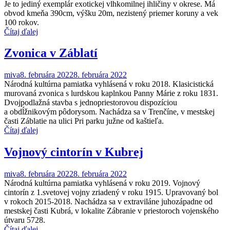
Je to jediný exemplár exotickej vlhkomilnej ihličiny v okrese. Má
obvod kmeňa 390cm, výšku 20m, nezistený priemer koruny a vek
100 rokov.
Čítaj ďalej
Zvonica v Záblatí
miva
8. februára 2022
8. februára 2022
Národná kultúrna pamiatka vyhlásená v roku 2018. Klasicistická
murovaná zvonica s lurdskou kaplnkou Panny Márie z roku 1831.
Dvojpodlažná stavba s jednopriestorovou dispozíciou
a obdĺžnikovým pôdorysom. Nachádza sa v Trenčíne, v mestskej
časti Záblatie na ulici Pri parku južne od kaštieľa.
Čítaj ďalej
Vojnový cintorín v Kubrej
miva
8. februára 2022
8. februára 2022
Národná kultúrna pamiatka vyhlásená v roku 2019. Vojnový
cintorín z 1.svetovej vojny zriadený v roku 1915. Upravovaný bol
v rokoch 2015-2018. Nachádza sa v extraviláne juhozápadne od
mestskej časti Kubrá, v lokalite Zábranie v priestoroch vojenského
útvaru 5728.
Čítaj ďalej