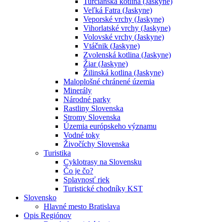
Turčianska kotlina (Jaskyne)
Veľká Fatra (Jaskyne)
Veporské vrchy (Jaskyne)
Vihorlatské vrchy (Jaskyne)
Volovské vrchy (Jaskyne)
Vtáčnik (Jaskyne)
Zvolenská kotlina (Jaskyne)
Žiar (Jaskyne)
Žilinská kotlina (Jaskyne)
Maloplošné chránené územia
Minerály
Národné parky
Rastliny Slovenska
Stromy Slovenska
Územia európskeho významu
Vodné toky
Živočíchy Slovenska
Turistika
Cyklotrasy na Slovensku
Čo je čo?
Splavnosť riek
Turistické chodníky KST
Slovensko
Hlavné mesto Bratislava
Opis Regiónov