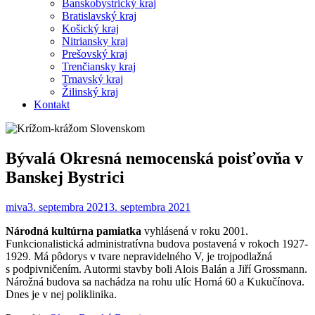
Banskobystrický kraj
Bratislavský kraj
Košický kraj
Nitriansky kraj
Prešovský kraj
Trenčiansky kraj
Trnavský kraj
Žilinský kraj
Kontakt
Bývalá Okresná nemocenská poisťovňa v
Banskej Bystrici
miva
3. septembra 2021
3. septembra 2021
Národná kultúrna pamiatka
vyhlásená v roku 2001.
Funkcionalistická administratívna budova postavená v rokoch 1927-
1929. Má pôdorys v tvare nepravidelného V, je trojpodlažná
s podpivničením. Autormi stavby boli Alois Balán a Jiří Grossmann.
Nárožná budova sa nachádza na rohu ulíc Horná 60 a Kukučínova.
Dnes je v nej poliklinika.