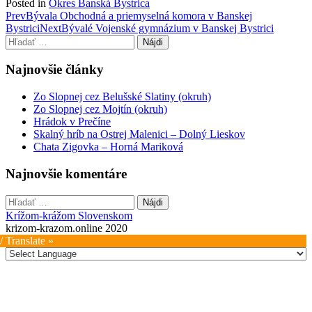
Posted in
Okres Banská Bystrica
Post
Prev
Bývala Obchodná a priemyselná komora v Banskej
Bystrici
Next
Bývalé Vojenské gymnázium v Banskej Bystrici
navigation
Hľadať:
Najnovšie články
Zo Slopnej cez Belušské Slatiny (okruh)
Zo Slopnej cez Mojtín (okruh)
Hrádok v Prečíne
Skalný hríb na Ostrej Malenici – Dolný Lieskov
Chata Zigovka – Horná Mariková
Najnovšie komentáre
Hľadať:
Krížom-krážom Slovenskom
krizom-krazom.online 2020
/ Translate »