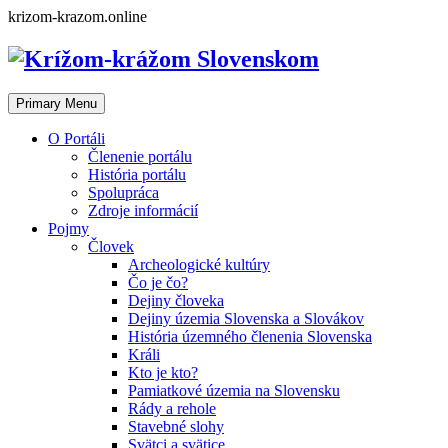
Skip
krizom-krazom.online
to
content
Primary Menu
O Portáli
Členenie portálu
História portálu
Spolupráca
Zdroje informácií
Pojmy
Človek
Archeologické kultúry
Čo je čo?
Dejiny človeka
Dejiny územia Slovenska a Slovákov
História územného členenia Slovenska
Králi
Kto je kto?
Pamiatkové územia na Slovensku
Rády a rehole
Stavebné slohy
Svätci a svätice