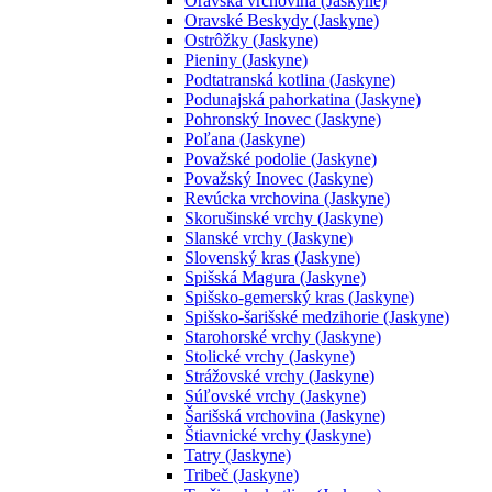
Oravská vrchovina (Jaskyne)
Oravské Beskydy (Jaskyne)
Ostrôžky (Jaskyne)
Pieniny (Jaskyne)
Podtatranská kotlina (Jaskyne)
Podunajská pahorkatina (Jaskyne)
Pohronský Inovec (Jaskyne)
Poľana (Jaskyne)
Považské podolie (Jaskyne)
Považský Inovec (Jaskyne)
Revúcka vrchovina (Jaskyne)
Skorušinské vrchy (Jaskyne)
Slanské vrchy (Jaskyne)
Slovenský kras (Jaskyne)
Spišská Magura (Jaskyne)
Spišsko-gemerský kras (Jaskyne)
Spišsko-šarišské medzihorie (Jaskyne)
Starohorské vrchy (Jaskyne)
Stolické vrchy (Jaskyne)
Strážovské vrchy (Jaskyne)
Súľovské vrchy (Jaskyne)
Šarišská vrchovina (Jaskyne)
Štiavnické vrchy (Jaskyne)
Tatry (Jaskyne)
Tribeč (Jaskyne)