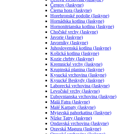
Čergov (Jaskyne)
Čierna hora (Jaskyne)
Horehronské podolie (Jaskyne)
Hornádska kotlina (Jaskyne)
Hornonitrianska kotlina (Jaskyne)
Chočské vrchy (Jaskyne)
Javorie (Jaskyne)
Javorníky (Jaskyne)
Juhoslovenská kotlina (Jaskyne)
Košická kotlina (Jaskyne)
Kozie chrbty (Jaskyne)
Kremnické vrchy (Jaskyne)
Krupinská planina (Jaskyne)
Kysucká vrchovina (Jaskyne)
Kysucké Beskydy (Jaskyne)
Laborecká vrchovina (Jaskyne)
Levočské vrchy (Jaskyne)
Ľubovnianska vrchovina (Jaskyne)
Malá Fatra (Jaskyne)
Malé Karpaty (Jaskyne)
Myjavská pahorkatina (Jaskyne)
Nízke Tatry (Jaskyne)
Ondavská vrchovina (Jaskyne)
Oravská Magura (Jaskyne)