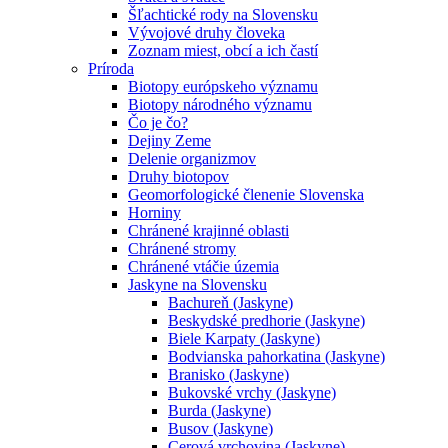
Šľachtické rody na Slovensku
Vývojové druhy človeka
Zoznam miest, obcí a ich častí
Príroda
Biotopy európskeho významu
Biotopy národného významu
Čo je čo?
Dejiny Zeme
Delenie organizmov
Druhy biotopov
Geomorfologické členenie Slovenska
Horniny
Chránené krajinné oblasti
Chránené stromy
Chránené vtáčie územia
Jaskyne na Slovensku
Bachureň (Jaskyne)
Beskydské predhorie (Jaskyne)
Biele Karpaty (Jaskyne)
Bodvianska pahorkatina (Jaskyne)
Branisko (Jaskyne)
Bukovské vrchy (Jaskyne)
Burda (Jaskyne)
Busov (Jaskyne)
Cerová vrchovina (Jaskyne)