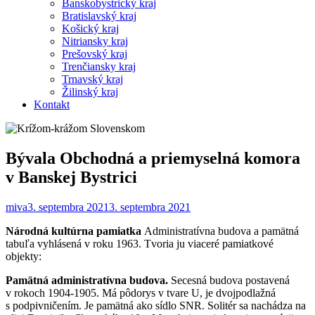
Banskobystrický kraj
Bratislavský kraj
Košický kraj
Nitriansky kraj
Prešovský kraj
Trenčiansky kraj
Trnavský kraj
Žilinský kraj
Kontakt
Bývala Obchodná a priemyselná komora
v Banskej Bystrici
miva
3. septembra 2021
3. septembra 2021
Národná kultúrna pamiatka
Administratívna budova a pamätná
tabuľa vyhlásená v roku 1963. Tvoria ju viaceré pamiatkové
objekty:
Pamätná administratívna budova.
Secesná budova postavená
v rokoch 1904-1905. Má pôdorys v tvare U, je dvojpodlažná
s podpivničením. Je pamätná ako sídlo SNR. Solitér sa nachádza na