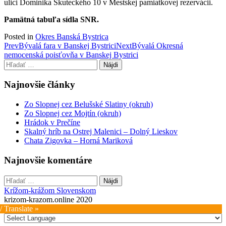
ulici Dominika Skuteckého 10 v Mestskej pamiatkovej rezervácii.
Pamätná tabuľa sídla SNR.
Posted in
Okres Banská Bystrica
Post
Prev
Bývalá fara v Banskej Bystrici
Next
Bývalá Okresná
nemocenská poisťovňa v Banskej Bystrici
navigation
Hľadať:
Najnovšie články
Zo Slopnej cez Belušské Slatiny (okruh)
Zo Slopnej cez Mojtín (okruh)
Hrádok v Prečíne
Skalný hríb na Ostrej Malenici – Dolný Lieskov
Chata Zigovka – Horná Mariková
Najnovšie komentáre
Hľadať:
Krížom-krážom Slovenskom
krizom-krazom.online 2020
/ Translate »