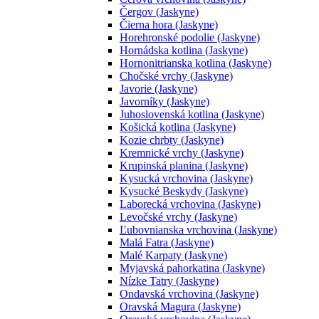
Čergov (Jaskyne)
Čierna hora (Jaskyne)
Horehronské podolie (Jaskyne)
Hornádska kotlina (Jaskyne)
Hornonitrianska kotlina (Jaskyne)
Chočské vrchy (Jaskyne)
Javorie (Jaskyne)
Javorníky (Jaskyne)
Juhoslovenská kotlina (Jaskyne)
Košická kotlina (Jaskyne)
Kozie chrbty (Jaskyne)
Kremnické vrchy (Jaskyne)
Krupinská planina (Jaskyne)
Kysucká vrchovina (Jaskyne)
Kysucké Beskydy (Jaskyne)
Laborecká vrchovina (Jaskyne)
Levočské vrchy (Jaskyne)
Ľubovnianska vrchovina (Jaskyne)
Malá Fatra (Jaskyne)
Malé Karpaty (Jaskyne)
Myjavská pahorkatina (Jaskyne)
Nízke Tatry (Jaskyne)
Ondavská vrchovina (Jaskyne)
Oravská Magura (Jaskyne)