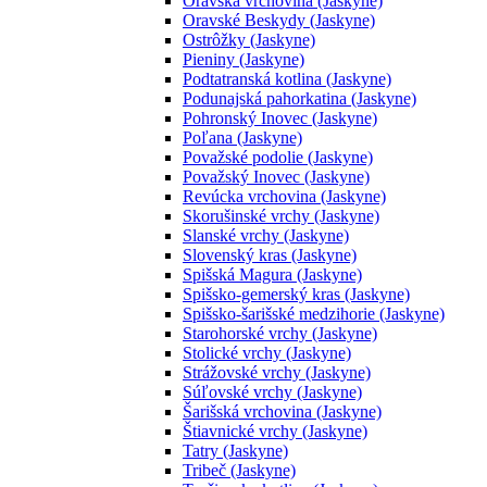
Oravská vrchovina (Jaskyne)
Oravské Beskydy (Jaskyne)
Ostrôžky (Jaskyne)
Pieniny (Jaskyne)
Podtatranská kotlina (Jaskyne)
Podunajská pahorkatina (Jaskyne)
Pohronský Inovec (Jaskyne)
Poľana (Jaskyne)
Považské podolie (Jaskyne)
Považský Inovec (Jaskyne)
Revúcka vrchovina (Jaskyne)
Skorušinské vrchy (Jaskyne)
Slanské vrchy (Jaskyne)
Slovenský kras (Jaskyne)
Spišská Magura (Jaskyne)
Spišsko-gemerský kras (Jaskyne)
Spišsko-šarišské medzihorie (Jaskyne)
Starohorské vrchy (Jaskyne)
Stolické vrchy (Jaskyne)
Strážovské vrchy (Jaskyne)
Súľovské vrchy (Jaskyne)
Šarišská vrchovina (Jaskyne)
Štiavnické vrchy (Jaskyne)
Tatry (Jaskyne)
Tribeč (Jaskyne)