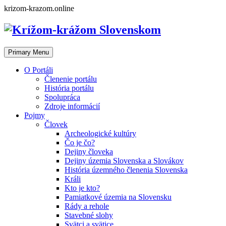
Skip
krizom-krazom.online
to
content
Primary Menu
O Portáli
Členenie portálu
História portálu
Spolupráca
Zdroje informácií
Pojmy
Človek
Archeologické kultúry
Čo je čo?
Dejiny človeka
Dejiny územia Slovenska a Slovákov
História územného členenia Slovenska
Králi
Kto je kto?
Pamiatkové územia na Slovensku
Rády a rehole
Stavebné slohy
Svätci a svätice