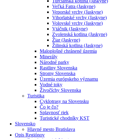
Turčianska kotlina (Jaskyne)
Veľká Fatra (Jaskyne)
Veporské vrchy (Jaskyne)
Vihorlatské vrchy (Jaskyne)
Volovské vrchy (Jaskyne)
Vtáčnik (Jaskyne)
Zvolenská kotlina (Jaskyne)
Žiar (Jaskyne)
Žilinská kotlina (Jaskyne)
Maloplošné chránené územia
Minerály
Národné parky
Rastliny Slovenska
Stromy Slovenska
Územia európskeho významu
Vodné toky
Živočíchy Slovenska
Turistika
Cyklotrasy na Slovensku
Čo je čo?
Splavnosť riek
Turistické chodníky KST
Slovensko
Hlavné mesto Bratislava
Opis Regiónov