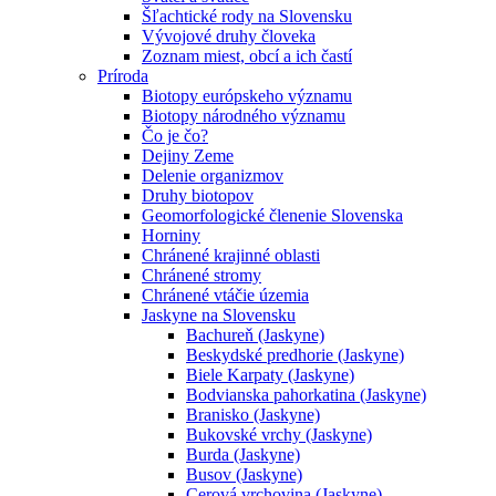
Šľachtické rody na Slovensku
Vývojové druhy človeka
Zoznam miest, obcí a ich častí
Príroda
Biotopy európskeho významu
Biotopy národného významu
Čo je čo?
Dejiny Zeme
Delenie organizmov
Druhy biotopov
Geomorfologické členenie Slovenska
Horniny
Chránené krajinné oblasti
Chránené stromy
Chránené vtáčie územia
Jaskyne na Slovensku
Bachureň (Jaskyne)
Beskydské predhorie (Jaskyne)
Biele Karpaty (Jaskyne)
Bodvianska pahorkatina (Jaskyne)
Branisko (Jaskyne)
Bukovské vrchy (Jaskyne)
Burda (Jaskyne)
Busov (Jaskyne)
Cerová vrchovina (Jaskyne)