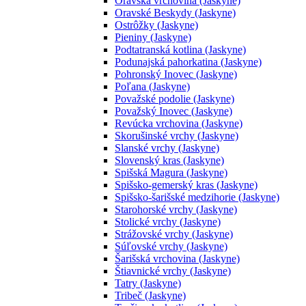
Oravská vrchovina (Jaskyne)
Oravské Beskydy (Jaskyne)
Ostrôžky (Jaskyne)
Pieniny (Jaskyne)
Podtatranská kotlina (Jaskyne)
Podunajská pahorkatina (Jaskyne)
Pohronský Inovec (Jaskyne)
Poľana (Jaskyne)
Považské podolie (Jaskyne)
Považský Inovec (Jaskyne)
Revúcka vrchovina (Jaskyne)
Skorušinské vrchy (Jaskyne)
Slanské vrchy (Jaskyne)
Slovenský kras (Jaskyne)
Spišská Magura (Jaskyne)
Spišsko-gemerský kras (Jaskyne)
Spišsko-šarišské medzihorie (Jaskyne)
Starohorské vrchy (Jaskyne)
Stolické vrchy (Jaskyne)
Strážovské vrchy (Jaskyne)
Súľovské vrchy (Jaskyne)
Šarišská vrchovina (Jaskyne)
Štiavnické vrchy (Jaskyne)
Tatry (Jaskyne)
Tribeč (Jaskyne)