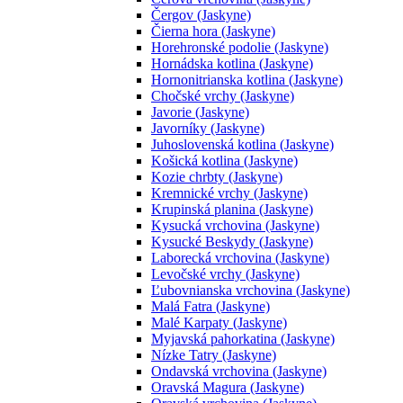
Čergov (Jaskyne)
Čierna hora (Jaskyne)
Horehronské podolie (Jaskyne)
Hornádska kotlina (Jaskyne)
Hornonitrianska kotlina (Jaskyne)
Chočské vrchy (Jaskyne)
Javorie (Jaskyne)
Javorníky (Jaskyne)
Juhoslovenská kotlina (Jaskyne)
Košická kotlina (Jaskyne)
Kozie chrbty (Jaskyne)
Kremnické vrchy (Jaskyne)
Krupinská planina (Jaskyne)
Kysucká vrchovina (Jaskyne)
Kysucké Beskydy (Jaskyne)
Laborecká vrchovina (Jaskyne)
Levočské vrchy (Jaskyne)
Ľubovnianska vrchovina (Jaskyne)
Malá Fatra (Jaskyne)
Malé Karpaty (Jaskyne)
Myjavská pahorkatina (Jaskyne)
Nízke Tatry (Jaskyne)
Ondavská vrchovina (Jaskyne)
Oravská Magura (Jaskyne)