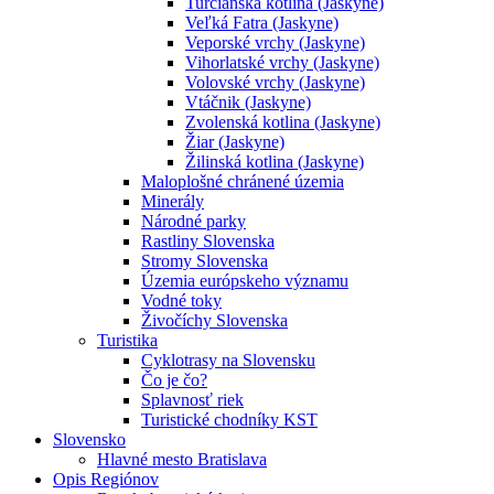
Turčianska kotlina (Jaskyne)
Veľká Fatra (Jaskyne)
Veporské vrchy (Jaskyne)
Vihorlatské vrchy (Jaskyne)
Volovské vrchy (Jaskyne)
Vtáčnik (Jaskyne)
Zvolenská kotlina (Jaskyne)
Žiar (Jaskyne)
Žilinská kotlina (Jaskyne)
Maloplošné chránené územia
Minerály
Národné parky
Rastliny Slovenska
Stromy Slovenska
Územia európskeho významu
Vodné toky
Živočíchy Slovenska
Turistika
Cyklotrasy na Slovensku
Čo je čo?
Splavnosť riek
Turistické chodníky KST
Slovensko
Hlavné mesto Bratislava
Opis Regiónov