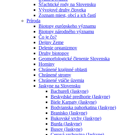
Šľachtické rody na Slovensku
Vývojové druhy človeka
Zoznam miest, obcí a ich častí
Príroda
Biotopy európskeho významu
Biotopy národného významu
Čo je čo?
Dejiny Zeme
Delenie organizmov
Druhy biotopov
Geomorfologické členenie Slovenska
Horniny
Chránené krajinné oblasti
Chránené stromy
Chránené vtáčie územia
Jaskyne na Slovensku
Bachureň (Jaskyne)
Beskydské predhorie (Jaskyne)
Biele Karpaty (Jaskyne)
Bodvianska pahorkatina (Jaskyne)
Branisko (Jaskyne)
Bukovské vrchy (Jaskyne)
Burda (Jaskyne)
Busov (Jaskyne)
Cerová vrchovina (Jaskyne)