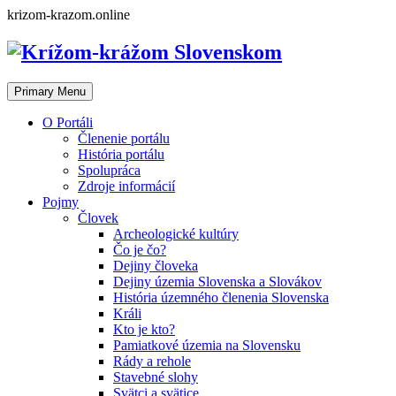
Skip
krizom-krazom.online
to
content
Primary Menu
O Portáli
Členenie portálu
História portálu
Spolupráca
Zdroje informácií
Pojmy
Človek
Archeologické kultúry
Čo je čo?
Dejiny človeka
Dejiny územia Slovenska a Slovákov
História územného členenia Slovenska
Králi
Kto je kto?
Pamiatkové územia na Slovensku
Rády a rehole
Stavebné slohy
Svätci a svätice