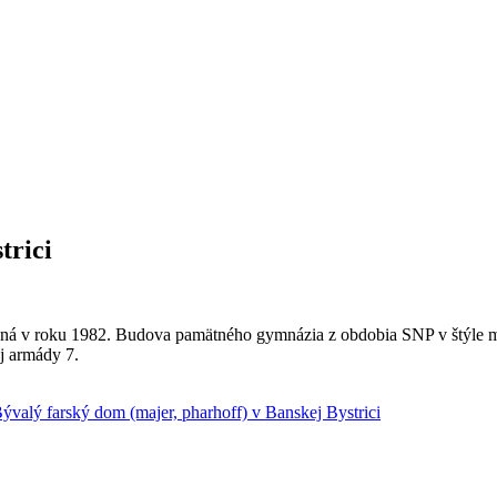
trici
 v roku 1982. Budova pamätného gymnázia z obdobia SNP v štýle moder
j armády 7.
ývalý farský dom (majer, pharhoff) v Banskej Bystrici