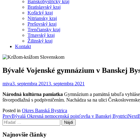
Banskobystrický kraj
Bratislavský kraj
Košický kraj
Nitriansky kraj
Prešovský kraj
Trenčiansky kraj
Trnavský kraj
Žilinský kraj
Kontakt
Bývalé Vojenské gymnázium v Banskej Bys
miva
3. septembra 2021
3. septembra 2021
Národná kultúrna pamiatka
Gymnázium a pamätná tabuľa vyhlásená
štvorpodlažná s podpivničením. Nachádza sa na ulici Československe
Posted in
Okres Banská Bystrica
Post
Prev
Bývalá Okresná nemocenská poisťovňa v Banskej Bystrici
Next
B
Hľadať:
navigation
Najnovšie články