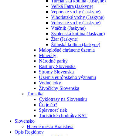
Turčianska kotlina (Jaskyne)
Veľká Fatra (Jaskyne)
Veporské vrchy (Jaskyne)
Vihorlatské vrchy (Jaskyne)
Volovské vrchy (Jaskyne)
Vtáčnik (Jaskyne)
Zvolenská kotlina (Jaskyne)
Žiar (Jaskyne)
Žilinská kotlina (Jaskyne)
Maloplošné chránené územia
Minerály
Národné parky
Rastliny Slovenska
Stromy Slovenska
Územia európskeho významu
Vodné toky
Živočíchy Slovenska
Turistika
Cyklotrasy na Slovensku
Čo je čo?
Splavnosť riek
Turistické chodníky KST
Slovensko
Hlavné mesto Bratislava
Opis Regiónov