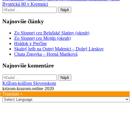
Bystrická 80 v Kremnici
navigation
Hľadať:
Najnovšie články
Zo Slopnej cez Belušské Slatiny (okruh)
Zo Slopnej cez Mojtín (okruh)
Hrádok v Prečíne
Skalný hríb na Ostrej Malenici – Dolný Lieskov
Chata Zigovka – Horná Mariková
Najnovšie komentáre
Hľadať:
Krížom-krážom Slovenskom
krizom-krazom.online 2020
/ Translate »