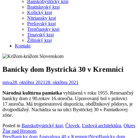
Banskobystrický kraj
Bratislavský kraj
Košický kraj
Nitriansky kraj
Prešovský kraj
Trenčiansky kraj
Trnavský kraj
Žilinský kraj
Kontakt
Banícky dom Bystrická 30 v Kremnici
miva
28. októbra 2021
28. októbra 2021
Národná kultúrna pamiatka
vyhlásená v roku 1955. Renesančný
banícky dom z 90.rokov 16.storočia. Upravovaný bol v polovici
17.storočia. Má trojpriestorovú dispozíciu, obdĺžnikový pôdorys, je
dvojpodlažný. Nachádza sa na ulici Bystrickej 30 v Pamiatkovej
zóne.
Posted in
Banskobystrický kraj
,
Človek
,
Ľudová architektúra
,
Okres
Žiar nad Hronom
Post
Prev
Banícky dom Angyalova 40 v Kremnici
Next
Banícky dom