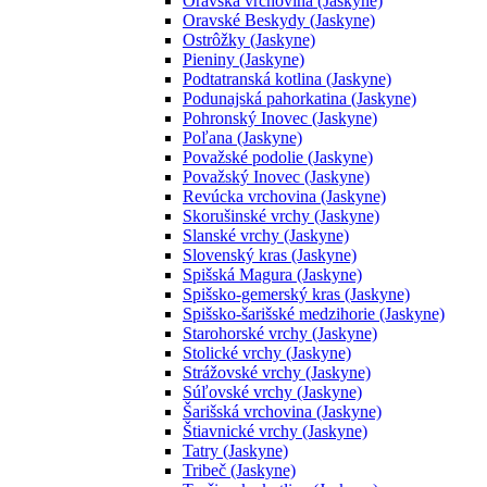
Oravská vrchovina (Jaskyne)
Oravské Beskydy (Jaskyne)
Ostrôžky (Jaskyne)
Pieniny (Jaskyne)
Podtatranská kotlina (Jaskyne)
Podunajská pahorkatina (Jaskyne)
Pohronský Inovec (Jaskyne)
Poľana (Jaskyne)
Považské podolie (Jaskyne)
Považský Inovec (Jaskyne)
Revúcka vrchovina (Jaskyne)
Skorušinské vrchy (Jaskyne)
Slanské vrchy (Jaskyne)
Slovenský kras (Jaskyne)
Spišská Magura (Jaskyne)
Spišsko-gemerský kras (Jaskyne)
Spišsko-šarišské medzihorie (Jaskyne)
Starohorské vrchy (Jaskyne)
Stolické vrchy (Jaskyne)
Strážovské vrchy (Jaskyne)
Súľovské vrchy (Jaskyne)
Šarišská vrchovina (Jaskyne)
Štiavnické vrchy (Jaskyne)
Tatry (Jaskyne)
Tribeč (Jaskyne)