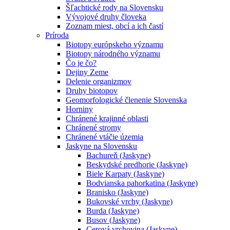
Šľachtické rody na Slovensku
Vývojové druhy človeka
Zoznam miest, obcí a ich častí
Príroda
Biotopy európskeho významu
Biotopy národného významu
Čo je čo?
Dejiny Zeme
Delenie organizmov
Druhy biotopov
Geomorfologické členenie Slovenska
Horniny
Chránené krajinné oblasti
Chránené stromy
Chránené vtáčie územia
Jaskyne na Slovensku
Bachureň (Jaskyne)
Beskydské predhorie (Jaskyne)
Biele Karpaty (Jaskyne)
Bodvianska pahorkatina (Jaskyne)
Branisko (Jaskyne)
Bukovské vrchy (Jaskyne)
Burda (Jaskyne)
Busov (Jaskyne)
Cerová vrchovina (Jaskyne)