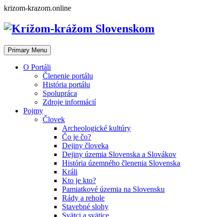
Skip
krizom-krazom.online
to
content
Primary Menu
O Portáli
Členenie portálu
História portálu
Spolupráca
Zdroje informácií
Pojmy
Človek
Archeologické kultúry
Čo je čo?
Dejiny človeka
Dejiny územia Slovenska a Slovákov
História územného členenia Slovenska
Králi
Kto je kto?
Pamiatkové územia na Slovensku
Rády a rehole
Stavebné slohy
Svätci a svätice