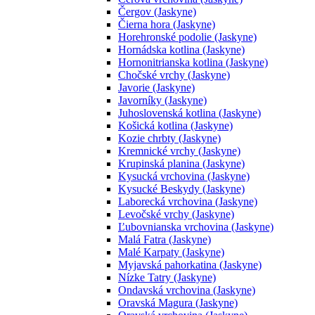
Čergov (Jaskyne)
Čierna hora (Jaskyne)
Horehronské podolie (Jaskyne)
Hornádska kotlina (Jaskyne)
Hornonitrianska kotlina (Jaskyne)
Chočské vrchy (Jaskyne)
Javorie (Jaskyne)
Javorníky (Jaskyne)
Juhoslovenská kotlina (Jaskyne)
Košická kotlina (Jaskyne)
Kozie chrbty (Jaskyne)
Kremnické vrchy (Jaskyne)
Krupinská planina (Jaskyne)
Kysucká vrchovina (Jaskyne)
Kysucké Beskydy (Jaskyne)
Laborecká vrchovina (Jaskyne)
Levočské vrchy (Jaskyne)
Ľubovnianska vrchovina (Jaskyne)
Malá Fatra (Jaskyne)
Malé Karpaty (Jaskyne)
Myjavská pahorkatina (Jaskyne)
Nízke Tatry (Jaskyne)
Ondavská vrchovina (Jaskyne)
Oravská Magura (Jaskyne)