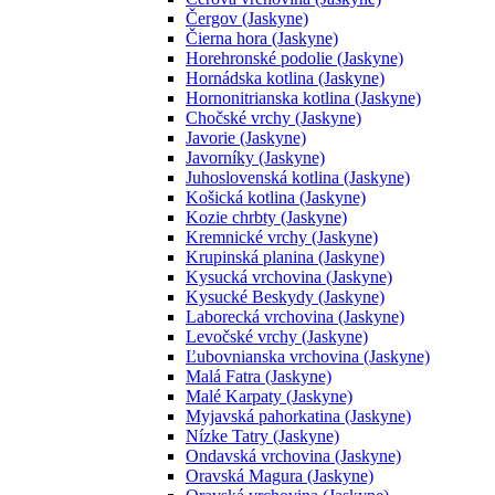
Čergov (Jaskyne)
Čierna hora (Jaskyne)
Horehronské podolie (Jaskyne)
Hornádska kotlina (Jaskyne)
Hornonitrianska kotlina (Jaskyne)
Chočské vrchy (Jaskyne)
Javorie (Jaskyne)
Javorníky (Jaskyne)
Juhoslovenská kotlina (Jaskyne)
Košická kotlina (Jaskyne)
Kozie chrbty (Jaskyne)
Kremnické vrchy (Jaskyne)
Krupinská planina (Jaskyne)
Kysucká vrchovina (Jaskyne)
Kysucké Beskydy (Jaskyne)
Laborecká vrchovina (Jaskyne)
Levočské vrchy (Jaskyne)
Ľubovnianska vrchovina (Jaskyne)
Malá Fatra (Jaskyne)
Malé Karpaty (Jaskyne)
Myjavská pahorkatina (Jaskyne)
Nízke Tatry (Jaskyne)
Ondavská vrchovina (Jaskyne)
Oravská Magura (Jaskyne)