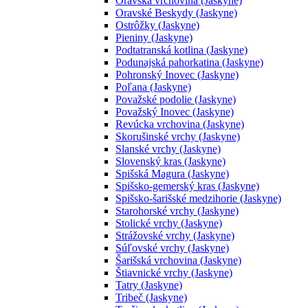
Oravská vrchovina (Jaskyne)
Oravské Beskydy (Jaskyne)
Ostrôžky (Jaskyne)
Pieniny (Jaskyne)
Podtatranská kotlina (Jaskyne)
Podunajská pahorkatina (Jaskyne)
Pohronský Inovec (Jaskyne)
Poľana (Jaskyne)
Považské podolie (Jaskyne)
Považský Inovec (Jaskyne)
Revúcka vrchovina (Jaskyne)
Skorušinské vrchy (Jaskyne)
Slanské vrchy (Jaskyne)
Slovenský kras (Jaskyne)
Spišská Magura (Jaskyne)
Spišsko-gemerský kras (Jaskyne)
Spišsko-šarišské medzihorie (Jaskyne)
Starohorské vrchy (Jaskyne)
Stolické vrchy (Jaskyne)
Strážovské vrchy (Jaskyne)
Súľovské vrchy (Jaskyne)
Šarišská vrchovina (Jaskyne)
Štiavnické vrchy (Jaskyne)
Tatry (Jaskyne)
Tribeč (Jaskyne)