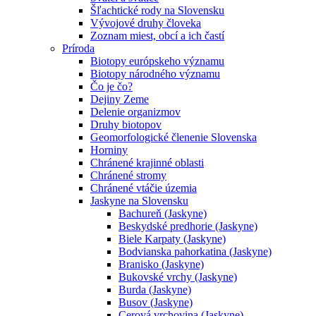
Šľachtické rody na Slovensku
Vývojové druhy človeka
Zoznam miest, obcí a ich častí
Príroda
Biotopy európskeho významu
Biotopy národného významu
Čo je čo?
Dejiny Zeme
Delenie organizmov
Druhy biotopov
Geomorfologické členenie Slovenska
Horniny
Chránené krajinné oblasti
Chránené stromy
Chránené vtáčie územia
Jaskyne na Slovensku
Bachureň (Jaskyne)
Beskydské predhorie (Jaskyne)
Biele Karpaty (Jaskyne)
Bodvianska pahorkatina (Jaskyne)
Branisko (Jaskyne)
Bukovské vrchy (Jaskyne)
Burda (Jaskyne)
Busov (Jaskyne)
Cerová vrchovina (Jaskyne)