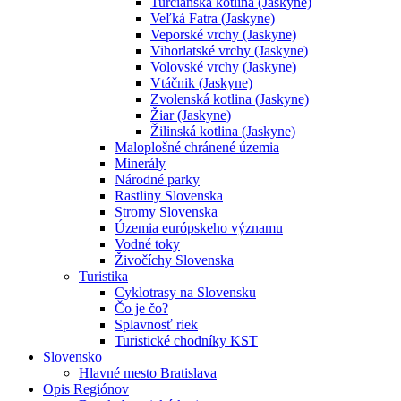
Turčianska kotlina (Jaskyne)
Veľká Fatra (Jaskyne)
Veporské vrchy (Jaskyne)
Vihorlatské vrchy (Jaskyne)
Volovské vrchy (Jaskyne)
Vtáčnik (Jaskyne)
Zvolenská kotlina (Jaskyne)
Žiar (Jaskyne)
Žilinská kotlina (Jaskyne)
Maloplošné chránené územia
Minerály
Národné parky
Rastliny Slovenska
Stromy Slovenska
Územia európskeho významu
Vodné toky
Živočíchy Slovenska
Turistika
Cyklotrasy na Slovensku
Čo je čo?
Splavnosť riek
Turistické chodníky KST
Slovensko
Hlavné mesto Bratislava
Opis Regiónov