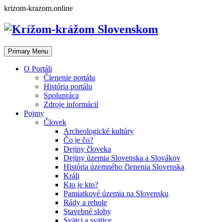
Skip
krizom-krazom.online
to
content
Primary Menu
O Portáli
Členenie portálu
História portálu
Spolupráca
Zdroje informácií
Pojmy
Človek
Archeologické kultúry
Čo je čo?
Dejiny človeka
Dejiny územia Slovenska a Slovákov
História územného členenia Slovenska
Králi
Kto je kto?
Pamiatkové územia na Slovensku
Rády a rehole
Stavebné slohy
Svätci a svätice