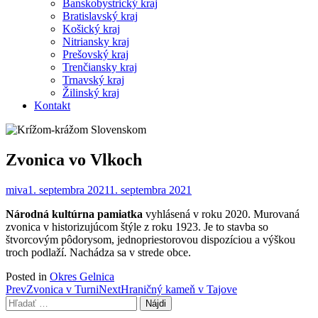
Banskobystrický kraj
Bratislavský kraj
Košický kraj
Nitriansky kraj
Prešovský kraj
Trenčiansky kraj
Trnavský kraj
Žilinský kraj
Kontakt
Zvonica vo Vlkoch
miva
1. septembra 2021
1. septembra 2021
Národná kultúrna pamiatka
vyhlásená v roku 2020. Murovaná
zvonica v historizujúcom štýle z roku 1923. Je to stavba so
štvorcovým pôdorysom, jednopriestorovou dispozíciou a výškou
troch podlaží. Nachádza sa v strede obce.
Posted in
Okres Gelnica
Post
Prev
Zvonica v Turni
Next
Hraničný kameň v Tajove
Hľadať:
navigation