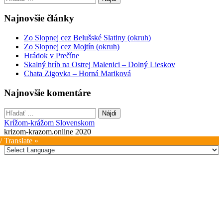
navigation
Najnovšie články
Zo Slopnej cez Belušské Slatiny (okruh)
Zo Slopnej cez Mojtín (okruh)
Hrádok v Prečíne
Skalný hríb na Ostrej Malenici – Dolný Lieskov
Chata Zigovka – Horná Mariková
Najnovšie komentáre
Hľadať:
Krížom-krážom Slovenskom
krizom-krazom.online 2020
/ Translate »