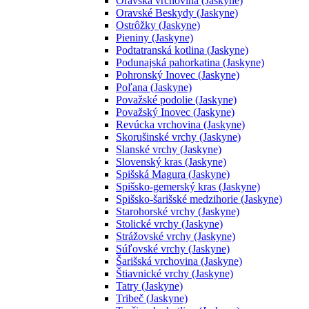
Oravská vrchovina (Jaskyne)
Oravské Beskydy (Jaskyne)
Ostrôžky (Jaskyne)
Pieniny (Jaskyne)
Podtatranská kotlina (Jaskyne)
Podunajská pahorkatina (Jaskyne)
Pohronský Inovec (Jaskyne)
Poľana (Jaskyne)
Považské podolie (Jaskyne)
Považský Inovec (Jaskyne)
Revúcka vrchovina (Jaskyne)
Skorušinské vrchy (Jaskyne)
Slanské vrchy (Jaskyne)
Slovenský kras (Jaskyne)
Spišská Magura (Jaskyne)
Spišsko-gemerský kras (Jaskyne)
Spišsko-šarišské medzihorie (Jaskyne)
Starohorské vrchy (Jaskyne)
Stolické vrchy (Jaskyne)
Strážovské vrchy (Jaskyne)
Súľovské vrchy (Jaskyne)
Šarišská vrchovina (Jaskyne)
Štiavnické vrchy (Jaskyne)
Tatry (Jaskyne)
Tribeč (Jaskyne)