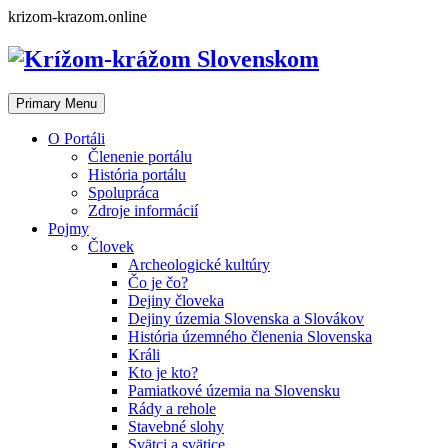
Skip
krizom-krazom.online
to
content
Primary Menu
O Portáli
Členenie portálu
História portálu
Spolupráca
Zdroje informácií
Pojmy
Človek
Archeologické kultúry
Čo je čo?
Dejiny človeka
Dejiny územia Slovenska a Slovákov
História územného členenia Slovenska
Králi
Kto je kto?
Pamiatkové územia na Slovensku
Rády a rehole
Stavebné slohy
Svätci a svätice