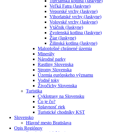
Turčianska kotlina (Jaskyne)
Veľká Fatra (Jaskyne)
Veporské vrchy (Jaskyne)
Vihorlatské vrchy (Jaskyne)
Volovské vrchy (Jaskyne)
Vtáčnik (Jaskyne)
Zvolenská kotlina (Jaskyne)
Žiar (Jaskyne)
Žilinská kotlina (Jaskyne)
Maloplošné chránené územia
Minerály
Národné parky
Rastliny Slovenska
Stromy Slovenska
Územia európskeho významu
Vodné toky
Živočíchy Slovenska
Turistika
Cyklotrasy na Slovensku
Čo je čo?
Splavnosť riek
Turistické chodníky KST
Slovensko
Hlavné mesto Bratislava
Opis Regiónov