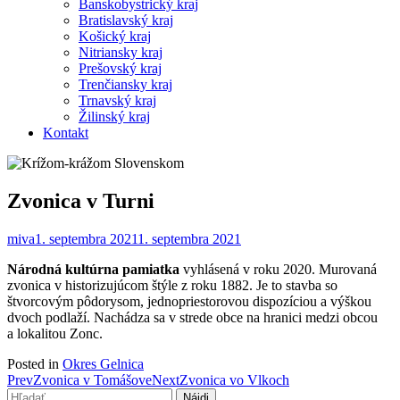
Banskobystrický kraj
Bratislavský kraj
Košický kraj
Nitriansky kraj
Prešovský kraj
Trenčiansky kraj
Trnavský kraj
Žilinský kraj
Kontakt
Zvonica v Turni
miva
1. septembra 2021
1. septembra 2021
Národná kultúrna pamiatka
vyhlásená v roku 2020. Murovaná
zvonica v historizujúcom štýle z roku 1882. Je to stavba so
štvorcovým pôdorysom, jednopriestorovou dispozíciou a výškou
dvoch podlaží. Nachádza sa v strede obce na hranici medzi obcou
a lokalitou Zonc.
Posted in
Okres Gelnica
Post
Prev
Zvonica v Tomášove
Next
Zvonica vo Vlkoch
Hľadať: