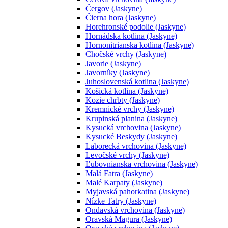
Čergov (Jaskyne)
Čierna hora (Jaskyne)
Horehronské podolie (Jaskyne)
Hornádska kotlina (Jaskyne)
Hornonitrianska kotlina (Jaskyne)
Chočské vrchy (Jaskyne)
Javorie (Jaskyne)
Javorníky (Jaskyne)
Juhoslovenská kotlina (Jaskyne)
Košická kotlina (Jaskyne)
Kozie chrbty (Jaskyne)
Kremnické vrchy (Jaskyne)
Krupinská planina (Jaskyne)
Kysucká vrchovina (Jaskyne)
Kysucké Beskydy (Jaskyne)
Laborecká vrchovina (Jaskyne)
Levočské vrchy (Jaskyne)
Ľubovnianska vrchovina (Jaskyne)
Malá Fatra (Jaskyne)
Malé Karpaty (Jaskyne)
Myjavská pahorkatina (Jaskyne)
Nízke Tatry (Jaskyne)
Ondavská vrchovina (Jaskyne)
Oravská Magura (Jaskyne)