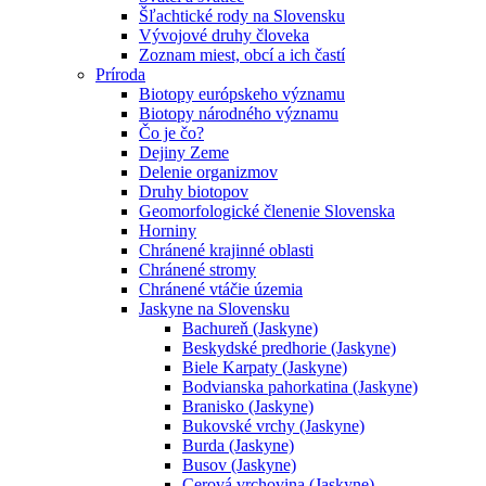
Šľachtické rody na Slovensku
Vývojové druhy človeka
Zoznam miest, obcí a ich častí
Príroda
Biotopy európskeho významu
Biotopy národného významu
Čo je čo?
Dejiny Zeme
Delenie organizmov
Druhy biotopov
Geomorfologické členenie Slovenska
Horniny
Chránené krajinné oblasti
Chránené stromy
Chránené vtáčie územia
Jaskyne na Slovensku
Bachureň (Jaskyne)
Beskydské predhorie (Jaskyne)
Biele Karpaty (Jaskyne)
Bodvianska pahorkatina (Jaskyne)
Branisko (Jaskyne)
Bukovské vrchy (Jaskyne)
Burda (Jaskyne)
Busov (Jaskyne)
Cerová vrchovina (Jaskyne)