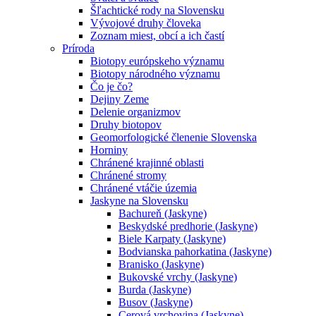
Šľachtické rody na Slovensku
Vývojové druhy človeka
Zoznam miest, obcí a ich častí
Príroda
Biotopy európskeho významu
Biotopy národného významu
Čo je čo?
Dejiny Zeme
Delenie organizmov
Druhy biotopov
Geomorfologické členenie Slovenska
Horniny
Chránené krajinné oblasti
Chránené stromy
Chránené vtáčie územia
Jaskyne na Slovensku
Bachureň (Jaskyne)
Beskydské predhorie (Jaskyne)
Biele Karpaty (Jaskyne)
Bodvianska pahorkatina (Jaskyne)
Branisko (Jaskyne)
Bukovské vrchy (Jaskyne)
Burda (Jaskyne)
Busov (Jaskyne)
Cerová vrchovina (Jaskyne)