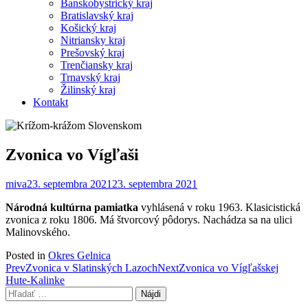
Banskobystrický kraj
Bratislavský kraj
Košický kraj
Nitriansky kraj
Prešovský kraj
Trenčiansky kraj
Trnavský kraj
Žilinský kraj
Kontakt
Zvonica vo Vígľaši
miva
23. septembra 2021
23. septembra 2021
Národná kultúrna pamiatka
vyhlásená v roku 1963. Klasicistická
zvonica z roku 1806. Má štvorcový pôdorys. Nachádza sa na ulici
Malinovského.
Posted in
Okres Gelnica
Post
Prev
Zvonica v Slatinských Lazoch
Next
Zvonica vo Vígľašskej
Hute-Kalinke
navigation
Hľadať: