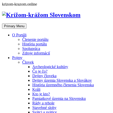
Skip
krizom-krazom.online
to
content
Primary Menu
O Portáli
Členenie portálu
História portálu
Spolupráca
Zdroje informácií
Pojmy
Človek
Archeologické kultúry
Čo je čo?
Dejiny človeka
Dejiny územia Slovenska a Slovákov
História územného členenia Slovenska
Králi
Kto je kto?
Pamiatkové územia na Slovensku
Rády a rehole
Stavebné slohy
Svätci a svätice