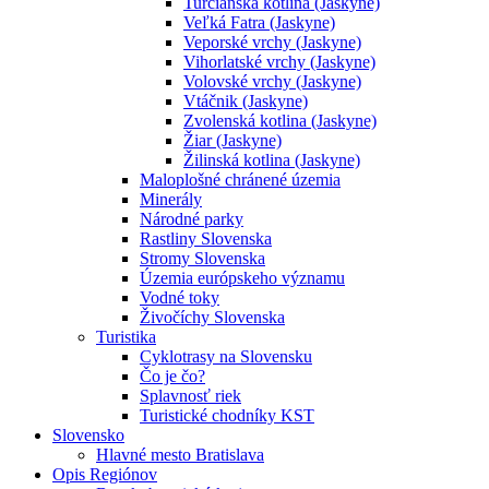
Turčianska kotlina (Jaskyne)
Veľká Fatra (Jaskyne)
Veporské vrchy (Jaskyne)
Vihorlatské vrchy (Jaskyne)
Volovské vrchy (Jaskyne)
Vtáčnik (Jaskyne)
Zvolenská kotlina (Jaskyne)
Žiar (Jaskyne)
Žilinská kotlina (Jaskyne)
Maloplošné chránené územia
Minerály
Národné parky
Rastliny Slovenska
Stromy Slovenska
Územia európskeho významu
Vodné toky
Živočíchy Slovenska
Turistika
Cyklotrasy na Slovensku
Čo je čo?
Splavnosť riek
Turistické chodníky KST
Slovensko
Hlavné mesto Bratislava
Opis Regiónov