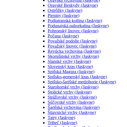
Oravská vrchovina (Jaskyne)
Oravské Beskydy (Jaskyne)
Ostrôžky (Jaskyne)
Pieniny (Jaskyne)
Podtatranská kotlina (Jaskyne)
Podunajská pahorkatina (Jaskyne)
Pohronský Inovec (Jaskyne)
Poľana (Jaskyne)
Považské podolie (Jaskyne)
Považský Inovec (Jaskyne)
Revúcka vrchovina (Jaskyne)
Skorušinské vrchy (Jaskyne)
Slanské vrchy (Jaskyne)
Slovenský kras (Jaskyne)
Spišská Magura (Jaskyne)
Spišsko-gemerský kras (Jaskyne)
Spišsko-šarišské medzihorie (Jaskyne)
Starohorské vrchy (Jaskyne)
Stolické vrchy (Jaskyne)
Strážovské vrchy (Jaskyne)
Súľovské vrchy (Jaskyne)
Šarišská vrchovina (Jaskyne)
Štiavnické vrchy (Jaskyne)
Tatry (Jaskyne)
Tribeč (Jaskyne)