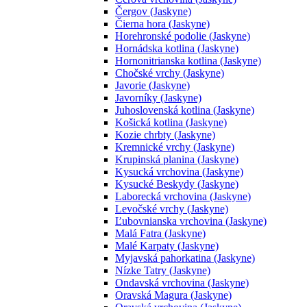
Čergov (Jaskyne)
Čierna hora (Jaskyne)
Horehronské podolie (Jaskyne)
Hornádska kotlina (Jaskyne)
Hornonitrianska kotlina (Jaskyne)
Chočské vrchy (Jaskyne)
Javorie (Jaskyne)
Javorníky (Jaskyne)
Juhoslovenská kotlina (Jaskyne)
Košická kotlina (Jaskyne)
Kozie chrbty (Jaskyne)
Kremnické vrchy (Jaskyne)
Krupinská planina (Jaskyne)
Kysucká vrchovina (Jaskyne)
Kysucké Beskydy (Jaskyne)
Laborecká vrchovina (Jaskyne)
Levočské vrchy (Jaskyne)
Ľubovnianska vrchovina (Jaskyne)
Malá Fatra (Jaskyne)
Malé Karpaty (Jaskyne)
Myjavská pahorkatina (Jaskyne)
Nízke Tatry (Jaskyne)
Ondavská vrchovina (Jaskyne)
Oravská Magura (Jaskyne)