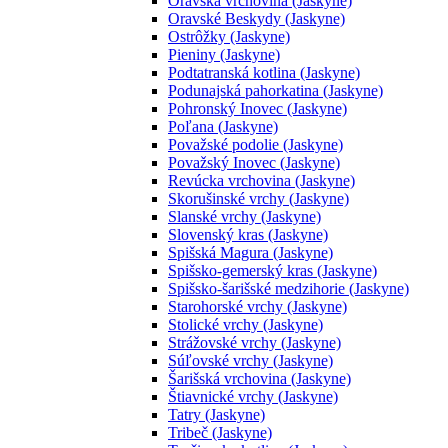
Oravská vrchovina (Jaskyne)
Oravské Beskydy (Jaskyne)
Ostrôžky (Jaskyne)
Pieniny (Jaskyne)
Podtatranská kotlina (Jaskyne)
Podunajská pahorkatina (Jaskyne)
Pohronský Inovec (Jaskyne)
Poľana (Jaskyne)
Považské podolie (Jaskyne)
Považský Inovec (Jaskyne)
Revúcka vrchovina (Jaskyne)
Skorušinské vrchy (Jaskyne)
Slanské vrchy (Jaskyne)
Slovenský kras (Jaskyne)
Spišská Magura (Jaskyne)
Spišsko-gemerský kras (Jaskyne)
Spišsko-šarišské medzihorie (Jaskyne)
Starohorské vrchy (Jaskyne)
Stolické vrchy (Jaskyne)
Strážovské vrchy (Jaskyne)
Súľovské vrchy (Jaskyne)
Šarišská vrchovina (Jaskyne)
Štiavnické vrchy (Jaskyne)
Tatry (Jaskyne)
Tribeč (Jaskyne)