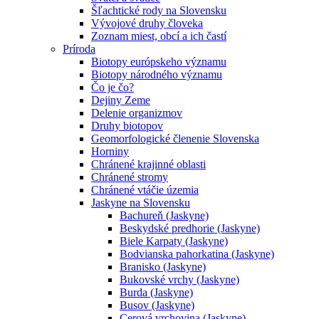
Šľachtické rody na Slovensku
Vývojové druhy človeka
Zoznam miest, obcí a ich častí
Príroda
Biotopy európskeho významu
Biotopy národného významu
Čo je čo?
Dejiny Zeme
Delenie organizmov
Druhy biotopov
Geomorfologické členenie Slovenska
Horniny
Chránené krajinné oblasti
Chránené stromy
Chránené vtáčie územia
Jaskyne na Slovensku
Bachureň (Jaskyne)
Beskydské predhorie (Jaskyne)
Biele Karpaty (Jaskyne)
Bodvianska pahorkatina (Jaskyne)
Branisko (Jaskyne)
Bukovské vrchy (Jaskyne)
Burda (Jaskyne)
Busov (Jaskyne)
Cerová vrchovina (Jaskyne)