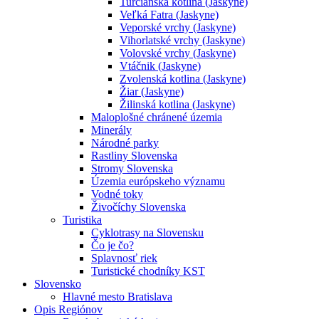
Turčianska kotlina (Jaskyne)
Veľká Fatra (Jaskyne)
Veporské vrchy (Jaskyne)
Vihorlatské vrchy (Jaskyne)
Volovské vrchy (Jaskyne)
Vtáčnik (Jaskyne)
Zvolenská kotlina (Jaskyne)
Žiar (Jaskyne)
Žilinská kotlina (Jaskyne)
Maloplošné chránené územia
Minerály
Národné parky
Rastliny Slovenska
Stromy Slovenska
Územia európskeho významu
Vodné toky
Živočíchy Slovenska
Turistika
Cyklotrasy na Slovensku
Čo je čo?
Splavnosť riek
Turistické chodníky KST
Slovensko
Hlavné mesto Bratislava
Opis Regiónov