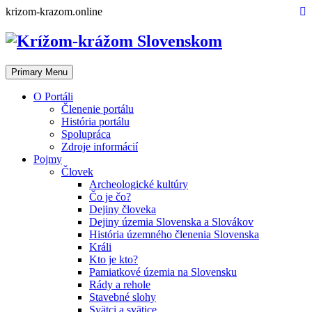
Skip
krizom-krazom.online
to
content
Primary Menu
O Portáli
Členenie portálu
História portálu
Spolupráca
Zdroje informácií
Pojmy
Človek
Archeologické kultúry
Čo je čo?
Dejiny človeka
Dejiny územia Slovenska a Slovákov
História územného členenia Slovenska
Králi
Kto je kto?
Pamiatkové územia na Slovensku
Rády a rehole
Stavebné slohy
Svätci a svätice