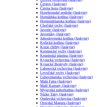
Čergov (Jaskyne)
Čierna hora (Jaskyne)
Horehronské podolie (Jaskyne)
Hornádska kotlina (Jaskyne)
Hornonitrianska kotlina (Jaskyne)
Chočské vrchy (Jaskyne)
Javorie (Jaskyne)
Javorníky (Jaskyne)
Juhoslovenská kotlina (Jaskyne)
Košická kotlina (Jaskyne)
Kozie chrbty (Jaskyne)
Kremnické vrchy (Jaskyne)
Krupinská planina (Jaskyne)
Kysucká vrchovina (Jaskyne)
Kysucké Beskydy (Jaskyne)
Laborecká vrchovina (Jaskyne)
Levočské vrchy (Jaskyne)
Ľubovnianska vrchovina (Jaskyne)
Malá Fatra (Jaskyne)
Malé Karpaty (Jaskyne)
Myjavská pahorkatina (Jaskyne)
Nízke Tatry (Jaskyne)
Ondavská vrchovina (Jaskyne)
Oravská Magura (Jaskyne)