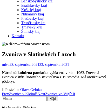
Banskobystrický kraj
Bratislavský kraj
Košický kraj
Nitriansky kraj
Prešovský kraj
Trenčiansky kraj
Trnavský kraj
Žilinský kraj
Kontakt
Zvonica v Slatinských Lazoch
miva
23. septembra 2021
23. septembra 2021
Národná kultúrna pamiatka
vyhlásená v roku 1963. Drevená
zvonica v štýle ľudového staviteľstva z 19.storočia. Má obdĺžnikový
pôdorys.
Posted in
Okres Gelnica
Post
Prev
Zvonica v Klokoči
Next
Zvonica vo Vígľaši
Hľadať:
navigation