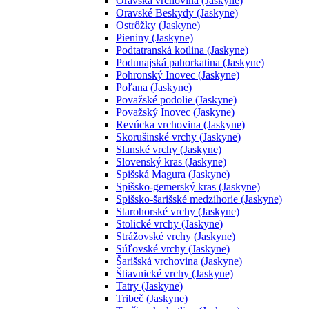
Oravská vrchovina (Jaskyne)
Oravské Beskydy (Jaskyne)
Ostrôžky (Jaskyne)
Pieniny (Jaskyne)
Podtatranská kotlina (Jaskyne)
Podunajská pahorkatina (Jaskyne)
Pohronský Inovec (Jaskyne)
Poľana (Jaskyne)
Považské podolie (Jaskyne)
Považský Inovec (Jaskyne)
Revúcka vrchovina (Jaskyne)
Skorušinské vrchy (Jaskyne)
Slanské vrchy (Jaskyne)
Slovenský kras (Jaskyne)
Spišská Magura (Jaskyne)
Spišsko-gemerský kras (Jaskyne)
Spišsko-šarišské medzihorie (Jaskyne)
Starohorské vrchy (Jaskyne)
Stolické vrchy (Jaskyne)
Strážovské vrchy (Jaskyne)
Súľovské vrchy (Jaskyne)
Šarišská vrchovina (Jaskyne)
Štiavnické vrchy (Jaskyne)
Tatry (Jaskyne)
Tribeč (Jaskyne)