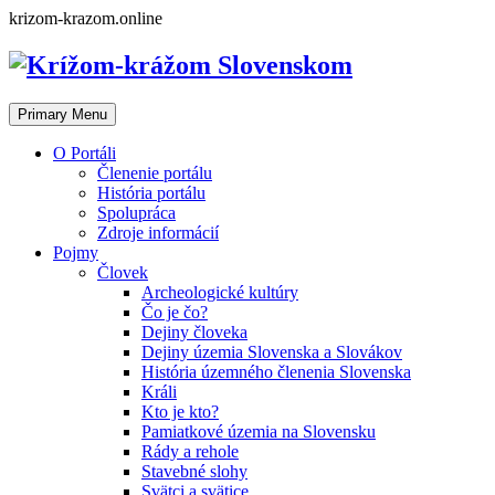
Skip
krizom-krazom.online
to
content
Primary Menu
O Portáli
Členenie portálu
História portálu
Spolupráca
Zdroje informácií
Pojmy
Človek
Archeologické kultúry
Čo je čo?
Dejiny človeka
Dejiny územia Slovenska a Slovákov
História územného členenia Slovenska
Králi
Kto je kto?
Pamiatkové územia na Slovensku
Rády a rehole
Stavebné slohy
Svätci a svätice