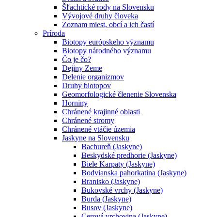
Šľachtické rody na Slovensku
Vývojové druhy človeka
Zoznam miest, obcí a ich častí
Príroda
Biotopy európskeho významu
Biotopy národného významu
Čo je čo?
Dejiny Zeme
Delenie organizmov
Druhy biotopov
Geomorfologické členenie Slovenska
Horniny
Chránené krajinné oblasti
Chránené stromy
Chránené vtáčie územia
Jaskyne na Slovensku
Bachureň (Jaskyne)
Beskydské predhorie (Jaskyne)
Biele Karpaty (Jaskyne)
Bodvianska pahorkatina (Jaskyne)
Branisko (Jaskyne)
Bukovské vrchy (Jaskyne)
Burda (Jaskyne)
Busov (Jaskyne)
Cerová vrchovina (Jaskyne)