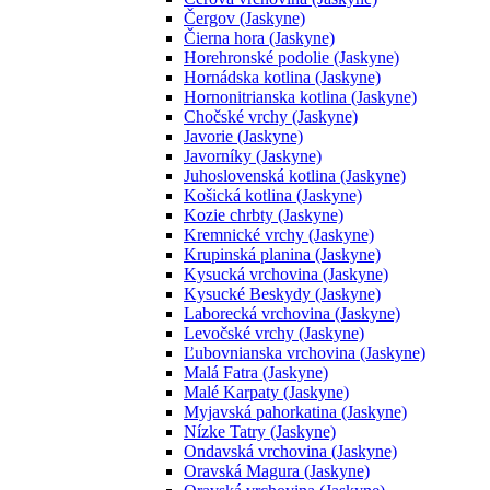
Čergov (Jaskyne)
Čierna hora (Jaskyne)
Horehronské podolie (Jaskyne)
Hornádska kotlina (Jaskyne)
Hornonitrianska kotlina (Jaskyne)
Chočské vrchy (Jaskyne)
Javorie (Jaskyne)
Javorníky (Jaskyne)
Juhoslovenská kotlina (Jaskyne)
Košická kotlina (Jaskyne)
Kozie chrbty (Jaskyne)
Kremnické vrchy (Jaskyne)
Krupinská planina (Jaskyne)
Kysucká vrchovina (Jaskyne)
Kysucké Beskydy (Jaskyne)
Laborecká vrchovina (Jaskyne)
Levočské vrchy (Jaskyne)
Ľubovnianska vrchovina (Jaskyne)
Malá Fatra (Jaskyne)
Malé Karpaty (Jaskyne)
Myjavská pahorkatina (Jaskyne)
Nízke Tatry (Jaskyne)
Ondavská vrchovina (Jaskyne)
Oravská Magura (Jaskyne)