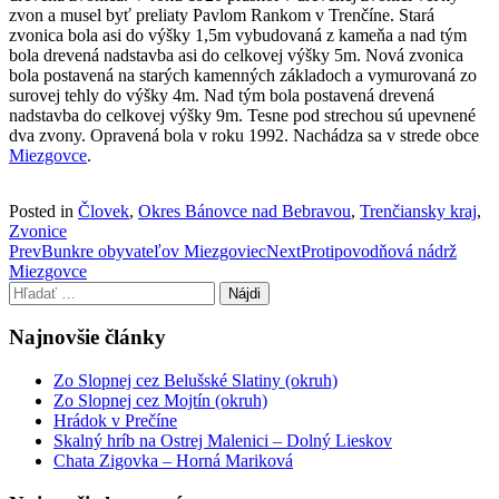
zvon a musel byť preliaty Pavlom Rankom v Trenčíne. Stará
zvonica bola asi do výšky 1,5m vybudovaná z kameňa a nad tým
bola drevená nadstavba asi do celkovej výšky 5m. Nová zvonica
bola postavená na starých kamenných základoch a vymurovaná zo
surovej tehly do výšky 4m. Nad tým bola postavená drevená
nadstavba do celkovej výšky 9m. Tesne pod strechou sú upevnené
dva zvony. Opravená bola v roku 1992. Nachádza sa v strede obce
Miezgovce
.
Posted in
Človek
,
Okres Bánovce nad Bebravou
,
Trenčiansky kraj
,
Zvonice
Post
Prev
Bunkre obyvateľov Miezgoviec
Next
Protipovodňová nádrž
Miezgovce
navigation
Hľadať:
Najnovšie články
Zo Slopnej cez Belušské Slatiny (okruh)
Zo Slopnej cez Mojtín (okruh)
Hrádok v Prečíne
Skalný hríb na Ostrej Malenici – Dolný Lieskov
Chata Zigovka – Horná Mariková