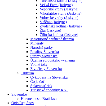
Turčianska kotlina (Jaskyne)
Veľká Fatra (Jaskyne)
Veporské vrchy (Jaskyne)
Vihorlatské vrchy (Jaskyne)
Volovské vrchy (Jaskyne)
Vtáčnik (Jaskyne)
Zvolenská kotlina (Jaskyne)
Žiar (Jaskyne)
Žilinská kotlina (Jaskyne)
Maloplošné chránené územia
Minerály
Národné parky
Rastliny Slovenska
Stromy Slovenska
Územia európskeho významu
Vodné toky
Živočíchy Slovenska
Turistika
Cyklotrasy na Slovensku
Čo je čo?
Splavnosť riek
Turistické chodníky KST
Slovensko
Hlavné mesto Bratislava
Opis Regiónov