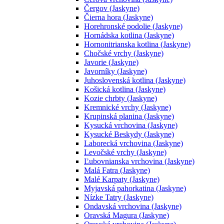
Čergov (Jaskyne)
Čierna hora (Jaskyne)
Horehronské podolie (Jaskyne)
Hornádska kotlina (Jaskyne)
Hornonitrianska kotlina (Jaskyne)
Chočské vrchy (Jaskyne)
Javorie (Jaskyne)
Javorníky (Jaskyne)
Juhoslovenská kotlina (Jaskyne)
Košická kotlina (Jaskyne)
Kozie chrbty (Jaskyne)
Kremnické vrchy (Jaskyne)
Krupinská planina (Jaskyne)
Kysucká vrchovina (Jaskyne)
Kysucké Beskydy (Jaskyne)
Laborecká vrchovina (Jaskyne)
Levočské vrchy (Jaskyne)
Ľubovnianska vrchovina (Jaskyne)
Malá Fatra (Jaskyne)
Malé Karpaty (Jaskyne)
Myjavská pahorkatina (Jaskyne)
Nízke Tatry (Jaskyne)
Ondavská vrchovina (Jaskyne)
Oravská Magura (Jaskyne)