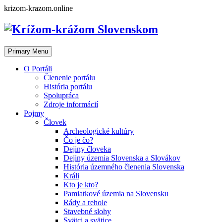
Skip
krizom-krazom.online
to
content
Primary Menu
O Portáli
Členenie portálu
História portálu
Spolupráca
Zdroje informácií
Pojmy
Človek
Archeologické kultúry
Čo je čo?
Dejiny človeka
Dejiny územia Slovenska a Slovákov
História územného členenia Slovenska
Králi
Kto je kto?
Pamiatkové územia na Slovensku
Rády a rehole
Stavebné slohy
Svätci a svätice