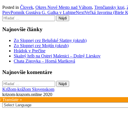
Posted in
Človek
,
Okres Nové Mesto nad Váhom
,
Trenčiansky kraj
,
Post
Prev
Pomník Gustáva G. Galka v Lubine
Next
Veľká Javorina (Biele K
Hľadať:
navigation
Najnovšie články
Zo Slopnej cez Belušské Slatiny (okruh)
Zo Slopnej cez Mojtín (okruh)
Hrádok v Prečíne
Skalný hríb na Ostrej Malenici – Dolný Lieskov
Chata Zigovka – Horná Mariková
Najnovšie komentáre
Hľadať:
Krížom-krážom Slovenskom
krizom-krazom.online 2020
/ Translate »