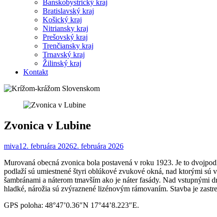
Banskobystrický kraj
Bratislavský kraj
Košický kraj
Nitriansky kraj
Prešovský kraj
Trenčiansky kraj
Trnavský kraj
Žilinský kraj
Kontakt
Zvonica v Lubine
miva1
2. februára 2026
2. februára 2026
Murovaná obecná zvonica bola postavená v roku 1923. Je to dvojpodl
podlaží sú umiestnené štyri oblúkové zvukové okná, nad ktorými sú 
šambránami a náterom tmavším ako je náter fasády. Nad vstupnými 
hladké, nárožia sú zvýraznené lizénovým rámovaním. Stavba je zast
GPS poloha: 48°47’0.36″N 17°44’8.223″E.