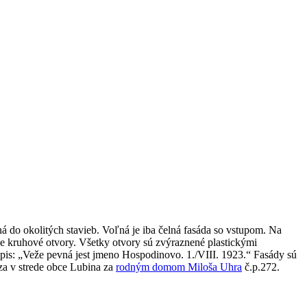
 do okolitých stavieb. Voľná je iba čelná fasáda so vstupom. Na
ie kruhové otvory. Všetky otvory sú zvýraznené plastickými
s: „Veže pevná jest jmeno Hospodinovo. 1./VIII. 1923.“ Fasády sú
za v strede obce Lubina za
rodným domom Miloša Uhra
č.p.272.