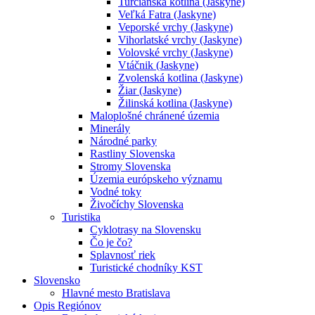
Turčianska kotlina (Jaskyne)
Veľká Fatra (Jaskyne)
Veporské vrchy (Jaskyne)
Vihorlatské vrchy (Jaskyne)
Volovské vrchy (Jaskyne)
Vtáčnik (Jaskyne)
Zvolenská kotlina (Jaskyne)
Žiar (Jaskyne)
Žilinská kotlina (Jaskyne)
Maloplošné chránené územia
Minerály
Národné parky
Rastliny Slovenska
Stromy Slovenska
Územia európskeho významu
Vodné toky
Živočíchy Slovenska
Turistika
Cyklotrasy na Slovensku
Čo je čo?
Splavnosť riek
Turistické chodníky KST
Slovensko
Hlavné mesto Bratislava
Opis Regiónov