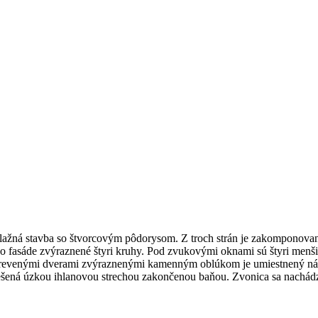
ažná stavba so štvorcovým pôdorysom. Z troch strán je zakomponovaná
vo fasáde zvýraznené štyri kruhy. Pod zvukovými oknami sú štyri menš
drevenými dverami zvýraznenými kamenným oblúkom je umiestnený nápi
rešená úzkou ihlanovou strechou zakončenou baňou. Zvonica sa nachád