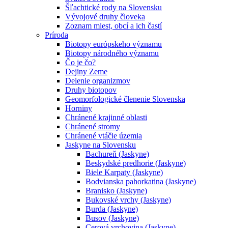
Šľachtické rody na Slovensku
Vývojové druhy človeka
Zoznam miest, obcí a ich častí
Príroda
Biotopy európskeho významu
Biotopy národného významu
Čo je čo?
Dejiny Zeme
Delenie organizmov
Druhy biotopov
Geomorfologické členenie Slovenska
Horniny
Chránené krajinné oblasti
Chránené stromy
Chránené vtáčie územia
Jaskyne na Slovensku
Bachureň (Jaskyne)
Beskydské predhorie (Jaskyne)
Biele Karpaty (Jaskyne)
Bodvianska pahorkatina (Jaskyne)
Branisko (Jaskyne)
Bukovské vrchy (Jaskyne)
Burda (Jaskyne)
Busov (Jaskyne)
Cerová vrchovina (Jaskyne)