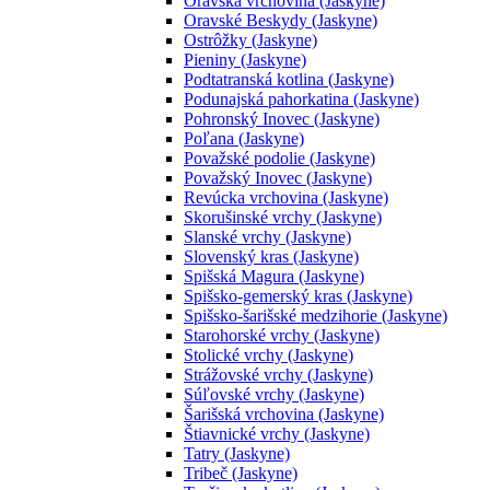
Oravská vrchovina (Jaskyne)
Oravské Beskydy (Jaskyne)
Ostrôžky (Jaskyne)
Pieniny (Jaskyne)
Podtatranská kotlina (Jaskyne)
Podunajská pahorkatina (Jaskyne)
Pohronský Inovec (Jaskyne)
Poľana (Jaskyne)
Považské podolie (Jaskyne)
Považský Inovec (Jaskyne)
Revúcka vrchovina (Jaskyne)
Skorušinské vrchy (Jaskyne)
Slanské vrchy (Jaskyne)
Slovenský kras (Jaskyne)
Spišská Magura (Jaskyne)
Spišsko-gemerský kras (Jaskyne)
Spišsko-šarišské medzihorie (Jaskyne)
Starohorské vrchy (Jaskyne)
Stolické vrchy (Jaskyne)
Strážovské vrchy (Jaskyne)
Súľovské vrchy (Jaskyne)
Šarišská vrchovina (Jaskyne)
Štiavnické vrchy (Jaskyne)
Tatry (Jaskyne)
Tribeč (Jaskyne)