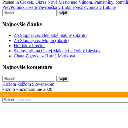
Posted in
Človek
,
Okres Nové Mesto nad Váhom
,
Pamätníky, pomník
Post
Prev
Pomník Josefa Vavrouška v Lubine
Next
Zvonica v Lubine
Hľadať:
navigation
Najnovšie články
Zo Slopnej cez Belušské Slatiny (okruh)
Zo Slopnej cez Mojtín (okruh)
Hrádok v Prečíne
Skalný hríb na Ostrej Malenici – Dolný Lieskov
Chata Zigovka – Horná Mariková
Najnovšie komentáre
Hľadať:
Krížom-krážom Slovenskom
krizom-krazom.online 2020
/ Translate »