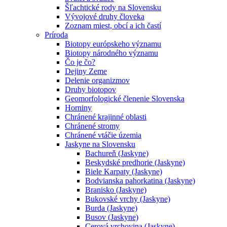
Šľachtické rody na Slovensku
Vývojové druhy človeka
Zoznam miest, obcí a ich častí
Príroda
Biotopy európskeho významu
Biotopy národného významu
Čo je čo?
Dejiny Zeme
Delenie organizmov
Druhy biotopov
Geomorfologické členenie Slovenska
Horniny
Chránené krajinné oblasti
Chránené stromy
Chránené vtáčie územia
Jaskyne na Slovensku
Bachureň (Jaskyne)
Beskydské predhorie (Jaskyne)
Biele Karpaty (Jaskyne)
Bodvianska pahorkatina (Jaskyne)
Branisko (Jaskyne)
Bukovské vrchy (Jaskyne)
Burda (Jaskyne)
Busov (Jaskyne)
Cerová vrchovina (Jaskyne)