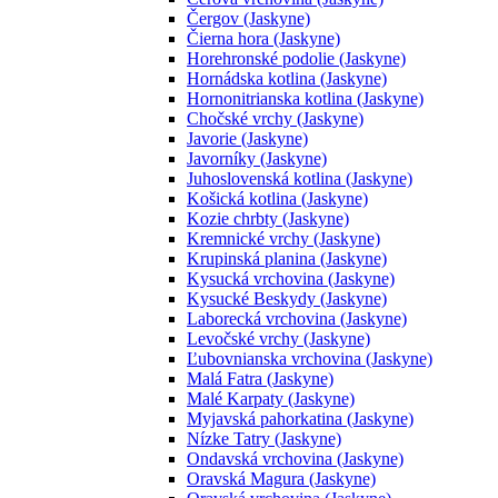
Čergov (Jaskyne)
Čierna hora (Jaskyne)
Horehronské podolie (Jaskyne)
Hornádska kotlina (Jaskyne)
Hornonitrianska kotlina (Jaskyne)
Chočské vrchy (Jaskyne)
Javorie (Jaskyne)
Javorníky (Jaskyne)
Juhoslovenská kotlina (Jaskyne)
Košická kotlina (Jaskyne)
Kozie chrbty (Jaskyne)
Kremnické vrchy (Jaskyne)
Krupinská planina (Jaskyne)
Kysucká vrchovina (Jaskyne)
Kysucké Beskydy (Jaskyne)
Laborecká vrchovina (Jaskyne)
Levočské vrchy (Jaskyne)
Ľubovnianska vrchovina (Jaskyne)
Malá Fatra (Jaskyne)
Malé Karpaty (Jaskyne)
Myjavská pahorkatina (Jaskyne)
Nízke Tatry (Jaskyne)
Ondavská vrchovina (Jaskyne)
Oravská Magura (Jaskyne)