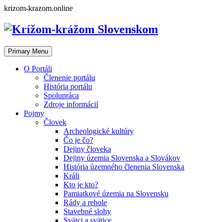
Skip
krizom-krazom.online
to
content
Primary Menu
O Portáli
Členenie portálu
História portálu
Spolupráca
Zdroje informácií
Pojmy
Človek
Archeologické kultúry
Čo je čo?
Dejiny človeka
Dejiny územia Slovenska a Slovákov
História územného členenia Slovenska
Králi
Kto je kto?
Pamiatkové územia na Slovensku
Rády a rehole
Stavebné slohy
Svätci a svätice