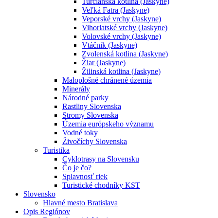
Turčianska kotlina (Jaskyne)
Veľká Fatra (Jaskyne)
Veporské vrchy (Jaskyne)
Vihorlatské vrchy (Jaskyne)
Volovské vrchy (Jaskyne)
Vtáčnik (Jaskyne)
Zvolenská kotlina (Jaskyne)
Žiar (Jaskyne)
Žilinská kotlina (Jaskyne)
Maloplošné chránené územia
Minerály
Národné parky
Rastliny Slovenska
Stromy Slovenska
Územia európskeho významu
Vodné toky
Živočíchy Slovenska
Turistika
Cyklotrasy na Slovensku
Čo je čo?
Splavnosť riek
Turistické chodníky KST
Slovensko
Hlavné mesto Bratislava
Opis Regiónov