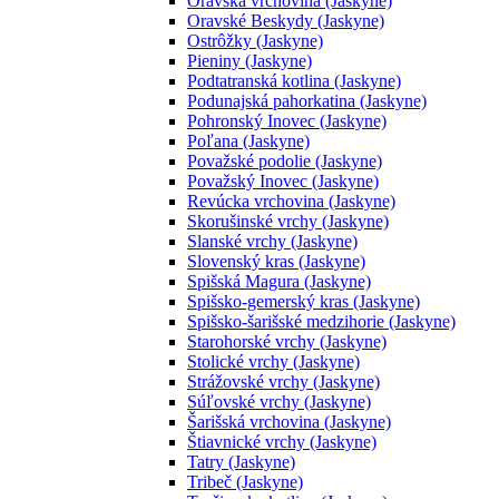
Oravská vrchovina (Jaskyne)
Oravské Beskydy (Jaskyne)
Ostrôžky (Jaskyne)
Pieniny (Jaskyne)
Podtatranská kotlina (Jaskyne)
Podunajská pahorkatina (Jaskyne)
Pohronský Inovec (Jaskyne)
Poľana (Jaskyne)
Považské podolie (Jaskyne)
Považský Inovec (Jaskyne)
Revúcka vrchovina (Jaskyne)
Skorušinské vrchy (Jaskyne)
Slanské vrchy (Jaskyne)
Slovenský kras (Jaskyne)
Spišská Magura (Jaskyne)
Spišsko-gemerský kras (Jaskyne)
Spišsko-šarišské medzihorie (Jaskyne)
Starohorské vrchy (Jaskyne)
Stolické vrchy (Jaskyne)
Strážovské vrchy (Jaskyne)
Súľovské vrchy (Jaskyne)
Šarišská vrchovina (Jaskyne)
Štiavnické vrchy (Jaskyne)
Tatry (Jaskyne)
Tribeč (Jaskyne)