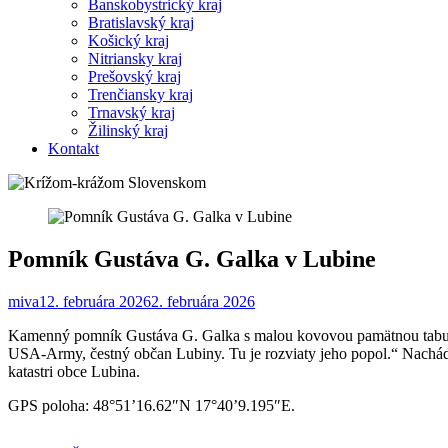
Banskobystrický kraj
Bratislavský kraj
Košický kraj
Nitriansky kraj
Prešovský kraj
Trenčiansky kraj
Trnavský kraj
Žilinský kraj
Kontakt
Pomník Gustáva G. Galka v Lubine
miva1
2. februára 2026
2. februára 2026
Kamenný pomník Gustáva G. Galka s malou kovovou pamätnou tabuľou.
USA-Army, čestný občan Lubiny. Tu je rozviaty jeho popol.“ Nachád
katastri obce Lubina.
GPS poloha: 48°51’16.62″N 17°40’9.195″E.