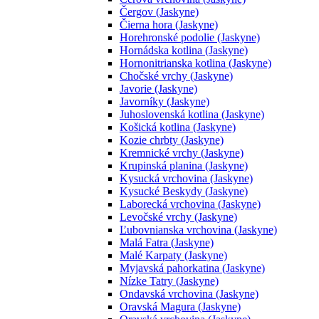
Čergov (Jaskyne)
Čierna hora (Jaskyne)
Horehronské podolie (Jaskyne)
Hornádska kotlina (Jaskyne)
Hornonitrianska kotlina (Jaskyne)
Chočské vrchy (Jaskyne)
Javorie (Jaskyne)
Javorníky (Jaskyne)
Juhoslovenská kotlina (Jaskyne)
Košická kotlina (Jaskyne)
Kozie chrbty (Jaskyne)
Kremnické vrchy (Jaskyne)
Krupinská planina (Jaskyne)
Kysucká vrchovina (Jaskyne)
Kysucké Beskydy (Jaskyne)
Laborecká vrchovina (Jaskyne)
Levočské vrchy (Jaskyne)
Ľubovnianska vrchovina (Jaskyne)
Malá Fatra (Jaskyne)
Malé Karpaty (Jaskyne)
Myjavská pahorkatina (Jaskyne)
Nízke Tatry (Jaskyne)
Ondavská vrchovina (Jaskyne)
Oravská Magura (Jaskyne)