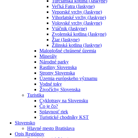
Turčianska kotlina (Jaskyne)
Veľká Fatra (Jaskyne)
Veporské vrchy (Jaskyne)
Vihorlatské vrchy (Jaskyne)
Volovské vrchy (Jaskyne)
Vtáčnik (Jaskyne)
Zvolenská kotlina (Jaskyne)
Žiar (Jaskyne)
Žilinská kotlina (Jaskyne)
Maloplošné chránené územia
Minerály
Národné parky
Rastliny Slovenska
Stromy Slovenska
Územia európskeho významu
Vodné toky
Živočíchy Slovenska
Turistika
Cyklotrasy na Slovensku
Čo je čo?
Splavnosť riek
Turistické chodníky KST
Slovensko
Hlavné mesto Bratislava
Opis Regiónov