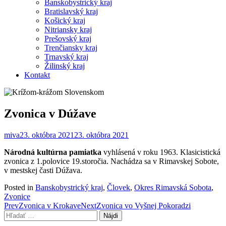
Banskobystrický kraj
Bratislavský kraj
Košický kraj
Nitriansky kraj
Prešovský kraj
Trenčiansky kraj
Trnavský kraj
Žilinský kraj
Kontakt
Zvonica v Dúžave
miva
23. októbra 2021
23. októbra 2021
Národná kultúrna pamiatka
vyhlásená v roku 1963. Klasicistická
zvonica z 1.polovice 19.storočia. Nachádza sa v Rimavskej Sobote,
v mestskej časti Dúžava.
Posted in
Banskobystrický kraj
,
Človek
,
Okres Rimavská Sobota
,
Zvonice
Post
Prev
Zvonica v Krokave
Next
Zvonica vo Vyšnej Pokoradzi
Hľadať:
navigation