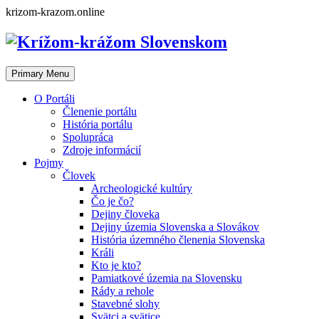
Skip
krizom-krazom.online
to
content
Primary Menu
O Portáli
Členenie portálu
História portálu
Spolupráca
Zdroje informácií
Pojmy
Človek
Archeologické kultúry
Čo je čo?
Dejiny človeka
Dejiny územia Slovenska a Slovákov
História územného členenia Slovenska
Králi
Kto je kto?
Pamiatkové územia na Slovensku
Rády a rehole
Stavebné slohy
Svätci a svätice