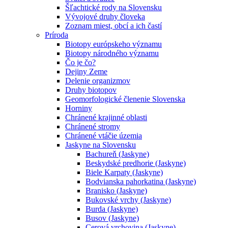
Šľachtické rody na Slovensku
Vývojové druhy človeka
Zoznam miest, obcí a ich častí
Príroda
Biotopy európskeho významu
Biotopy národného významu
Čo je čo?
Dejiny Zeme
Delenie organizmov
Druhy biotopov
Geomorfologické členenie Slovenska
Horniny
Chránené krajinné oblasti
Chránené stromy
Chránené vtáčie územia
Jaskyne na Slovensku
Bachureň (Jaskyne)
Beskydské predhorie (Jaskyne)
Biele Karpaty (Jaskyne)
Bodvianska pahorkatina (Jaskyne)
Branisko (Jaskyne)
Bukovské vrchy (Jaskyne)
Burda (Jaskyne)
Busov (Jaskyne)
Cerová vrchovina (Jaskyne)