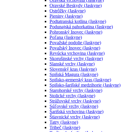
Oravská vrchovina (Jaskyne)
Oravské Beskydy (Jaskyne)
Ostrôžky (Jaskyne)
Pieniny (Jaskyne)
Podtatranská kotlina (Jaskyne)
Podunajská pahorkatina (Jaskyne)
Pohronský Inovec (Jaskyne)
Poľana (Jaskyne)
Považské podolie (Jaskyne)
Považský Inovec (Jaskyne)
Revúcka vrchovina (Jaskyne)
Skorušinské vrchy (Jaskyne)
Slanské vrchy (Jaskyne)
Slovenský kras (Jaskyne)
Spišská Magura (Jaskyne)
Spišsko-gemerský kras (Jaskyne)
Spišsko-šarišské medzihorie (Jaskyne)
Starohorské vrchy (Jaskyne)
Stolické vrchy (Jaskyne)
Strážovské vrchy (Jaskyne)
Súľovské vrchy (Jaskyne)
Šarišská vrchovina (Jaskyne)
Štiavnické vrchy (Jaskyne)
Tatry (Jaskyne)
Tribeč (Jaskyne)