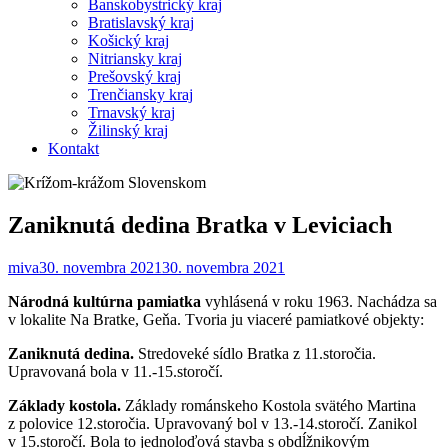
Banskobystrický kraj
Bratislavský kraj
Košický kraj
Nitriansky kraj
Prešovský kraj
Trenčiansky kraj
Trnavský kraj
Žilinský kraj
Kontakt
Zaniknutá dedina Bratka v Leviciach
miva
30. novembra 2021
30. novembra 2021
Národná kultúrna pamiatka
vyhlásená v roku 1963. Nachádza sa
v lokalite Na Bratke, Geňa. Tvoria ju viaceré pamiatkové objekty:
Zaniknutá dedina.
Stredoveké sídlo Bratka z 11.storočia.
Upravovaná bola v 11.-15.storočí.
Základy kostola.
Základy románskeho Kostola svätého Martina
z polovice 12.storočia. Upravovaný bol v 13.-14.storočí. Zanikol
v 15.storočí. Bola to jednoloďová stavba s obdĺžnikovým