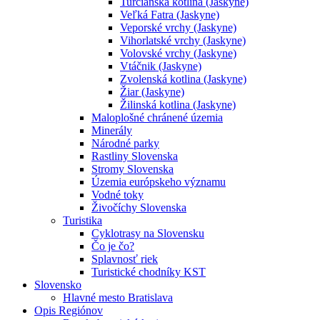
Turčianska kotlina (Jaskyne)
Veľká Fatra (Jaskyne)
Veporské vrchy (Jaskyne)
Vihorlatské vrchy (Jaskyne)
Volovské vrchy (Jaskyne)
Vtáčnik (Jaskyne)
Zvolenská kotlina (Jaskyne)
Žiar (Jaskyne)
Žilinská kotlina (Jaskyne)
Maloplošné chránené územia
Minerály
Národné parky
Rastliny Slovenska
Stromy Slovenska
Územia európskeho významu
Vodné toky
Živočíchy Slovenska
Turistika
Cyklotrasy na Slovensku
Čo je čo?
Splavnosť riek
Turistické chodníky KST
Slovensko
Hlavné mesto Bratislava
Opis Regiónov