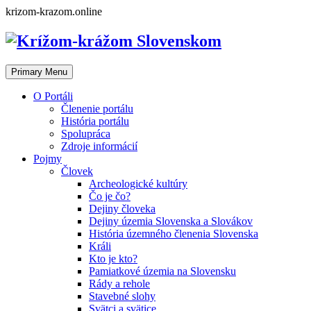
Skip
krizom-krazom.online
to
content
Primary Menu
O Portáli
Členenie portálu
História portálu
Spolupráca
Zdroje informácií
Pojmy
Človek
Archeologické kultúry
Čo je čo?
Dejiny človeka
Dejiny územia Slovenska a Slovákov
História územného členenia Slovenska
Králi
Kto je kto?
Pamiatkové územia na Slovensku
Rády a rehole
Stavebné slohy
Svätci a svätice