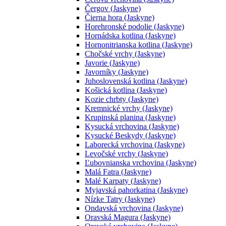
Čergov (Jaskyne)
Čierna hora (Jaskyne)
Horehronské podolie (Jaskyne)
Hornádska kotlina (Jaskyne)
Hornonitrianska kotlina (Jaskyne)
Chočské vrchy (Jaskyne)
Javorie (Jaskyne)
Javorníky (Jaskyne)
Juhoslovenská kotlina (Jaskyne)
Košická kotlina (Jaskyne)
Kozie chrbty (Jaskyne)
Kremnické vrchy (Jaskyne)
Krupinská planina (Jaskyne)
Kysucká vrchovina (Jaskyne)
Kysucké Beskydy (Jaskyne)
Laborecká vrchovina (Jaskyne)
Levočské vrchy (Jaskyne)
Ľubovnianska vrchovina (Jaskyne)
Malá Fatra (Jaskyne)
Malé Karpaty (Jaskyne)
Myjavská pahorkatina (Jaskyne)
Nízke Tatry (Jaskyne)
Ondavská vrchovina (Jaskyne)
Oravská Magura (Jaskyne)