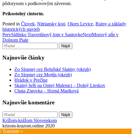
pôdorysom s podkovovým záverom.
Príkostolný cintorín.
Posted in
Človek
,
Nitriansky kraj
,
Okres Levice
,
Ruiny a základy
historických stavieb
Post
Prev
Sídlisko Travertínový lom v Santovke
Next
Morový stĺp v
Dolnom Piale
navigation
Hľadať:
Najnovšie články
Zo Slopnej cez Belušské Slatiny (okruh)
Zo Slopnej cez Mojtín (okruh)
Hrádok v Prečíne
Skalný hríb na Ostrej Malenici – Dolný Lieskov
Chata Zigovka – Horná Mariková
Najnovšie komentáre
Hľadať:
Krížom-krážom Slovenskom
krizom-krazom.online 2020
/ Translate »