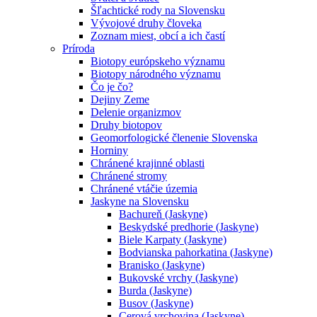
Šľachtické rody na Slovensku
Vývojové druhy človeka
Zoznam miest, obcí a ich častí
Príroda
Biotopy európskeho významu
Biotopy národného významu
Čo je čo?
Dejiny Zeme
Delenie organizmov
Druhy biotopov
Geomorfologické členenie Slovenska
Horniny
Chránené krajinné oblasti
Chránené stromy
Chránené vtáčie územia
Jaskyne na Slovensku
Bachureň (Jaskyne)
Beskydské predhorie (Jaskyne)
Biele Karpaty (Jaskyne)
Bodvianska pahorkatina (Jaskyne)
Branisko (Jaskyne)
Bukovské vrchy (Jaskyne)
Burda (Jaskyne)
Busov (Jaskyne)
Cerová vrchovina (Jaskyne)