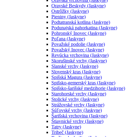
Oravská vrchovina (Jaskyne)
Oravské Beskydy (Jaskyne)
Ostrôžky (Jaskyne)
Pieniny (Jaskyne)
Podtatranská kotlina (Jaskyne)
Podunajská pahorkatina (Jaskyne)
Pohronský Inovec (Jaskyne)
Poľana (Jaskyne)
Považské podolie (Jaskyne)
Považský Inovec (Jaskyne)
Revúcka vrchovina (Jaskyne)
Skorušinské vrchy (Jaskyne)
Slanské vrchy (Jaskyne)
Slovenský kras (Jaskyne)
Spišská Magura (Jaskyne)
Spišsko-gemerský kras (Jaskyne)
Spišsko-šarišské medzihorie (Jaskyne)
Starohorské vrchy (Jaskyne)
Stolické vrchy (Jaskyne)
Strážovské vrchy (Jaskyne)
Súľovské vrchy (Jaskyne)
Šarišská vrchovina (Jaskyne)
Štiavnické vrchy (Jaskyne)
Tatry (Jaskyne)
Tribeč (Jaskyne)