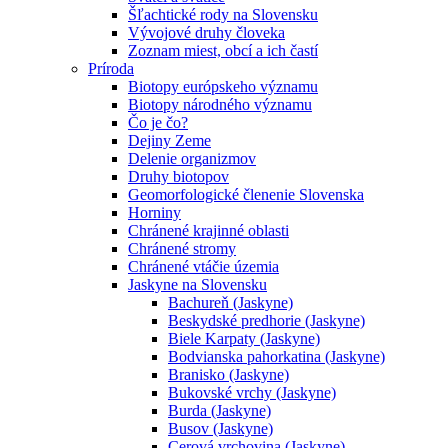
Šľachtické rody na Slovensku
Vývojové druhy človeka
Zoznam miest, obcí a ich častí
Príroda
Biotopy európskeho významu
Biotopy národného významu
Čo je čo?
Dejiny Zeme
Delenie organizmov
Druhy biotopov
Geomorfologické členenie Slovenska
Horniny
Chránené krajinné oblasti
Chránené stromy
Chránené vtáčie územia
Jaskyne na Slovensku
Bachureň (Jaskyne)
Beskydské predhorie (Jaskyne)
Biele Karpaty (Jaskyne)
Bodvianska pahorkatina (Jaskyne)
Branisko (Jaskyne)
Bukovské vrchy (Jaskyne)
Burda (Jaskyne)
Busov (Jaskyne)
Cerová vrchovina (Jaskyne)