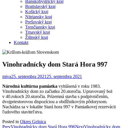
Banskobystrický kraj
Bratislavský kraj
Košický kraj
Nitriansky kraj
Prešovský kraj
Trenčiansky kraj
Trnavský kraj
Žilinský kraj
Kontakt
Vinohradnícky dom Stará Hora 997
miva
25. septembra 2021
25. septembra 2021
Národná kultúrna pamiatka
vyhlásená v roku 1983.
Vinohradnícky dom zo začiatku 20.storočia. Upravovaný bol
v 40.rokoch 20.storočia. Prízemná stavba s podpivničením,
dvojpriestorovou dispozíciou a obdĺžnikovým pôdorysom.
Nachádza sa v lokalite Stará hora 997 v Pamiatkovej rezervácii
ľudového staviteľstva.
Posted in
Okres Gelnica
Post
Prev
Vinohradnícky dom Stará Hora 996
Next
Vinohradnícky dom