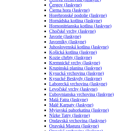
Čergov (Jaskyne)
Čierna hora (Jaskyne)
Horehronské podolie (Jaskyne)
Hornádska kotlina (Jaskyne)
Hornonitrianska kotlina (Jaskyne)
Chočské vrchy (Jaskyne)
Javorie (Jaskyne)
Javorníky (Jaskyne)
Juhoslovenská kotlina (Jaskyne)
Košická kotlina (Jaskyne)
Kozie chrbty (Jaskyne)
Kremnické vrchy (Jaskyne)
Krupinská planina (Jaskyne)
Kysucká vrchovina (Jaskyne)
Kysucké Beskydy (Jaskyne)
Laborecká vrchovina (Jaskyne)
Levočské vrchy (Jaskyne)
Ľubovnianska vrchovina (Jaskyne)
Malá Fatra (Jaskyne)
Malé Karpaty (Jaskyne)
Myjavská pahorkatina (Jaskyne)
Nízke Tatry (Jaskyne)
Ondavská vrchovina (Jaskyne)
Oravská Magura (Jaskyne)