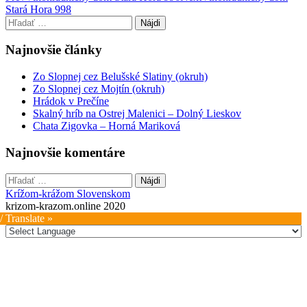
Stará Hora 998
navigation
Hľadať:
Najnovšie články
Zo Slopnej cez Belušské Slatiny (okruh)
Zo Slopnej cez Mojtín (okruh)
Hrádok v Prečíne
Skalný hríb na Ostrej Malenici – Dolný Lieskov
Chata Zigovka – Horná Mariková
Najnovšie komentáre
Hľadať:
Krížom-krážom Slovenskom
krizom-krazom.online 2020
/ Translate »