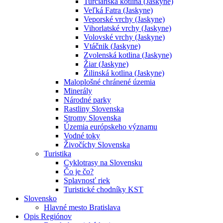
Turčianska kotlina (Jaskyne)
Veľká Fatra (Jaskyne)
Veporské vrchy (Jaskyne)
Vihorlatské vrchy (Jaskyne)
Volovské vrchy (Jaskyne)
Vtáčnik (Jaskyne)
Zvolenská kotlina (Jaskyne)
Žiar (Jaskyne)
Žilinská kotlina (Jaskyne)
Maloplošné chránené územia
Minerály
Národné parky
Rastliny Slovenska
Stromy Slovenska
Územia európskeho významu
Vodné toky
Živočíchy Slovenska
Turistika
Cyklotrasy na Slovensku
Čo je čo?
Splavnosť riek
Turistické chodníky KST
Slovensko
Hlavné mesto Bratislava
Opis Regiónov