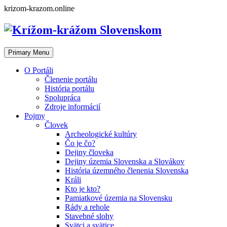
Skip
krizom-krazom.online
to
content
Primary Menu
O Portáli
Členenie portálu
História portálu
Spolupráca
Zdroje informácií
Pojmy
Človek
Archeologické kultúry
Čo je čo?
Dejiny človeka
Dejiny územia Slovenska a Slovákov
História územného členenia Slovenska
Králi
Kto je kto?
Pamiatkové územia na Slovensku
Rády a rehole
Stavebné slohy
Svätci a svätice