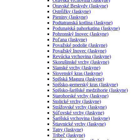
Oravská vrchovina (Jaskyne)
Oravské Beskydy (Jaskyne)
Ostrôžky (Jaskyne)
Pieniny (Jaskyne)
Podtatranská kotlina (Jaskyne)
Podunajská pahorkatina (Jaskyne)
Pohronský Inovec (Jaskyne)
Poľana (Jaskyne)
Považské podolie (Jaskyne)
Považský Inovec (Jaskyne)
Revúcka vrchovina (Jaskyne)
Skorušinské vrchy (Jaskyne)
Slanské vrchy (Jaskyne)
Slovenský kras (Jaskyne)
Spišská Magura (Jaskyne)
Spišsko-gemerský kras (Jaskyne)
Spišsko-šarišské medzihorie (Jaskyne)
Starohorské vrchy (Jaskyne)
Stolické vrchy (Jaskyne)
Strážovské vrchy (Jaskyne)
Súľovské vrchy (Jaskyne)
Šarišská vrchovina (Jaskyne)
Štiavnické vrchy (Jaskyne)
Tatry (Jaskyne)
Tribeč (Jaskyne)