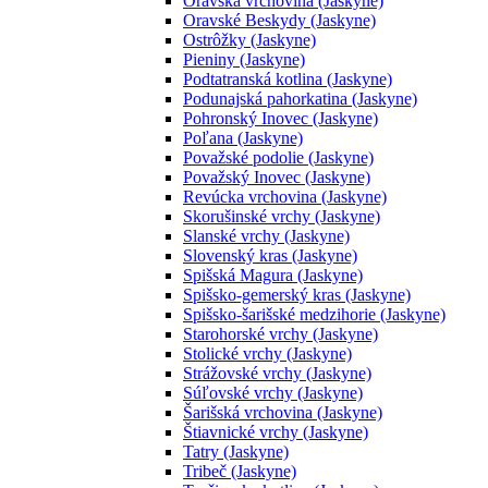
Oravská vrchovina (Jaskyne)
Oravské Beskydy (Jaskyne)
Ostrôžky (Jaskyne)
Pieniny (Jaskyne)
Podtatranská kotlina (Jaskyne)
Podunajská pahorkatina (Jaskyne)
Pohronský Inovec (Jaskyne)
Poľana (Jaskyne)
Považské podolie (Jaskyne)
Považský Inovec (Jaskyne)
Revúcka vrchovina (Jaskyne)
Skorušinské vrchy (Jaskyne)
Slanské vrchy (Jaskyne)
Slovenský kras (Jaskyne)
Spišská Magura (Jaskyne)
Spišsko-gemerský kras (Jaskyne)
Spišsko-šarišské medzihorie (Jaskyne)
Starohorské vrchy (Jaskyne)
Stolické vrchy (Jaskyne)
Strážovské vrchy (Jaskyne)
Súľovské vrchy (Jaskyne)
Šarišská vrchovina (Jaskyne)
Štiavnické vrchy (Jaskyne)
Tatry (Jaskyne)
Tribeč (Jaskyne)