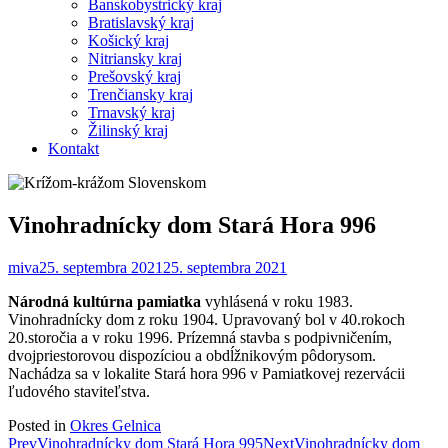
Banskobystrický kraj
Bratislavský kraj
Košický kraj
Nitriansky kraj
Prešovský kraj
Trenčiansky kraj
Trnavský kraj
Žilinský kraj
Kontakt
Vinohradnícky dom Stará Hora 996
miva
25. septembra 2021
25. septembra 2021
Národná kultúrna pamiatka
vyhlásená v roku 1983.
Vinohradnícky dom z roku 1904. Upravovaný bol v 40.rokoch
20.storočia a v roku 1996. Prízemná stavba s podpivničením,
dvojpriestorovou dispozíciou a obdĺžnikovým pôdorysom.
Nachádza sa v lokalite Stará hora 996 v Pamiatkovej rezervácii
ľudového staviteľstva.
Posted in
Okres Gelnica
Post
Prev
Vinohradnícky dom Stará Hora 995
Next
Vinohradnícky dom