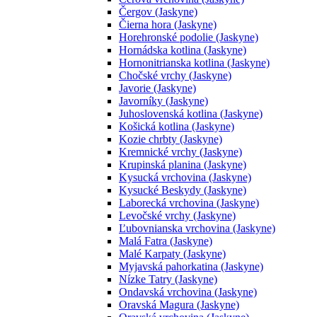
Čergov (Jaskyne)
Čierna hora (Jaskyne)
Horehronské podolie (Jaskyne)
Hornádska kotlina (Jaskyne)
Hornonitrianska kotlina (Jaskyne)
Chočské vrchy (Jaskyne)
Javorie (Jaskyne)
Javorníky (Jaskyne)
Juhoslovenská kotlina (Jaskyne)
Košická kotlina (Jaskyne)
Kozie chrbty (Jaskyne)
Kremnické vrchy (Jaskyne)
Krupinská planina (Jaskyne)
Kysucká vrchovina (Jaskyne)
Kysucké Beskydy (Jaskyne)
Laborecká vrchovina (Jaskyne)
Levočské vrchy (Jaskyne)
Ľubovnianska vrchovina (Jaskyne)
Malá Fatra (Jaskyne)
Malé Karpaty (Jaskyne)
Myjavská pahorkatina (Jaskyne)
Nízke Tatry (Jaskyne)
Ondavská vrchovina (Jaskyne)
Oravská Magura (Jaskyne)