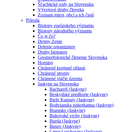
Šľachtické rody na Slovensku
Vývojové druhy človeka
Zoznam miest, obcí a ich častí
Príroda
Biotopy európskeho významu
Biotopy národného významu
Čo je čo?
Dejiny Zeme
Delenie organizmov
Druhy biotopov
Geomorfologické členenie Slovenska
Horniny
Chránené krajinné oblasti
Chránené stromy
Chránené vtáčie územia
Jaskyne na Slovensku
Bachureň (Jaskyne)
Beskydské predhorie (Jaskyne)
Biele Karpaty (Jaskyne)
Bodvianska pahorkatina (Jaskyne)
Branisko (Jaskyne)
Bukovské vrchy (Jaskyne)
Burda (Jaskyne)
Busov (Jaskyne)
Cerová vrchovina (Jaskyne)