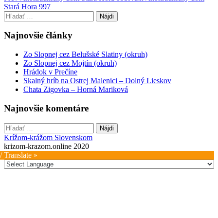
Stará Hora 997
navigation
Hľadať:
Najnovšie články
Zo Slopnej cez Belušské Slatiny (okruh)
Zo Slopnej cez Mojtín (okruh)
Hrádok v Prečíne
Skalný hríb na Ostrej Malenici – Dolný Lieskov
Chata Zigovka – Horná Mariková
Najnovšie komentáre
Hľadať:
Krížom-krážom Slovenskom
krizom-krazom.online 2020
/ Translate »