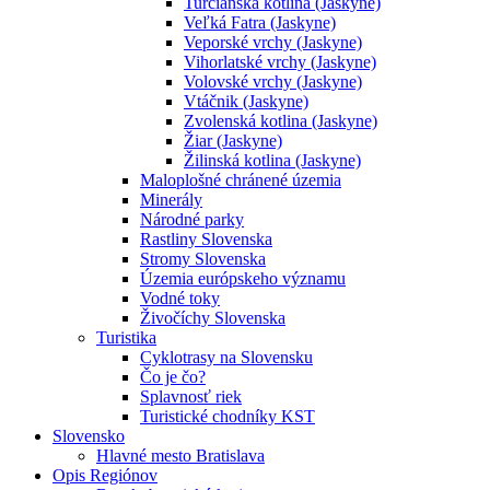
Turčianska kotlina (Jaskyne)
Veľká Fatra (Jaskyne)
Veporské vrchy (Jaskyne)
Vihorlatské vrchy (Jaskyne)
Volovské vrchy (Jaskyne)
Vtáčnik (Jaskyne)
Zvolenská kotlina (Jaskyne)
Žiar (Jaskyne)
Žilinská kotlina (Jaskyne)
Maloplošné chránené územia
Minerály
Národné parky
Rastliny Slovenska
Stromy Slovenska
Územia európskeho významu
Vodné toky
Živočíchy Slovenska
Turistika
Cyklotrasy na Slovensku
Čo je čo?
Splavnosť riek
Turistické chodníky KST
Slovensko
Hlavné mesto Bratislava
Opis Regiónov