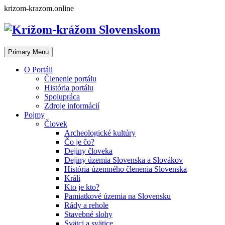
Skip
krizom-krazom.online
to
content
Primary Menu
O Portáli
Členenie portálu
História portálu
Spolupráca
Zdroje informácií
Pojmy
Človek
Archeologické kultúry
Čo je čo?
Dejiny človeka
Dejiny územia Slovenska a Slovákov
História územného členenia Slovenska
Králi
Kto je kto?
Pamiatkové územia na Slovensku
Rády a rehole
Stavebné slohy
Svätci a svätice