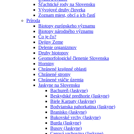
Šľachtické rody na Slovensku
Vývojové druhy človeka
Zoznam miest, obcí a ich častí
Príroda
Biotopy európskeho významu
Biotopy národného významu
Čo je čo?
Dejiny Zeme
Delenie organizmov
Druhy biotopov
Geomorfologické členenie Slovenska
Horniny
Chránené krajinné oblasti
Chránené stromy
Chránené vtáčie územia
Jaskyne na Slovensku
Bachureň (Jaskyne)
Beskydské predhorie (Jaskyne)
Biele Karpaty (Jaskyne)
Bodvianska pahorkatina (Jaskyne)
Branisko (Jaskyne)
Bukovské vrchy (Jaskyne)
Burda (Jaskyne)
Busov (Jaskyne)
Cerová vrchovina (Jaskyne)