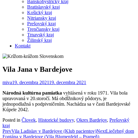
Banskobystrický kraj
Bratislavský kraj
Košický kraj
Nitriansky kraj
Prešovský kraj
Trenčiansky kraj
Trnavský kraj
Žilinský kraj
Kontakt
Vila Jana v Bardejove
miva
19. decembra 2021
19. decembra 2021
Národná kultúrna pamiatka
vyhlásená v roku 1971. Vila bola
upravovaná v 20.storočí. Má obdĺžnikový pôdorys, je
jednopodlažná s podpivničením. Nachádza sa v časti Bardejovské
Kúpele 2042.
Posted in
Človek
,
Historické budovy
,
Okres Bardejov
,
Prešovský
kraj
Post
Prev
Vila Ladislav v Bardejove (Klub pacientov)
Next
Liečebný dom
Fontána v Bardejove (Vila Blumenfeld – Prameň)