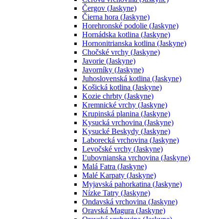
Čergov (Jaskyne)
Čierna hora (Jaskyne)
Horehronské podolie (Jaskyne)
Hornádska kotlina (Jaskyne)
Hornonitrianska kotlina (Jaskyne)
Chočské vrchy (Jaskyne)
Javorie (Jaskyne)
Javorníky (Jaskyne)
Juhoslovenská kotlina (Jaskyne)
Košická kotlina (Jaskyne)
Kozie chrbty (Jaskyne)
Kremnické vrchy (Jaskyne)
Krupinská planina (Jaskyne)
Kysucká vrchovina (Jaskyne)
Kysucké Beskydy (Jaskyne)
Laborecká vrchovina (Jaskyne)
Levočské vrchy (Jaskyne)
Ľubovnianska vrchovina (Jaskyne)
Malá Fatra (Jaskyne)
Malé Karpaty (Jaskyne)
Myjavská pahorkatina (Jaskyne)
Nízke Tatry (Jaskyne)
Ondavská vrchovina (Jaskyne)
Oravská Magura (Jaskyne)