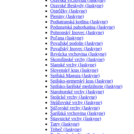
Oravská vrchovina (Jaskyne)
Oravské Beskydy (Jaskyne)
Ostrôžky (Jaskyne)
Pieniny (Jaskyne)
Podtatranská kotlina (Jaskyne)
Podunajská pahorkatina (Jaskyne)
Pohronský Inovec (Jaskyne)
Poľana (Jaskyne)
Považské podolie (Jaskyne)
Považský Inovec (Jaskyne)
Revúcka vrchovina (Jaskyne)
Skorušinské vrchy (Jaskyne)
Slanské vrchy (Jaskyne)
Slovenský kras (Jaskyne)
Spišská Magura (Jaskyne)
Spišsko-gemerský kras (Jaskyne)
Spišsko-šarišské medzihorie (Jaskyne)
Starohorské vrchy (Jaskyne)
Stolické vrchy (Jaskyne)
Strážovské vrchy (Jaskyne)
Súľovské vrchy (Jaskyne)
Šarišská vrchovina (Jaskyne)
Štiavnické vrchy (Jaskyne)
Tatry (Jaskyne)
Tribeč (Jaskyne)