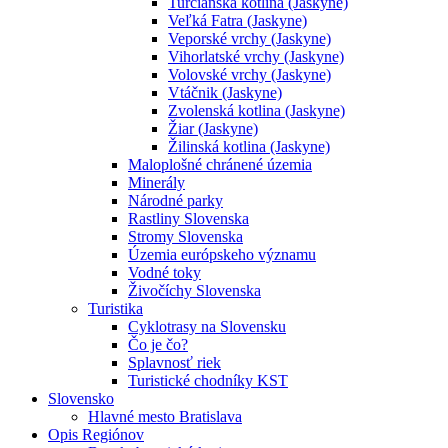
Turčianska kotlina (Jaskyne)
Veľká Fatra (Jaskyne)
Veporské vrchy (Jaskyne)
Vihorlatské vrchy (Jaskyne)
Volovské vrchy (Jaskyne)
Vtáčnik (Jaskyne)
Zvolenská kotlina (Jaskyne)
Žiar (Jaskyne)
Žilinská kotlina (Jaskyne)
Maloplošné chránené územia
Minerály
Národné parky
Rastliny Slovenska
Stromy Slovenska
Územia európskeho významu
Vodné toky
Živočíchy Slovenska
Turistika
Cyklotrasy na Slovensku
Čo je čo?
Splavnosť riek
Turistické chodníky KST
Slovensko
Hlavné mesto Bratislava
Opis Regiónov