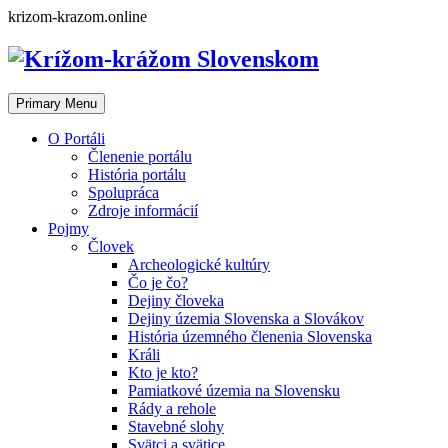
Skip
krizom-krazom.online
to
content
Primary Menu
O Portáli
Členenie portálu
História portálu
Spolupráca
Zdroje informácií
Pojmy
Človek
Archeologické kultúry
Čo je čo?
Dejiny človeka
Dejiny územia Slovenska a Slovákov
História územného členenia Slovenska
Králi
Kto je kto?
Pamiatkové územia na Slovensku
Rády a rehole
Stavebné slohy
Svätci a svätice