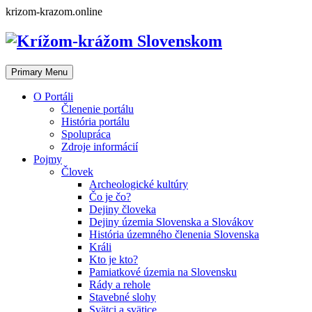
Skip
krizom-krazom.online
to
content
Primary Menu
O Portáli
Členenie portálu
História portálu
Spolupráca
Zdroje informácií
Pojmy
Človek
Archeologické kultúry
Čo je čo?
Dejiny človeka
Dejiny územia Slovenska a Slovákov
História územného členenia Slovenska
Králi
Kto je kto?
Pamiatkové územia na Slovensku
Rády a rehole
Stavebné slohy
Svätci a svätice