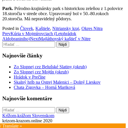
Park.
Prírodno-krajinársky park s historickou zeleňou z 1.polovice
18.storočia v strede obce. Upravovaný bol v 50.-80.rokoch
20.storočia. Má nepravidelný pôdorys.
Posted in
Človek
,
Kaštiele
,
Nitriansky kraj
,
Okres Nitra
Post
Prev
Kúria v Mojmírovciach (Letohrádok
Aldobraniniho)
Next
Majláthovský kaštieľ v Nitre
navigation
Hľadať:
Najnovšie články
Zo Slopnej cez Belušské Slatiny (okruh)
Zo Slopnej cez Mojtín (okruh)
Hrádok v Prečíne
Skalný hríb na Ostrej Malenici – Dolný Lieskov
Chata Zigovka – Horná Mariková
Najnovšie komentáre
Hľadať:
Krížom-krážom Slovenskom
krizom-krazom.online 2020
/ Translate »