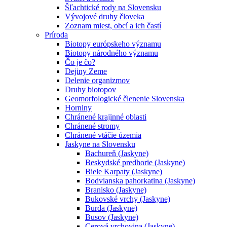
Šľachtické rody na Slovensku
Vývojové druhy človeka
Zoznam miest, obcí a ich častí
Príroda
Biotopy európskeho významu
Biotopy národného významu
Čo je čo?
Dejiny Zeme
Delenie organizmov
Druhy biotopov
Geomorfologické členenie Slovenska
Horniny
Chránené krajinné oblasti
Chránené stromy
Chránené vtáčie územia
Jaskyne na Slovensku
Bachureň (Jaskyne)
Beskydské predhorie (Jaskyne)
Biele Karpaty (Jaskyne)
Bodvianska pahorkatina (Jaskyne)
Branisko (Jaskyne)
Bukovské vrchy (Jaskyne)
Burda (Jaskyne)
Busov (Jaskyne)
Cerová vrchovina (Jaskyne)