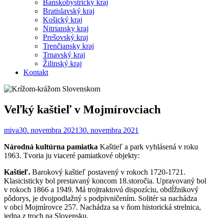
Banskobystrický kraj
Bratislavský kraj
Košický kraj
Nitriansky kraj
Prešovský kraj
Trenčiansky kraj
Trnavský kraj
Žilinský kraj
Kontakt
Veľký kaštieľ v Mojmírovciach
miva
30. novembra 2021
30. novembra 2021
Národná kultúrna pamiatka
Kaštieľ a park vyhlásená v roku
1963. Tvoria ju viaceré pamiatkové objekty:
Kaštieľ.
Barokový kaštieľ postavený v rokoch 1720-1721.
Klasicisticky bol prestavaný koncom 18.storočia. Upravovaný bol
v rokoch 1866 a 1949. Má trojtraktovú dispozíciu, obdĺžnikový
pôdorys, je dvojpodlažný s podpivničením. Solitér sa nachádza
v obci Mojmírovce 257. Nachádza sa v ňom historická strelnica,
jedna z troch na Slovensku.