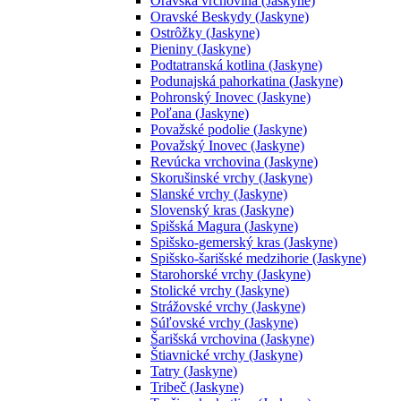
Oravská vrchovina (Jaskyne)
Oravské Beskydy (Jaskyne)
Ostrôžky (Jaskyne)
Pieniny (Jaskyne)
Podtatranská kotlina (Jaskyne)
Podunajská pahorkatina (Jaskyne)
Pohronský Inovec (Jaskyne)
Poľana (Jaskyne)
Považské podolie (Jaskyne)
Považský Inovec (Jaskyne)
Revúcka vrchovina (Jaskyne)
Skorušinské vrchy (Jaskyne)
Slanské vrchy (Jaskyne)
Slovenský kras (Jaskyne)
Spišská Magura (Jaskyne)
Spišsko-gemerský kras (Jaskyne)
Spišsko-šarišské medzihorie (Jaskyne)
Starohorské vrchy (Jaskyne)
Stolické vrchy (Jaskyne)
Strážovské vrchy (Jaskyne)
Súľovské vrchy (Jaskyne)
Šarišská vrchovina (Jaskyne)
Štiavnické vrchy (Jaskyne)
Tatry (Jaskyne)
Tribeč (Jaskyne)