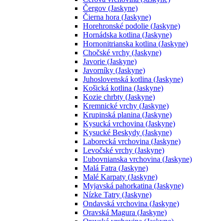
Čergov (Jaskyne)
Čierna hora (Jaskyne)
Horehronské podolie (Jaskyne)
Hornádska kotlina (Jaskyne)
Hornonitrianska kotlina (Jaskyne)
Chočské vrchy (Jaskyne)
Javorie (Jaskyne)
Javorníky (Jaskyne)
Juhoslovenská kotlina (Jaskyne)
Košická kotlina (Jaskyne)
Kozie chrbty (Jaskyne)
Kremnické vrchy (Jaskyne)
Krupinská planina (Jaskyne)
Kysucká vrchovina (Jaskyne)
Kysucké Beskydy (Jaskyne)
Laborecká vrchovina (Jaskyne)
Levočské vrchy (Jaskyne)
Ľubovnianska vrchovina (Jaskyne)
Malá Fatra (Jaskyne)
Malé Karpaty (Jaskyne)
Myjavská pahorkatina (Jaskyne)
Nízke Tatry (Jaskyne)
Ondavská vrchovina (Jaskyne)
Oravská Magura (Jaskyne)