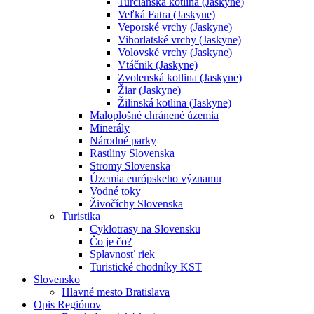
Turčianska kotlina (Jaskyne)
Veľká Fatra (Jaskyne)
Veporské vrchy (Jaskyne)
Vihorlatské vrchy (Jaskyne)
Volovské vrchy (Jaskyne)
Vtáčnik (Jaskyne)
Zvolenská kotlina (Jaskyne)
Žiar (Jaskyne)
Žilinská kotlina (Jaskyne)
Maloplošné chránené územia
Minerály
Národné parky
Rastliny Slovenska
Stromy Slovenska
Územia európskeho významu
Vodné toky
Živočíchy Slovenska
Turistika
Cyklotrasy na Slovensku
Čo je čo?
Splavnosť riek
Turistické chodníky KST
Slovensko
Hlavné mesto Bratislava
Opis Regiónov