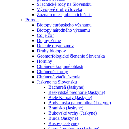
Šľachtické rody na Slovensku
Vývojové druhy človeka
Zoznam miest, obcí a ich častí
Príroda
Biotopy európskeho významu
Biotopy národného významu
Čo je čo?
Dejiny Zeme
Delenie organizmov
Druhy biotopov
Geomorfologické členenie Slovenska
Horniny
Chránené krajinné oblasti
Chránené stromy
Chránené vtáčie územia
Jaskyne na Slovensku
Bachureň (Jaskyne)
Beskydské predhorie (Jaskyne)
Biele Karpaty (Jaskyne)
Bodvianska pahorkatina (Jaskyne)
Branisko (Jaskyne)
Bukovské vrchy (Jaskyne)
Burda (Jaskyne)
Busov (Jaskyne)
Cerová vrchovina (Jaskyne)