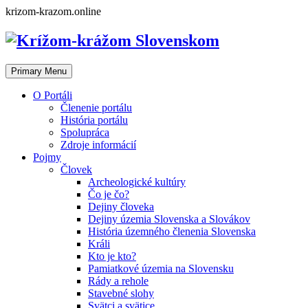
Skip
krizom-krazom.online
to
content
Primary Menu
O Portáli
Členenie portálu
História portálu
Spolupráca
Zdroje informácií
Pojmy
Človek
Archeologické kultúry
Čo je čo?
Dejiny človeka
Dejiny územia Slovenska a Slovákov
História územného členenia Slovenska
Králi
Kto je kto?
Pamiatkové územia na Slovensku
Rády a rehole
Stavebné slohy
Svätci a svätice