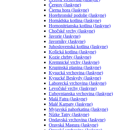
Čergov (Jaskyne)
Čierna hora (Jaskyne)
Horehronské podolie (Jaskyne)
Hornádska kotlina (Jaskyne)
Hornonitrianska kotlina (Jaskyne)
Chočské vrchy (Jaskyne)
Javorie (Jaskyne)
Javorníky (Jaskyne)
Juhoslovenská kotlina (Jaskyne)
Košická kotlina (Jaskyne)
Kozie chrbty (Jaskyne)
Kremnické vrchy (Jaskyne)
Krupinská planina (Jaskyne)
Kysucká vrchovina (Jaskyne)
Kysucké Beskydy (Jaskyne)
Laborecká vrchovina (Jaskyne)
Levočské vrchy (Jaskyne)
Ľubovnianska vrchovina (Jaskyne)
Malá Fatra (Jaskyne)
Malé Karpaty (Jaskyne)
Myjavská pahorkatina (Jaskyne)
Nízke Tatry (Jaskyne)
Ondavská vrchovina (Jaskyne)
Oravská Magura (Jaskyne)