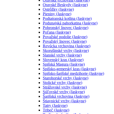
Oravská vrchovina (Jaskyne)
Oravské Beskydy (Jaskyne)
Ostrôžky (Jaskyne)
Pieniny (Jaskyne)
Podtatranská kotlina (Jaskyne)
Podunajská pahorkatina (Jaskyne)
Pohronský Inovec (Jaskyne)
Poľana (Jaskyne)
Považské podolie (Jaskyne)
Považský Inovec (Jaskyne)
Revúcka vrchovina (Jaskyne)
Skorušinské vrchy (Jaskyne)
Slanské vrchy (Jaskyne)
Slovenský kras (Jaskyne)
Spišská Magura (Jaskyne)
Spišsko-gemerský kras (Jaskyne)
Spišsko-šarišské medzihorie (Jaskyne)
Starohorské vrchy (Jaskyne)
Stolické vrchy (Jaskyne)
Strážovské vrchy (Jaskyne)
Súľovské vrchy (Jaskyne)
Šarišská vrchovina (Jaskyne)
Štiavnické vrchy (Jaskyne)
Tatry (Jaskyne)
Tribeč (Jaskyne)