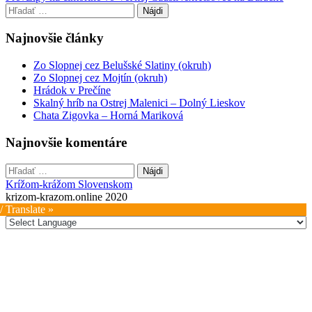
Hľadať:
navigation
Najnovšie články
Zo Slopnej cez Belušské Slatiny (okruh)
Zo Slopnej cez Mojtín (okruh)
Hrádok v Prečíne
Skalný hríb na Ostrej Malenici – Dolný Lieskov
Chata Zigovka – Horná Mariková
Najnovšie komentáre
Hľadať:
Krížom-krážom Slovenskom
krizom-krazom.online 2020
/ Translate »