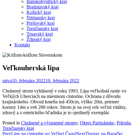
Banskobystrický kraj
Bratislavský kraj
Košický kraj
Nitriansky kraj
Prešovský kraj
Trenčiansky kraj
Trnavský kraj
Žilinský kraj
Kontakt
Veľkouherská lipa
miva
10. februára 2022
10. februára 2022
Chránený strom vyhlásený v roku 1993. Lipa veľkolistá rastie vo
Veľkých Uherciach na miestnom cintoríne. Ochrana z dôvodu
krajinárskeho. Obvod kmeňa má 450cm, výšku 20m, priemer
koruny 14m a vek 200 rokov. Strom je na svoj vek veľmi vitálny,
zdravý a z estetického hľadiska je to ojedinelý exemplár.
Posted in
Chránené a významné stromy
,
Okres Partizánske
,
Príroda
,
Trenčiansky kraj
Post
Prev
Lipy na cintoríne vo Veľkej Čausi
Next
Tisovec na Baračke