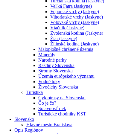
Turčianska kotlina (Jaskyne)
Veľká Fatra (Jaskyne)
Veporské vrchy (Jaskyne)
Vihorlatské vrchy (Jaskyne)
Volovské vrchy (Jaskyne)
Vtáčnik (Jaskyne)
Zvolenská kotlina (Jaskyne)
Žiar (Jaskyne)
Žilinská kotlina (Jaskyne)
Maloplošné chránené územia
Minerály
Národné parky
Rastliny Slovenska
Stromy Slovenska
Územia európskeho významu
Vodné toky
Živočíchy Slovenska
Turistika
Cyklotrasy na Slovensku
Čo je čo?
Splavnosť riek
Turistické chodníky KST
Slovensko
Hlavné mesto Bratislava
Opis Regiónov