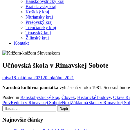
Banskobystrický kraj
Bratislavský kraj
Košický kraj
Nitriansky kraj
Prešovský kraj
Trenčiansky kraj
Trnavský kraj
Žilinský kraj
Kontakt
Učňovská škola v Rimavskej Sobote
miva
18. októbra 2021
20. októbra 2021
Národná kultúrna pamiatka
vyhlásená v roku 1981. Secesná budov
Posted in
Banskobystrický kraj
,
Človek
,
Historické budovy
,
Okres R
Post
Prev
Reduta v Rimavskej Sobote
Next
Základná škola v Rimavskej So
Hľadať:
navigation
Najnovšie články