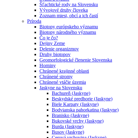
Šľachtické rody na Slovensku
Vývojové druhy človeka
Zoznam miest, obcí a ich častí
Príroda
Biotopy európskeho významu
Biotopy národného významu
Čo je čo?
Dejiny Zeme
Delenie organizmov
Druhy biotopov
Geomorfologické členenie Slovenska
Horniny
Chránené krajinné oblasti
Chránené stromy
Chránené vtáčie územia
Jaskyne na Slovensku
Bachureň (Jaskyne)
Beskydské predhorie (Jaskyne)
Biele Karpaty (Jaskyne)
Bodvianska pahorkatina (Jaskyne)
Branisko (Jaskyne)
Bukovské vrchy (Jaskyne)
Burda (Jaskyne)
Busov (Jaskyne)
Cerová vrchovina (Jaskyne)