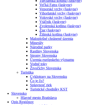
Turčianska kotlina (Jaskyne)
Veľká Fatra (Jaskyne)
Veporské vrchy (Jaskyne)
Vihorlatské vrchy (Jaskyne)
Volovské vrchy (Jaskyne)
Vtáčnik (Jaskyne)
Zvolenská kotlina (Jaskyne)
Žiar (Jaskyne)
Žilinská kotlina (Jaskyne)
Maloplošné chránené územia
Minerály
Národné parky
Rastliny Slovenska
Stromy Slovenska
Územia európskeho významu
Vodné toky
Živočíchy Slovenska
Turistika
Cyklotrasy na Slovensku
Čo je čo?
Splavnosť riek
Turistické chodníky KST
Slovensko
Hlavné mesto Bratislava
Opis Regiónov