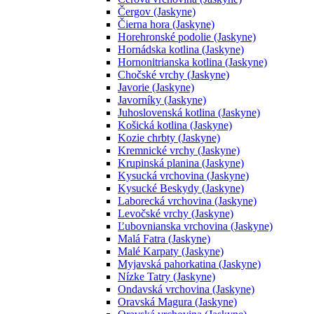
Čergov (Jaskyne)
Čierna hora (Jaskyne)
Horehronské podolie (Jaskyne)
Hornádska kotlina (Jaskyne)
Hornonitrianska kotlina (Jaskyne)
Chočské vrchy (Jaskyne)
Javorie (Jaskyne)
Javorníky (Jaskyne)
Juhoslovenská kotlina (Jaskyne)
Košická kotlina (Jaskyne)
Kozie chrbty (Jaskyne)
Kremnické vrchy (Jaskyne)
Krupinská planina (Jaskyne)
Kysucká vrchovina (Jaskyne)
Kysucké Beskydy (Jaskyne)
Laborecká vrchovina (Jaskyne)
Levočské vrchy (Jaskyne)
Ľubovnianska vrchovina (Jaskyne)
Malá Fatra (Jaskyne)
Malé Karpaty (Jaskyne)
Myjavská pahorkatina (Jaskyne)
Nízke Tatry (Jaskyne)
Ondavská vrchovina (Jaskyne)
Oravská Magura (Jaskyne)