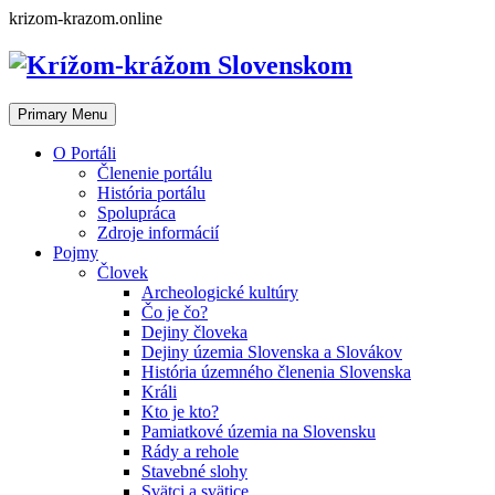
Skip
krizom-krazom.online
to
content
Primary Menu
O Portáli
Členenie portálu
História portálu
Spolupráca
Zdroje informácií
Pojmy
Človek
Archeologické kultúry
Čo je čo?
Dejiny človeka
Dejiny územia Slovenska a Slovákov
História územného členenia Slovenska
Králi
Kto je kto?
Pamiatkové územia na Slovensku
Rády a rehole
Stavebné slohy
Svätci a svätice