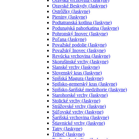
Oravská vrchovina (Jaskyne)
Oravské Beskydy (Jaskyne)
Ostrôžky (Jaskyne)
Pieniny (Jaskyne)
Podtatranská kotlina (Jaskyne)
Podunajská pahorkatina (Jaskyne)
Pohronský Inovec (Jaskyne)
Poľana (Jaskyne)
Považské podolie (Jaskyne)
Považský Inovec (Jaskyne)
Revúcka vrchovina (Jaskyne)
Skorušinské vrchy (Jaskyne)
Slanské vrchy (Jaskyne)
Slovenský kras (Jaskyne)
Spišská Magura (Jaskyne)
Spišsko-gemerský kras (Jaskyne)
Spišsko-šarišské medzihorie (Jaskyne)
Starohorské vrchy (Jaskyne)
Stolické vrchy (Jaskyne)
Strážovské vrchy (Jaskyne)
Súľovské vrchy (Jaskyne)
Šarišská vrchovina (Jaskyne)
Štiavnické vrchy (Jaskyne)
Tatry (Jaskyne)
Tribeč (Jaskyne)