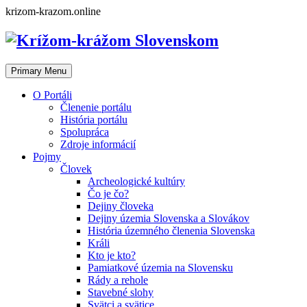
Skip
krizom-krazom.online
to
content
Primary Menu
O Portáli
Členenie portálu
História portálu
Spolupráca
Zdroje informácií
Pojmy
Človek
Archeologické kultúry
Čo je čo?
Dejiny človeka
Dejiny územia Slovenska a Slovákov
História územného členenia Slovenska
Králi
Kto je kto?
Pamiatkové územia na Slovensku
Rády a rehole
Stavebné slohy
Svätci a svätice