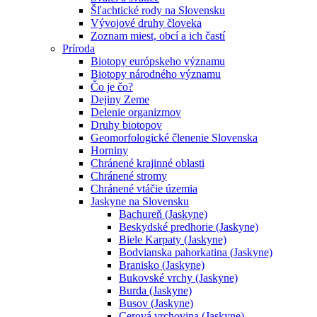
Šľachtické rody na Slovensku
Vývojové druhy človeka
Zoznam miest, obcí a ich častí
Príroda
Biotopy európskeho významu
Biotopy národného významu
Čo je čo?
Dejiny Zeme
Delenie organizmov
Druhy biotopov
Geomorfologické členenie Slovenska
Horniny
Chránené krajinné oblasti
Chránené stromy
Chránené vtáčie územia
Jaskyne na Slovensku
Bachureň (Jaskyne)
Beskydské predhorie (Jaskyne)
Biele Karpaty (Jaskyne)
Bodvianska pahorkatina (Jaskyne)
Branisko (Jaskyne)
Bukovské vrchy (Jaskyne)
Burda (Jaskyne)
Busov (Jaskyne)
Cerová vrchovina (Jaskyne)