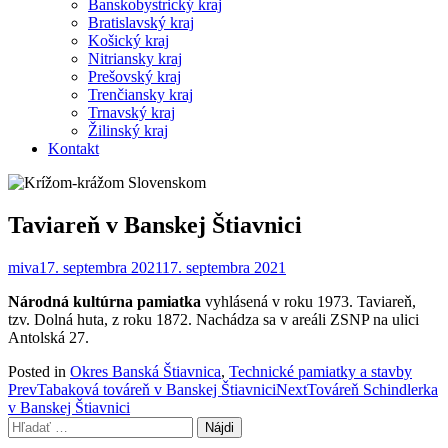
Banskobystrický kraj
Bratislavský kraj
Košický kraj
Nitriansky kraj
Prešovský kraj
Trenčiansky kraj
Trnavský kraj
Žilinský kraj
Kontakt
Taviareň v Banskej Štiavnici
miva
17. septembra 2021
17. septembra 2021
Národná kultúrna pamiatka
vyhlásená v roku 1973. Taviareň,
tzv. Dolná huta, z roku 1872. Nachádza sa v areáli ZSNP na ulici
Antolská 27.
Posted in
Okres Banská Štiavnica
,
Technické pamiatky a stavby
Post
Prev
Tabaková továreň v Banskej Štiavnici
Next
Továreň Schindlerka
v Banskej Štiavnici
navigation
Hľadať: