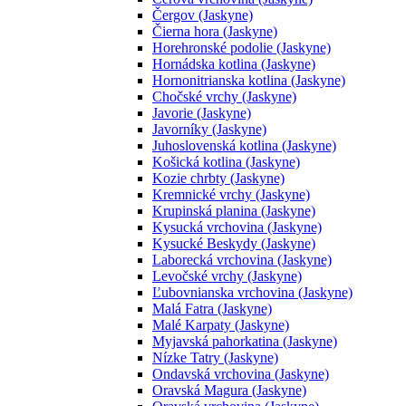
Čergov (Jaskyne)
Čierna hora (Jaskyne)
Horehronské podolie (Jaskyne)
Hornádska kotlina (Jaskyne)
Hornonitrianska kotlina (Jaskyne)
Chočské vrchy (Jaskyne)
Javorie (Jaskyne)
Javorníky (Jaskyne)
Juhoslovenská kotlina (Jaskyne)
Košická kotlina (Jaskyne)
Kozie chrbty (Jaskyne)
Kremnické vrchy (Jaskyne)
Krupinská planina (Jaskyne)
Kysucká vrchovina (Jaskyne)
Kysucké Beskydy (Jaskyne)
Laborecká vrchovina (Jaskyne)
Levočské vrchy (Jaskyne)
Ľubovnianska vrchovina (Jaskyne)
Malá Fatra (Jaskyne)
Malé Karpaty (Jaskyne)
Myjavská pahorkatina (Jaskyne)
Nízke Tatry (Jaskyne)
Ondavská vrchovina (Jaskyne)
Oravská Magura (Jaskyne)