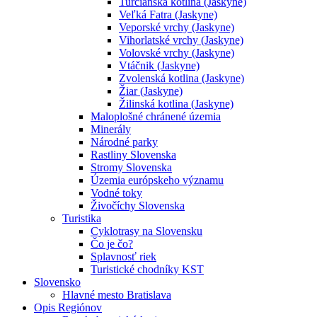
Turčianska kotlina (Jaskyne)
Veľká Fatra (Jaskyne)
Veporské vrchy (Jaskyne)
Vihorlatské vrchy (Jaskyne)
Volovské vrchy (Jaskyne)
Vtáčnik (Jaskyne)
Zvolenská kotlina (Jaskyne)
Žiar (Jaskyne)
Žilinská kotlina (Jaskyne)
Maloplošné chránené územia
Minerály
Národné parky
Rastliny Slovenska
Stromy Slovenska
Územia európskeho významu
Vodné toky
Živočíchy Slovenska
Turistika
Cyklotrasy na Slovensku
Čo je čo?
Splavnosť riek
Turistické chodníky KST
Slovensko
Hlavné mesto Bratislava
Opis Regiónov