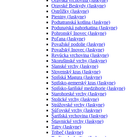
Oravská vrchovina (Jaskyne)
Oravské Beskydy (Jaskyne)
Ostrôžky (Jaskyne)
Pieniny (Jaskyne)
Podtatranská kotlina (Jaskyne)
Podunajská pahorkatina (Jaskyne)
Pohronský Inovec (Jaskyne)
Poľana (Jaskyne)
Považské podolie (Jaskyne)
Považský Inovec (Jaskyne)
Revúcka vrchovina (Jaskyne)
Skorušinské vrchy (Jaskyne)
Slanské vrchy (Jaskyne)
Slovenský kras (Jaskyne)
Spišská Magura (Jaskyne)
Spišsko-gemerský kras (Jaskyne)
Spišsko-šarišské medzihorie (Jaskyne)
Starohorské vrchy (Jaskyne)
Stolické vrchy (Jaskyne)
Strážovské vrchy (Jaskyne)
Súľovské vrchy (Jaskyne)
Šarišská vrchovina (Jaskyne)
Štiavnické vrchy (Jaskyne)
Tatry (Jaskyne)
Tribeč (Jaskyne)