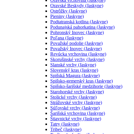
Oravská vrchovina (Jaskyne)
Oravské Beskydy (Jaskyne)
Ostrôžky (Jaskyne)
Pieniny (Jaskyne)
Podtatranská kotlina (Jaskyne)
Podunajská pahorkatina (Jaskyne)
Pohronský Inovec (Jaskyne)
Poľana (Jaskyne)
Považské podolie (Jaskyne)
Považský Inovec (Jaskyne)
Revúcka vrchovina (Jaskyne)
Skorušinské vrchy (Jaskyne)
Slanské vrchy (Jaskyne)
Slovenský kras (Jaskyne)
Spišská Magura (Jaskyne)
Spišsko-gemerský kras (Jaskyne)
Spišsko-šarišské medzihorie (Jaskyne)
Starohorské vrchy (Jaskyne)
Stolické vrchy (Jaskyne)
Strážovské vrchy (Jaskyne)
Súľovské vrchy (Jaskyne)
Šarišská vrchovina (Jaskyne)
Štiavnické vrchy (Jaskyne)
Tatry (Jaskyne)
Tribeč (Jaskyne)