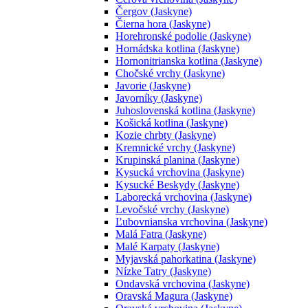
Čergov (Jaskyne)
Čierna hora (Jaskyne)
Horehronské podolie (Jaskyne)
Hornádska kotlina (Jaskyne)
Hornonitrianska kotlina (Jaskyne)
Chočské vrchy (Jaskyne)
Javorie (Jaskyne)
Javorníky (Jaskyne)
Juhoslovenská kotlina (Jaskyne)
Košická kotlina (Jaskyne)
Kozie chrbty (Jaskyne)
Kremnické vrchy (Jaskyne)
Krupinská planina (Jaskyne)
Kysucká vrchovina (Jaskyne)
Kysucké Beskydy (Jaskyne)
Laborecká vrchovina (Jaskyne)
Levočské vrchy (Jaskyne)
Ľubovnianska vrchovina (Jaskyne)
Malá Fatra (Jaskyne)
Malé Karpaty (Jaskyne)
Myjavská pahorkatina (Jaskyne)
Nízke Tatry (Jaskyne)
Ondavská vrchovina (Jaskyne)
Oravská Magura (Jaskyne)