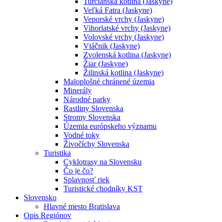
Turčianska kotlina (Jaskyne)
Veľká Fatra (Jaskyne)
Veporské vrchy (Jaskyne)
Vihorlatské vrchy (Jaskyne)
Volovské vrchy (Jaskyne)
Vtáčnik (Jaskyne)
Zvolenská kotlina (Jaskyne)
Žiar (Jaskyne)
Žilinská kotlina (Jaskyne)
Maloplošné chránené územia
Minerály
Národné parky
Rastliny Slovenska
Stromy Slovenska
Územia európskeho významu
Vodné toky
Živočíchy Slovenska
Turistika
Cyklotrasy na Slovensku
Čo je čo?
Splavnosť riek
Turistické chodníky KST
Slovensko
Hlavné mesto Bratislava
Opis Regiónov