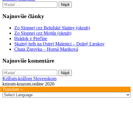
navigation
Hľadať:
Najnovšie články
Zo Slopnej cez Belušské Slatiny (okruh)
Zo Slopnej cez Mojtín (okruh)
Hrádok v Prečíne
Skalný hríb na Ostrej Malenici – Dolný Lieskov
Chata Zigovka – Horná Mariková
Najnovšie komentáre
Hľadať:
Krížom-krážom Slovenskom
krizom-krazom.online 2020
/ Translate »