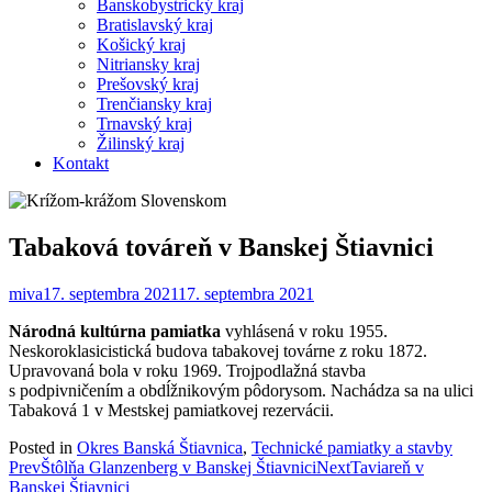
Banskobystrický kraj
Bratislavský kraj
Košický kraj
Nitriansky kraj
Prešovský kraj
Trenčiansky kraj
Trnavský kraj
Žilinský kraj
Kontakt
Tabaková továreň v Banskej Štiavnici
miva
17. septembra 2021
17. septembra 2021
Národná kultúrna pamiatka
vyhlásená v roku 1955.
Neskoroklasicistická budova tabakovej továrne z roku 1872.
Upravovaná bola v roku 1969. Trojpodlažná stavba
s podpivničením a obdĺžnikovým pôdorysom. Nachádza sa na ulici
Tabaková 1 v Mestskej pamiatkovej rezervácii.
Posted in
Okres Banská Štiavnica
,
Technické pamiatky a stavby
Post
Prev
Štôlňa Glanzenberg v Banskej Štiavnici
Next
Taviareň v
Banskej Štiavnici