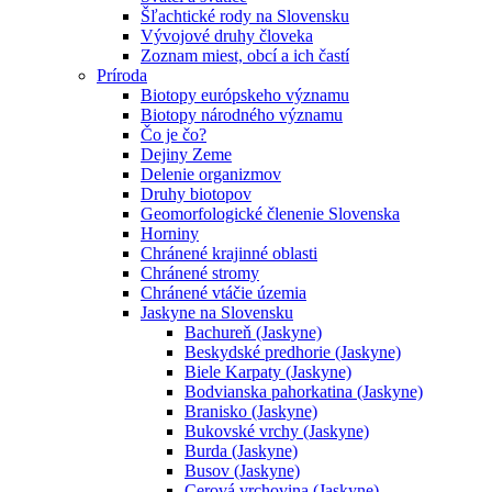
Šľachtické rody na Slovensku
Vývojové druhy človeka
Zoznam miest, obcí a ich častí
Príroda
Biotopy európskeho významu
Biotopy národného významu
Čo je čo?
Dejiny Zeme
Delenie organizmov
Druhy biotopov
Geomorfologické členenie Slovenska
Horniny
Chránené krajinné oblasti
Chránené stromy
Chránené vtáčie územia
Jaskyne na Slovensku
Bachureň (Jaskyne)
Beskydské predhorie (Jaskyne)
Biele Karpaty (Jaskyne)
Bodvianska pahorkatina (Jaskyne)
Branisko (Jaskyne)
Bukovské vrchy (Jaskyne)
Burda (Jaskyne)
Busov (Jaskyne)
Cerová vrchovina (Jaskyne)