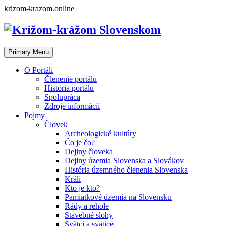
Skip
krizom-krazom.online
to
content
Primary Menu
O Portáli
Členenie portálu
História portálu
Spolupráca
Zdroje informácií
Pojmy
Človek
Archeologické kultúry
Čo je čo?
Dejiny človeka
Dejiny územia Slovenska a Slovákov
História územného členenia Slovenska
Králi
Kto je kto?
Pamiatkové územia na Slovensku
Rády a rehole
Stavebné slohy
Svätci a svätice