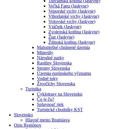
Turčianska kotlina (Jaskyne)
Veľká Fatra (Jaskyne)
Veporské vrchy (Jaskyne)
Vihorlatské vrchy (Jaskyne)
Volovské vrchy (Jaskyne)
Vtáčnik (Jaskyne)
Zvolenská kotlina (Jaskyne)
Žiar (Jaskyne)
Žilinská kotlina (Jaskyne)
Maloplošné chránené územia
Minerály
Národné parky
Rastliny Slovenska
Stromy Slovenska
Územia európskeho významu
Vodné toky
Živočíchy Slovenska
Turistika
Cyklotrasy na Slovensku
Čo je čo?
Splavnosť riek
Turistické chodníky KST
Slovensko
Hlavné mesto Bratislava
Opis Regiónov