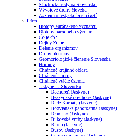
Šľachtické rody na Slovensku
Vývojové druhy človeka
Zoznam miest, obcí a ich častí
Príroda
Biotopy európskeho významu
Biotopy národného významu
Čo je čo?
Dejiny Zeme
Delenie organizmov
Druhy biotopov
Geomorfologické členenie Slovenska
Horniny
Chránené krajinné oblasti
Chránené stromy
Chránené vtáčie územia
Jaskyne na Slovensku
Bachureň (Jaskyne)
Beskydské predhorie (Jaskyne)
Biele Karpaty (Jaskyne)
Bodvianska pahorkatina (Jaskyne)
Branisko (Jaskyne)
Bukovské vrchy (Jaskyne)
Burda (Jaskyne)
Busov (Jaskyne)
Cerová vrchovina (Jaskyne)