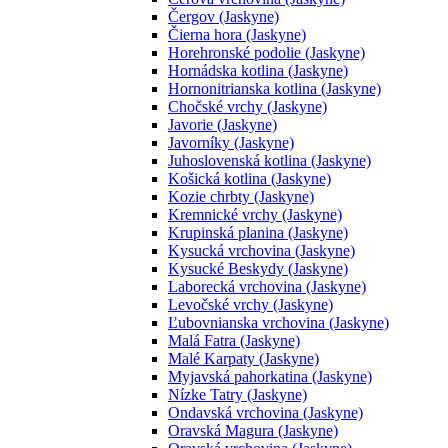
Čergov (Jaskyne)
Čierna hora (Jaskyne)
Horehronské podolie (Jaskyne)
Hornádska kotlina (Jaskyne)
Hornonitrianska kotlina (Jaskyne)
Chočské vrchy (Jaskyne)
Javorie (Jaskyne)
Javorníky (Jaskyne)
Juhoslovenská kotlina (Jaskyne)
Košická kotlina (Jaskyne)
Kozie chrbty (Jaskyne)
Kremnické vrchy (Jaskyne)
Krupinská planina (Jaskyne)
Kysucká vrchovina (Jaskyne)
Kysucké Beskydy (Jaskyne)
Laborecká vrchovina (Jaskyne)
Levočské vrchy (Jaskyne)
Ľubovnianska vrchovina (Jaskyne)
Malá Fatra (Jaskyne)
Malé Karpaty (Jaskyne)
Myjavská pahorkatina (Jaskyne)
Nízke Tatry (Jaskyne)
Ondavská vrchovina (Jaskyne)
Oravská Magura (Jaskyne)