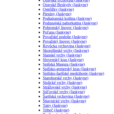
Oravská vrchovina (Jaskyne)
Oravské Beskydy (Jaskyne)
Ostrôžky (Jaskyne)
Pieniny (Jaskyne)
Podtatranská kotlina (Jaskyne)
Podunajská pahorkatina (Jaskyne)
Pohronský Inovec (Jaskyne)
Poľana (Jaskyne)
Považské podolie (Jaskyne)
Považský Inovec (Jaskyne)
Revúcka vrchovina (Jaskyne)
Skorušinské vrchy (Jaskyne)
Slanské vrchy (Jaskyne)
Slovenský kras (Jaskyne)
Spišská Magura (Jaskyne)
Spišsko-gemerský kras (Jaskyne)
Spišsko-šarišské medzihorie (Jaskyne)
Starohorské vrchy (Jaskyne)
Stolické vrchy (Jaskyne)
Strážovské vrchy (Jaskyne)
Súľovské vrchy (Jaskyne)
Šarišská vrchovina (Jaskyne)
Štiavnické vrchy (Jaskyne)
Tatry (Jaskyne)
Tribeč (Jaskyne)