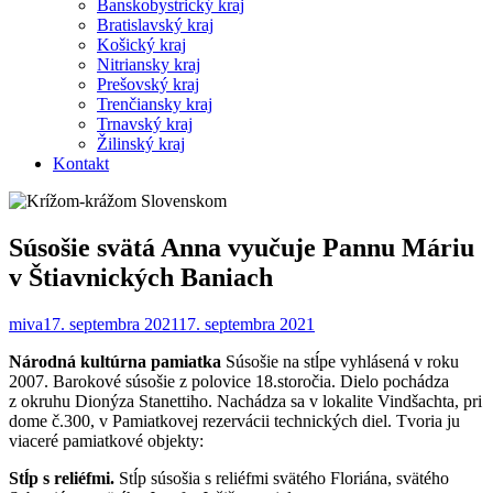
Banskobystrický kraj
Bratislavský kraj
Košický kraj
Nitriansky kraj
Prešovský kraj
Trenčiansky kraj
Trnavský kraj
Žilinský kraj
Kontakt
Súsošie svätá Anna vyučuje Pannu Máriu
v Štiavnických Baniach
miva
17. septembra 2021
17. septembra 2021
Národná kultúrna pamiatka
Súsošie na stĺpe vyhlásená v roku
2007. Barokové súsošie z polovice 18.storočia. Dielo pochádza
z okruhu Dionýza Stanettiho. Nachádza sa v lokalite Vindšachta, pri
dome č.300, v Pamiatkovej rezervácii technických diel. Tvoria ju
viaceré pamiatkové objekty:
Stĺp s reliéfmi.
Stĺp súsošia s reliéfmi svätého Floriána, svätého