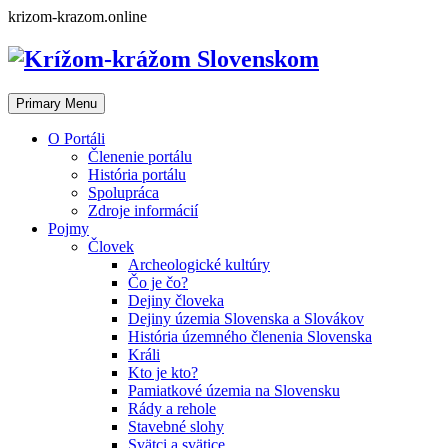
Skip
krizom-krazom.online
to
content
Primary Menu
O Portáli
Členenie portálu
História portálu
Spolupráca
Zdroje informácií
Pojmy
Človek
Archeologické kultúry
Čo je čo?
Dejiny človeka
Dejiny územia Slovenska a Slovákov
História územného členenia Slovenska
Králi
Kto je kto?
Pamiatkové územia na Slovensku
Rády a rehole
Stavebné slohy
Svätci a svätice