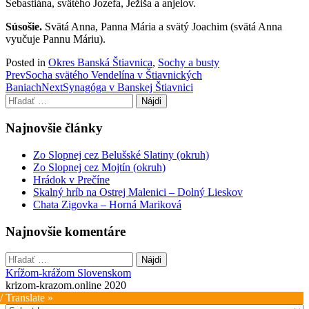
Sebastiána, svätého Jozefa, Ježiša a anjelov.
Súsošie.
Svätá Anna, Panna Mária a svätý Joachim (svätá Anna
vyučuje Pannu Máriu).
Posted in
Okres Banská Štiavnica
,
Sochy a busty
Post
Prev
Socha svätého Vendelína v Štiavnických
Baniach
Next
Synagóga v Banskej Štiavnici
navigation
Hľadať:
Najnovšie články
Zo Slopnej cez Belušské Slatiny (okruh)
Zo Slopnej cez Mojtín (okruh)
Hrádok v Prečíne
Skalný hríb na Ostrej Malenici – Dolný Lieskov
Chata Zigovka – Horná Mariková
Najnovšie komentáre
Hľadať:
Krížom-krážom Slovenskom
krizom-krazom.online 2020
/ Translate »