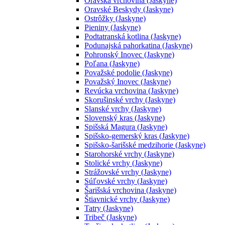
Oravská vrchovina (Jaskyne)
Oravské Beskydy (Jaskyne)
Ostrôžky (Jaskyne)
Pieniny (Jaskyne)
Podtatranská kotlina (Jaskyne)
Podunajská pahorkatina (Jaskyne)
Pohronský Inovec (Jaskyne)
Poľana (Jaskyne)
Považské podolie (Jaskyne)
Považský Inovec (Jaskyne)
Revúcka vrchovina (Jaskyne)
Skorušinské vrchy (Jaskyne)
Slanské vrchy (Jaskyne)
Slovenský kras (Jaskyne)
Spišská Magura (Jaskyne)
Spišsko-gemerský kras (Jaskyne)
Spišsko-šarišské medzihorie (Jaskyne)
Starohorské vrchy (Jaskyne)
Stolické vrchy (Jaskyne)
Strážovské vrchy (Jaskyne)
Súľovské vrchy (Jaskyne)
Šarišská vrchovina (Jaskyne)
Štiavnické vrchy (Jaskyne)
Tatry (Jaskyne)
Tribeč (Jaskyne)