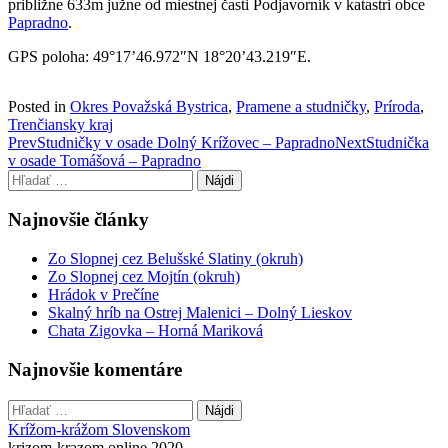
približne 633m južne od miestnej časti Podjavorník v katastri obce
Papradno
.
GPS poloha: 49°17’46.972″N 18°20’43.219″E.
Posted in
Okres Považská Bystrica
,
Pramene a studničky
,
Príroda
,
Trenčiansky kraj
Post
Prev
Studničky v osade Dolný Krížovec – Papradno
Next
Studnička
v osade Tomášová – Papradno
navigation
Hľadať:
Najnovšie články
Zo Slopnej cez Belušské Slatiny (okruh)
Zo Slopnej cez Mojtín (okruh)
Hrádok v Prečíne
Skalný hríb na Ostrej Malenici – Dolný Lieskov
Chata Zigovka – Horná Mariková
Najnovšie komentáre
Hľadať:
Krížom-krážom Slovenskom
krizom-krazom.online 2020