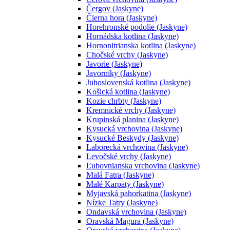
Čergov (Jaskyne)
Čierna hora (Jaskyne)
Horehronské podolie (Jaskyne)
Hornádska kotlina (Jaskyne)
Hornonitrianska kotlina (Jaskyne)
Chočské vrchy (Jaskyne)
Javorie (Jaskyne)
Javorníky (Jaskyne)
Juhoslovenská kotlina (Jaskyne)
Košická kotlina (Jaskyne)
Kozie chrbty (Jaskyne)
Kremnické vrchy (Jaskyne)
Krupinská planina (Jaskyne)
Kysucká vrchovina (Jaskyne)
Kysucké Beskydy (Jaskyne)
Laborecká vrchovina (Jaskyne)
Levočské vrchy (Jaskyne)
Ľubovnianska vrchovina (Jaskyne)
Malá Fatra (Jaskyne)
Malé Karpaty (Jaskyne)
Myjavská pahorkatina (Jaskyne)
Nízke Tatry (Jaskyne)
Ondavská vrchovina (Jaskyne)
Oravská Magura (Jaskyne)