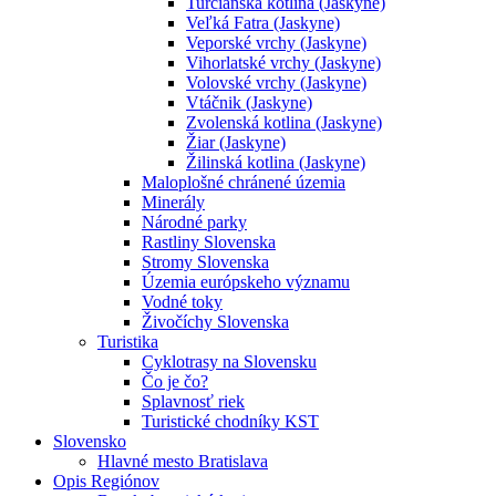
Turčianska kotlina (Jaskyne)
Veľká Fatra (Jaskyne)
Veporské vrchy (Jaskyne)
Vihorlatské vrchy (Jaskyne)
Volovské vrchy (Jaskyne)
Vtáčnik (Jaskyne)
Zvolenská kotlina (Jaskyne)
Žiar (Jaskyne)
Žilinská kotlina (Jaskyne)
Maloplošné chránené územia
Minerály
Národné parky
Rastliny Slovenska
Stromy Slovenska
Územia európskeho významu
Vodné toky
Živočíchy Slovenska
Turistika
Cyklotrasy na Slovensku
Čo je čo?
Splavnosť riek
Turistické chodníky KST
Slovensko
Hlavné mesto Bratislava
Opis Regiónov