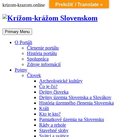
Preložiť / Translate »
Skip
krizom-krazom.online
to
content
Primary Menu
O Portáli
Členenie portálu
História portálu
Spolupráca
Zdroje informácií
Pojmy
Človek
Archeologické kultúry
Čo je čo?
Dejiny človeka
Dejiny územia Slovenska a Slovákov
História územného členenia Slovenska
Králi
Kto je kto?
Pamiatkové územia na Slovensku
Rády a rehole
Stavebné slohy
Svätci a svätice