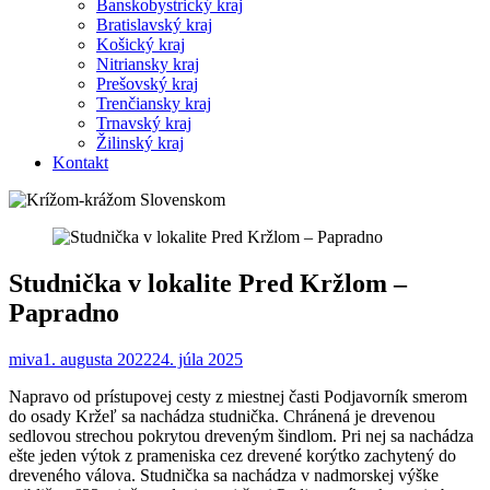
Banskobystrický kraj
Bratislavský kraj
Košický kraj
Nitriansky kraj
Prešovský kraj
Trenčiansky kraj
Trnavský kraj
Žilinský kraj
Kontakt
Studnička v lokalite Pred Kržlom –
Papradno
miva
1. augusta 2022
24. júla 2025
Napravo od prístupovej cesty z miestnej časti Podjavorník smerom
do osady Kržeľ sa nachádza studnička. Chránená je drevenou
sedlovou strechou pokrytou dreveným šindlom. Pri nej sa nachádza
ešte jeden výtok z prameniska cez drevené korýtko zachytený do
dreveného válova. Studnička sa nachádza v nadmorskej výške