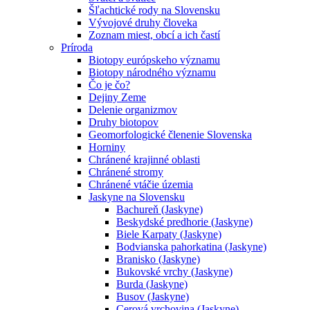
Šľachtické rody na Slovensku
Vývojové druhy človeka
Zoznam miest, obcí a ich častí
Príroda
Biotopy európskeho významu
Biotopy národného významu
Čo je čo?
Dejiny Zeme
Delenie organizmov
Druhy biotopov
Geomorfologické členenie Slovenska
Horniny
Chránené krajinné oblasti
Chránené stromy
Chránené vtáčie územia
Jaskyne na Slovensku
Bachureň (Jaskyne)
Beskydské predhorie (Jaskyne)
Biele Karpaty (Jaskyne)
Bodvianska pahorkatina (Jaskyne)
Branisko (Jaskyne)
Bukovské vrchy (Jaskyne)
Burda (Jaskyne)
Busov (Jaskyne)
Cerová vrchovina (Jaskyne)