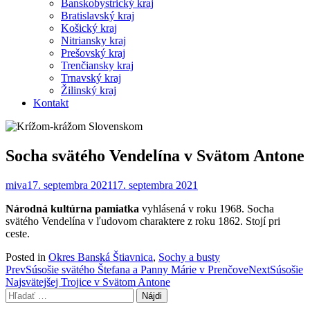
Banskobystrický kraj
Bratislavský kraj
Košický kraj
Nitriansky kraj
Prešovský kraj
Trenčiansky kraj
Trnavský kraj
Žilinský kraj
Kontakt
Socha svätého Vendelína v Svätom Antone
miva
17. septembra 2021
17. septembra 2021
Národná kultúrna pamiatka
vyhlásená v roku 1968. Socha
svätého Vendelína v ľudovom charaktere z roku 1862. Stojí pri
ceste.
Posted in
Okres Banská Štiavnica
,
Sochy a busty
Post
Prev
Súsošie svätého Štefana a Panny Márie v Prenčove
Next
Súsošie
Najsvätejšej Trojice v Svätom Antone
navigation
Hľadať: