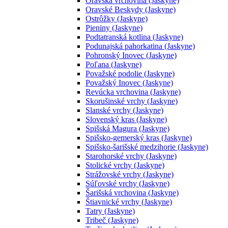
Oravská vrchovina (Jaskyne)
Oravské Beskydy (Jaskyne)
Ostrôžky (Jaskyne)
Pieniny (Jaskyne)
Podtatranská kotlina (Jaskyne)
Podunajská pahorkatina (Jaskyne)
Pohronský Inovec (Jaskyne)
Poľana (Jaskyne)
Považské podolie (Jaskyne)
Považský Inovec (Jaskyne)
Revúcka vrchovina (Jaskyne)
Skorušinské vrchy (Jaskyne)
Slanské vrchy (Jaskyne)
Slovenský kras (Jaskyne)
Spišská Magura (Jaskyne)
Spišsko-gemerský kras (Jaskyne)
Spišsko-šarišské medzihorie (Jaskyne)
Starohorské vrchy (Jaskyne)
Stolické vrchy (Jaskyne)
Strážovské vrchy (Jaskyne)
Súľovské vrchy (Jaskyne)
Šarišská vrchovina (Jaskyne)
Štiavnické vrchy (Jaskyne)
Tatry (Jaskyne)
Tribeč (Jaskyne)