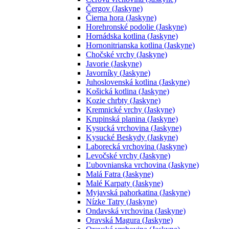
Čergov (Jaskyne)
Čierna hora (Jaskyne)
Horehronské podolie (Jaskyne)
Hornádska kotlina (Jaskyne)
Hornonitrianska kotlina (Jaskyne)
Chočské vrchy (Jaskyne)
Javorie (Jaskyne)
Javorníky (Jaskyne)
Juhoslovenská kotlina (Jaskyne)
Košická kotlina (Jaskyne)
Kozie chrbty (Jaskyne)
Kremnické vrchy (Jaskyne)
Krupinská planina (Jaskyne)
Kysucká vrchovina (Jaskyne)
Kysucké Beskydy (Jaskyne)
Laborecká vrchovina (Jaskyne)
Levočské vrchy (Jaskyne)
Ľubovnianska vrchovina (Jaskyne)
Malá Fatra (Jaskyne)
Malé Karpaty (Jaskyne)
Myjavská pahorkatina (Jaskyne)
Nízke Tatry (Jaskyne)
Ondavská vrchovina (Jaskyne)
Oravská Magura (Jaskyne)