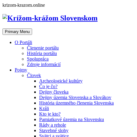
Skip
krizom-krazom.online
to
content
Primary Menu
O Portáli
Členenie portálu
História portálu
Spolupráca
Zdroje informácií
Pojmy
Človek
Archeologické kultúry
Čo je čo?
Dejiny človeka
Dejiny územia Slovenska a Slovákov
História územného členenia Slovenska
Králi
Kto je kto?
Pamiatkové územia na Slovensku
Rády a rehole
Stavebné slohy
Svätci a svätice