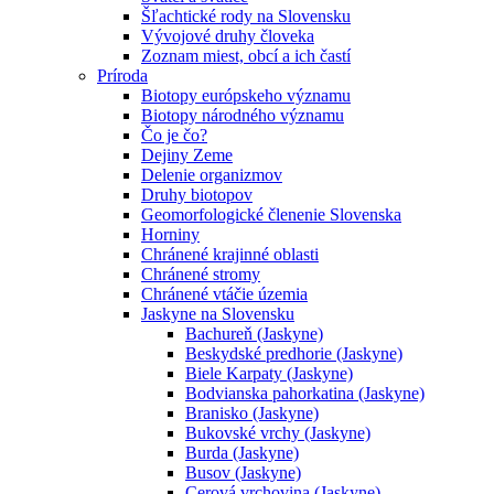
Šľachtické rody na Slovensku
Vývojové druhy človeka
Zoznam miest, obcí a ich častí
Príroda
Biotopy európskeho významu
Biotopy národného významu
Čo je čo?
Dejiny Zeme
Delenie organizmov
Druhy biotopov
Geomorfologické členenie Slovenska
Horniny
Chránené krajinné oblasti
Chránené stromy
Chránené vtáčie územia
Jaskyne na Slovensku
Bachureň (Jaskyne)
Beskydské predhorie (Jaskyne)
Biele Karpaty (Jaskyne)
Bodvianska pahorkatina (Jaskyne)
Branisko (Jaskyne)
Bukovské vrchy (Jaskyne)
Burda (Jaskyne)
Busov (Jaskyne)
Cerová vrchovina (Jaskyne)