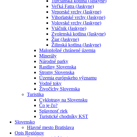
Turčianska kotlina (Jaskyne)
Veľká Fatra (Jaskyne)
Veporské vrchy (Jaskyne)
Vihorlatské vrchy (Jaskyne)
Volovské vrchy (Jaskyne)
Vtáčnik (Jaskyne)
Zvolenská kotlina (Jaskyne)
Žiar (Jaskyne)
Žilinská kotlina (Jaskyne)
Maloplošné chránené územia
Minerály
Národné parky
Rastliny Slovenska
Stromy Slovenska
Územia európskeho významu
Vodné toky
Živočíchy Slovenska
Turistika
Cyklotrasy na Slovensku
Čo je čo?
Splavnosť riek
Turistické chodníky KST
Slovensko
Hlavné mesto Bratislava
Opis Regiónov