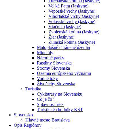
Turčianska kotlina (Jaskyne)
Veľká Fatra (Jaskyne)
Veporské vrchy (Jaskyne)
Vihorlatské vrchy (Jaskyne)
Volovské vrchy (Jaskyne)
Vtáčnik (Jaskyne)
Zvolenská kotlina (Jaskyne)
Žiar (Jaskyne)
Žilinská kotlina (Jaskyne)
Maloplošné chránené územia
Minerály
Národné parky
Rastliny Slovenska
Stromy Slovenska
Územia európskeho významu
Vodné toky
Živočíchy Slovenska
Turistika
Cyklotrasy na Slovensku
Čo je čo?
Splavnosť riek
Turistické chodníky KST
Slovensko
Hlavné mesto Bratislava
Opis Regiónov