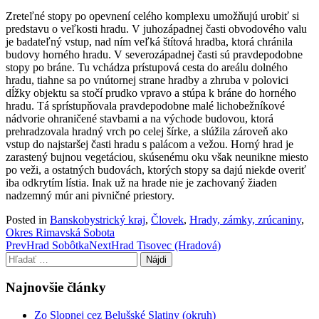
Zreteľné stopy po opevnení celého komplexu umožňujú urobiť si
predstavu o veľkosti hradu. V juhozápadnej časti obvodového valu
je badateľný vstup, nad ním veľká štítová hradba, ktorá chránila
budovy horného hradu. V severozápadnej časti sú pravdepodobne
stopy po bráne. Tu vchádza prístupová cesta do areálu dolného
hradu, tiahne sa po vnútornej strane hradby a zhruba v polovici
dĺžky objektu sa stočí prudko vpravo a stúpa k bráne do horného
hradu. Tá sprístupňovala pravdepodobne malé lichobežníkové
nádvorie ohraničené stavbami a na východe budovou, ktorá
prehradzovala hradný vrch po celej šírke, a slúžila zároveň ako
vstup do najstaršej časti hradu s palácom a vežou. Horný hrad je
zarastený bujnou vegetáciou, skúsenému oku však neunikne miesto
po veži, a ostatných budovách, ktorých stopy sa dajú niekde overiť
iba odkrytím lístia. Inak už na hrade nie je zachovaný žiaden
nadzemný múr ani pivničné priestory.
Posted in
Banskobystrický kraj
,
Človek
,
Hrady, zámky, zrúcaniny
,
Okres Rimavská Sobota
Post
Prev
Hrad Sobôtka
Next
Hrad Tisovec (Hradová)
Hľadať:
navigation
Najnovšie články
Zo Slopnej cez Belušské Slatiny (okruh)