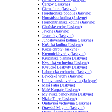
Čergov (Jaskyne)
Čierna hora (Jaskyne)
Horehronské podolie (Jaskyne)
Hornádska kotlina (Jaskyne)
Hornonitrianska kotlina (Jaskyne)
Chočské vrchy (Jaskyne)
Javorie (Jaskyne)
Javorníky (Jaskyne)
Juhoslovenská kotlina (Jaskyne)
Košická kotlina (Jaskyne)
Kozie chrbty (Jaskyne)
Kremnické vrchy (Jaskyne)
Krupinská planina (Jaskyne)
Kysucká vrchovina (Jaskyne)
Kysucké Beskydy (Jaskyne)
Laborecká vrchovina (Jaskyne)
Levočské vrchy (Jaskyne)
Ľubovnianska vrchovina (Jaskyne)
Malá Fatra (Jaskyne)
Malé Karpaty (Jaskyne)
Myjavská pahorkatina (Jaskyne)
Nízke Tatry (Jaskyne)
Ondavská vrchovina (Jaskyne)
Oravská Magura (Jaskyne)