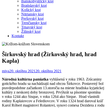
Banskobystrický kraj
Bratislavský kraj
Košický kraj
Nitriansky kraj
Prešovský kraj
Trenčiansky kraj
Trnavský kraj
Žilinský kraj
Kontakt
Širkovský hrad (Žirkovský hrad, hrad
Kapla)
miva
20. októbra 2021
20. októbra 2021
Národná kultúrna pamiatka
vyhlásená v roku 1963. Zrúcaniny
gotického hradu sa nachádzajú nad obcou Širkovce. Postavený bol
pravdepodobne začiatkom 13.storočia na mieste hradiska kyjatickej
kultúry z neskorej doby bronzovej. Prvýkrát sa písomne spomína
v roku 1244 ako Sisque, v roku 1264 ako Sirque. Hrad vlastnili
rodiny Kaplaiovcov a Felediovcov. V roku 1324 hrad daroval kráľ
Karol Róbert magistrovi Rolantovi, synovi comesa Dezidera z rodu