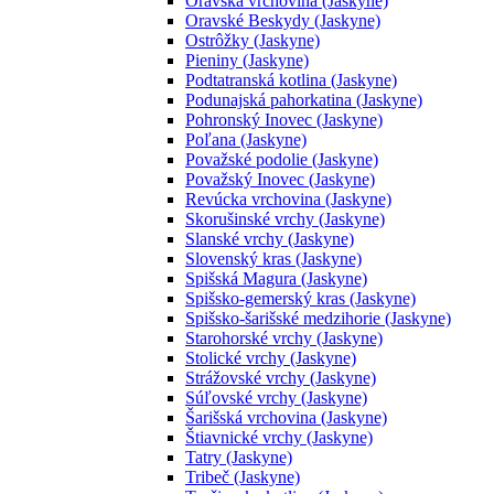
Oravská vrchovina (Jaskyne)
Oravské Beskydy (Jaskyne)
Ostrôžky (Jaskyne)
Pieniny (Jaskyne)
Podtatranská kotlina (Jaskyne)
Podunajská pahorkatina (Jaskyne)
Pohronský Inovec (Jaskyne)
Poľana (Jaskyne)
Považské podolie (Jaskyne)
Považský Inovec (Jaskyne)
Revúcka vrchovina (Jaskyne)
Skorušinské vrchy (Jaskyne)
Slanské vrchy (Jaskyne)
Slovenský kras (Jaskyne)
Spišská Magura (Jaskyne)
Spišsko-gemerský kras (Jaskyne)
Spišsko-šarišské medzihorie (Jaskyne)
Starohorské vrchy (Jaskyne)
Stolické vrchy (Jaskyne)
Strážovské vrchy (Jaskyne)
Súľovské vrchy (Jaskyne)
Šarišská vrchovina (Jaskyne)
Štiavnické vrchy (Jaskyne)
Tatry (Jaskyne)
Tribeč (Jaskyne)