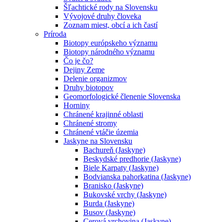
Šľachtické rody na Slovensku
Vývojové druhy človeka
Zoznam miest, obcí a ich častí
Príroda
Biotopy európskeho významu
Biotopy národného významu
Čo je čo?
Dejiny Zeme
Delenie organizmov
Druhy biotopov
Geomorfologické členenie Slovenska
Horniny
Chránené krajinné oblasti
Chránené stromy
Chránené vtáčie územia
Jaskyne na Slovensku
Bachureň (Jaskyne)
Beskydské predhorie (Jaskyne)
Biele Karpaty (Jaskyne)
Bodvianska pahorkatina (Jaskyne)
Branisko (Jaskyne)
Bukovské vrchy (Jaskyne)
Burda (Jaskyne)
Busov (Jaskyne)
Cerová vrchovina (Jaskyne)