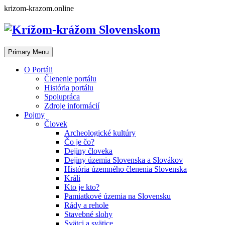
Skip
krizom-krazom.online
to
content
Primary Menu
O Portáli
Členenie portálu
História portálu
Spolupráca
Zdroje informácií
Pojmy
Človek
Archeologické kultúry
Čo je čo?
Dejiny človeka
Dejiny územia Slovenska a Slovákov
História územného členenia Slovenska
Králi
Kto je kto?
Pamiatkové územia na Slovensku
Rády a rehole
Stavebné slohy
Svätci a svätice