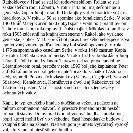
Ratholdovcov. Hrad sa stal ich rodovým sídlom. Rolant sa stal
zakladateľom rodu Lórantfi. V roku 1443 bol majiteľom hradu
gemerský župan Juraj Lórantfi. Do krajiny vtrhlo bratrícke vojsko a
hrad dobylo. V roku 1450 sa spomína ako fortalicium Serke. V roku
1460 kráľ Matej Korvín hrad dobyl späť a vrátil ho Lórantfiovcom.
Tí ho v tom istom roku upravili. Ďalší majiteľ Mikuláš Lórantfi sa v
roku 1505 zúčastnil na krajinskom sneme v Rákoši ako vyslanec
gemerskej stolice. V 16.storočí bol počas tureckého nebezpečenstva
upravovaný znovu, podľa literatúry bol sčasti opevnený. V roku
1475 sa spomína ako castellum Serke, v roku 1449 castrum Kapla
a v roku 1494 ako castrum Serke. V roku 1571 sa bratia Ján a Juraj
Lórantfi súdili o hrad s Jánom Thrawom. Hrad pravdepodobne
Lórantfiovcom ostal, pretože v roku 1595 bol jeho kapitánom Peter
a ďalší Lórantfiovci boli jeho majiteľmi až do začiatku 17.storočia,
kedy vymreli. Po zmenách vlastníkov (Vajovci, Cegejovci, Vasovci,
Silašiovci, Keméniovci, Kornišovci a chvíľu aj Rákociovci) od
17.storočia pustne. V súčasnosti z neho ostali už len zvyšky
ochranných valov.
Kapla je typ gotického hradu s útočištnou vežou a palácom na
múrom obohnanom nádvorí. V priestore horného hradu neskôr
pribúdali stavby. Dolný hrad tvorí obvodová hradba s priekopou,
popri ktorej mohli byť vo východnej časti hospodárske budovy a
vstupná brána na západe. Nad vstupom je umelo vytvorený vysoký
val, ktorý mohol niesť štítovú hradbu.