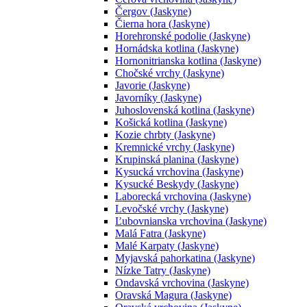
Čergov (Jaskyne)
Čierna hora (Jaskyne)
Horehronské podolie (Jaskyne)
Hornádska kotlina (Jaskyne)
Hornonitrianska kotlina (Jaskyne)
Chočské vrchy (Jaskyne)
Javorie (Jaskyne)
Javorníky (Jaskyne)
Juhoslovenská kotlina (Jaskyne)
Košická kotlina (Jaskyne)
Kozie chrbty (Jaskyne)
Kremnické vrchy (Jaskyne)
Krupinská planina (Jaskyne)
Kysucká vrchovina (Jaskyne)
Kysucké Beskydy (Jaskyne)
Laborecká vrchovina (Jaskyne)
Levočské vrchy (Jaskyne)
Ľubovnianska vrchovina (Jaskyne)
Malá Fatra (Jaskyne)
Malé Karpaty (Jaskyne)
Myjavská pahorkatina (Jaskyne)
Nízke Tatry (Jaskyne)
Ondavská vrchovina (Jaskyne)
Oravská Magura (Jaskyne)