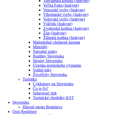
Turčianska kotlina (Jaskyne)
Veľká Fatra (Jaskyne)
Veporské vrchy (Jaskyne)
Vihorlatské vrchy (Jaskyne)
Volovské vrchy (Jaskyne)
Vtáčnik (Jaskyne)
Zvolenská kotlina (Jaskyne)
Žiar (Jaskyne)
Žilinská kotlina (Jaskyne)
Maloplošné chránené územia
Minerály
Národné parky
Rastliny Slovenska
Stromy Slovenska
Územia európskeho významu
Vodné toky
Živočíchy Slovenska
Turistika
Cyklotrasy na Slovensku
Čo je čo?
Splavnosť riek
Turistické chodníky KST
Slovensko
Hlavné mesto Bratislava
Opis Regiónov