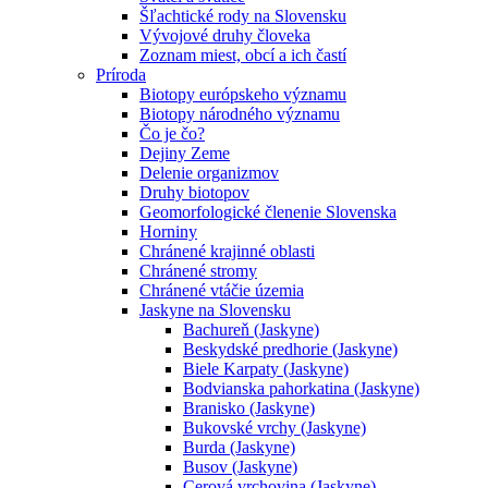
Šľachtické rody na Slovensku
Vývojové druhy človeka
Zoznam miest, obcí a ich častí
Príroda
Biotopy európskeho významu
Biotopy národného významu
Čo je čo?
Dejiny Zeme
Delenie organizmov
Druhy biotopov
Geomorfologické členenie Slovenska
Horniny
Chránené krajinné oblasti
Chránené stromy
Chránené vtáčie územia
Jaskyne na Slovensku
Bachureň (Jaskyne)
Beskydské predhorie (Jaskyne)
Biele Karpaty (Jaskyne)
Bodvianska pahorkatina (Jaskyne)
Branisko (Jaskyne)
Bukovské vrchy (Jaskyne)
Burda (Jaskyne)
Busov (Jaskyne)
Cerová vrchovina (Jaskyne)