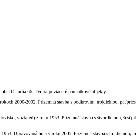
obci Osturňa 66. Tvoria ju viaceré pamiatkové objekty:
koch 2000-2002. Prízemná stavba s podkrovím, trojdielnou, päťprie
atovisko, voziareň) z roku 1953. Prízemná stavba s štvordielnou, šes
 1953. Upravovaná bola v roku 2005. Prízemná stavba s trojdielnou, 