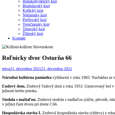
Banskobystrický kraj
Bratislavský kraj
Košický kraj
Nitriansky kraj
Prešovský kraj
Trenčiansky kraj
Trnavský kraj
Žilinský kraj
Kontakt
Roľnícky dvor Osturňa 66
miva
21. decembra 2021
21. decembra 2021
Národná kultúrna pamiatka
vyhlásená v roku 1983. Nachádza sa v 
Ľudový dom.
Zrubový ľudový dom z roku 1953. Upravovaný bol v ro
južnom brehu potoka.
Stodola s maštaľou.
Zrubová stodola s maštaľou (záčin, plevník, ml
v južnej časti dvora pri dome č.66.
Hospodárska stavba I.
Zrubová hospodárska stavba (chlievy) z roku