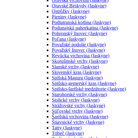
Oravská vrchovina (Jaskyne)
Oravské Beskydy (Jaskyne)
Ostrôžky (Jaskyne)
Pieniny (Jaskyne)
Podtatranská kotlina (Jaskyne)
Podunajská pahorkatina (Jaskyne)
Pohronský Inovec (Jaskyne)
Poľana (Jaskyne)
Považské podolie (Jaskyne)
Považský Inovec (Jaskyne)
Revúcka vrchovina (Jaskyne)
Skorušinské vrchy (Jaskyne)
Slanské vrchy (Jaskyne)
Slovenský kras (Jaskyne)
Spišská Magura (Jaskyne)
Spišsko-gemerský kras (Jaskyne)
Spišsko-šarišské medzihorie (Jaskyne)
Starohorské vrchy (Jaskyne)
Stolické vrchy (Jaskyne)
Strážovské vrchy (Jaskyne)
Súľovské vrchy (Jaskyne)
Šarišská vrchovina (Jaskyne)
Štiavnické vrchy (Jaskyne)
Tatry (Jaskyne)
Tribeč (Jaskyne)