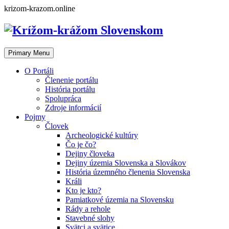
Skip
krizom-krazom.online
to
content
Primary Menu
O Portáli
Členenie portálu
História portálu
Spolupráca
Zdroje informácií
Pojmy
Človek
Archeologické kultúry
Čo je čo?
Dejiny človeka
Dejiny územia Slovenska a Slovákov
História územného členenia Slovenska
Králi
Kto je kto?
Pamiatkové územia na Slovensku
Rády a rehole
Stavebné slohy
Svätci a svätice