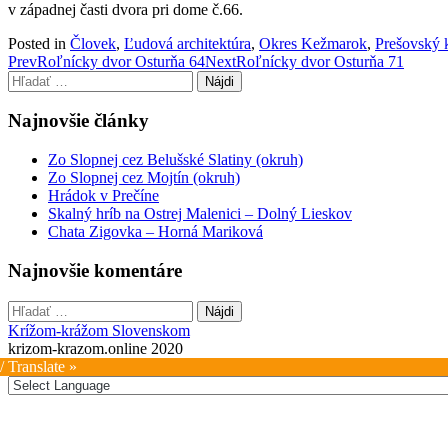
v západnej časti dvora pri dome č.66.
Posted in
Človek
,
Ľudová architektúra
,
Okres Kežmarok
,
Prešovský 
Post
Prev
Roľnícky dvor Osturňa 64
Next
Roľnícky dvor Osturňa 71
Hľadať:
navigation
Najnovšie články
Zo Slopnej cez Belušské Slatiny (okruh)
Zo Slopnej cez Mojtín (okruh)
Hrádok v Prečíne
Skalný hríb na Ostrej Malenici – Dolný Lieskov
Chata Zigovka – Horná Mariková
Najnovšie komentáre
Hľadať:
Krížom-krážom Slovenskom
krizom-krazom.online 2020
/ Translate »