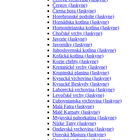
Čergov (Jaskyne)
Čierna hora (Jaskyne)
Horehronské podolie (Jaskyne)
Hornádska kotlina (Jaskyne)
Hornonitrianska kotlina (Jaskyne)
Chočské vrchy (Jaskyne)
Javorie (Jaskyne)
Javorníky (Jaskyne)
Juhoslovenská kotlina (Jaskyne)
Košická kotlina (Jaskyne)
Kozie chrbty (Jaskyne)
Kremnické vrchy (Jaskyne)
Krupinská planina (Jaskyne)
Kysucká vrchovina (Jaskyne)
Kysucké Beskydy (Jaskyne)
Laborecká vrchovina (Jaskyne)
Levočské vrchy (Jaskyne)
Ľubovnianska vrchovina (Jaskyne)
Malá Fatra (Jaskyne)
Malé Karpaty (Jaskyne)
Myjavská pahorkatina (Jaskyne)
Nízke Tatry (Jaskyne)
Ondavská vrchovina (Jaskyne)
Oravská Magura (Jaskyne)