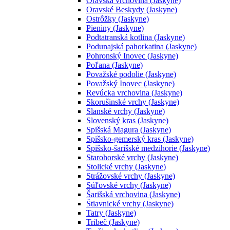
Oravská vrchovina (Jaskyne)
Oravské Beskydy (Jaskyne)
Ostrôžky (Jaskyne)
Pieniny (Jaskyne)
Podtatranská kotlina (Jaskyne)
Podunajská pahorkatina (Jaskyne)
Pohronský Inovec (Jaskyne)
Poľana (Jaskyne)
Považské podolie (Jaskyne)
Považský Inovec (Jaskyne)
Revúcka vrchovina (Jaskyne)
Skorušinské vrchy (Jaskyne)
Slanské vrchy (Jaskyne)
Slovenský kras (Jaskyne)
Spišská Magura (Jaskyne)
Spišsko-gemerský kras (Jaskyne)
Spišsko-šarišské medzihorie (Jaskyne)
Starohorské vrchy (Jaskyne)
Stolické vrchy (Jaskyne)
Strážovské vrchy (Jaskyne)
Súľovské vrchy (Jaskyne)
Šarišská vrchovina (Jaskyne)
Štiavnické vrchy (Jaskyne)
Tatry (Jaskyne)
Tribeč (Jaskyne)