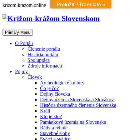
Preložiť / Translate »
Skip
krizom-krazom.online
to
content
Primary Menu
O Portáli
Členenie portálu
História portálu
Spolupráca
Zdroje informácií
Pojmy
Človek
Archeologické kultúry
Čo je čo?
Dejiny človeka
Dejiny územia Slovenska a Slovákov
História územného členenia Slovenska
Králi
Kto je kto?
Pamiatkové územia na Slovensku
Rády a rehole
Stavebné slohy
Svätci a svätice