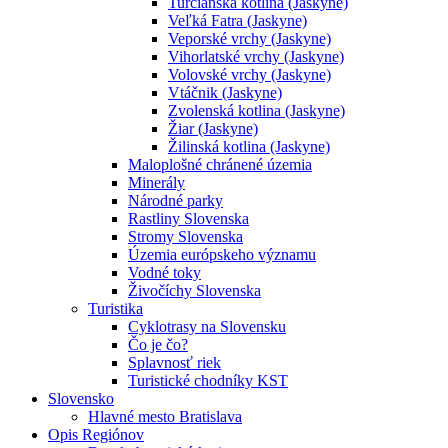
Turčianska kotlina (Jaskyne)
Veľká Fatra (Jaskyne)
Veporské vrchy (Jaskyne)
Vihorlatské vrchy (Jaskyne)
Volovské vrchy (Jaskyne)
Vtáčnik (Jaskyne)
Zvolenská kotlina (Jaskyne)
Žiar (Jaskyne)
Žilinská kotlina (Jaskyne)
Maloplošné chránené územia
Minerály
Národné parky
Rastliny Slovenska
Stromy Slovenska
Územia európskeho významu
Vodné toky
Živočíchy Slovenska
Turistika
Cyklotrasy na Slovensku
Čo je čo?
Splavnosť riek
Turistické chodníky KST
Slovensko
Hlavné mesto Bratislava
Opis Regiónov