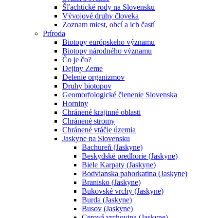
Šľachtické rody na Slovensku
Vývojové druhy človeka
Zoznam miest, obcí a ich častí
Príroda
Biotopy európskeho významu
Biotopy národného významu
Čo je čo?
Dejiny Zeme
Delenie organizmov
Druhy biotopov
Geomorfologické členenie Slovenska
Horniny
Chránené krajinné oblasti
Chránené stromy
Chránené vtáčie územia
Jaskyne na Slovensku
Bachureň (Jaskyne)
Beskydské predhorie (Jaskyne)
Biele Karpaty (Jaskyne)
Bodvianska pahorkatina (Jaskyne)
Branisko (Jaskyne)
Bukovské vrchy (Jaskyne)
Burda (Jaskyne)
Busov (Jaskyne)
Cerová vrchovina (Jaskyne)