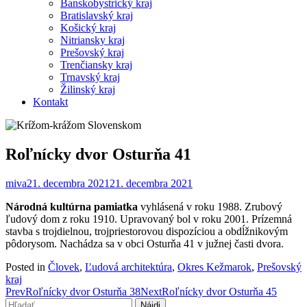
Banskobystrický kraj
Bratislavský kraj
Košický kraj
Nitriansky kraj
Prešovský kraj
Trenčiansky kraj
Trnavský kraj
Žilinský kraj
Kontakt
Roľnícky dvor Osturňa 41
miva
21. decembra 2021
21. decembra 2021
Národná kultúrna pamiatka
vyhlásená v roku 1988. Zrubový
ľudový dom z roku 1910. Upravovaný bol v roku 2001. Prízemná
stavba s trojdielnou, trojpriestorovou dispozíciou a obdĺžnikovým
pôdorysom. Nachádza sa v obci Osturňa 41 v južnej časti dvora.
Posted in
Človek
,
Ľudová architektúra
,
Okres Kežmarok
,
Prešovský
kraj
Post
Prev
Roľnícky dvor Osturňa 38
Next
Roľnícky dvor Osturňa 45
Hľadať: