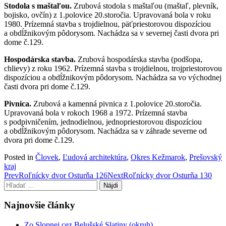
Stodola s maštaľou.
Zrubová stodola s maštaľou (maštaľ, plevník,
bojisko, ovčín) z 1.polovice 20.storočia. Upravovaná bola v roku
1980. Prízemná stavba s trojdielnou, päťpriestorovou dispozíciou
a obdĺžnikovým pôdorysom. Nachádza sa v severnej časti dvora pri
dome č.129.
Hospodárska stavba.
Zrubová hospodárska stavba (podšopa,
chlievy) z roku 1962. Prízemná stavba s trojdielnou, trojpriestorovou
dispozíciou a obdĺžnikovým pôdorysom. Nachádza sa vo východnej
časti dvora pri dome č.129.
Pivnica.
Zrubová a kamenná pivnica z 1.polovice 20.storočia.
Upravovaná bola v rokoch 1968 a 1972. Prízemná stavba
s podpivničením, jednodielnou, jednopriestorovou dispozíciou
a obdĺžnikovým pôdorysom. Nachádza sa v záhrade severne od
dvora pri dome č.129.
Posted in
Človek
,
Ľudová architektúra
,
Okres Kežmarok
,
Prešovský
kraj
Post
Prev
Roľnícky dvor Osturňa 126
Next
Roľnícky dvor Osturňa 130
Hľadať:
navigation
Najnovšie články
Zo Slopnej cez Belušské Slatiny (okruh)