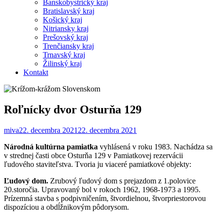
Banskobystrický kraj
Bratislavský kraj
Košický kraj
Nitriansky kraj
Prešovský kraj
Trenčiansky kraj
Trnavský kraj
Žilinský kraj
Kontakt
Roľnícky dvor Osturňa 129
miva
22. decembra 2021
22. decembra 2021
Národná kultúrna pamiatka
vyhlásená v roku 1983. Nachádza sa
v strednej časti obce Osturňa 129 v Pamiatkovej rezervácii
ľudového staviteľstva. Tvoria ju viaceré pamiatkové objekty:
Ľudový dom.
Zrubový ľudový dom s prejazdom z 1.polovice
20.storočia. Upravovaný bol v rokoch 1962, 1968-1973 a 1995.
Prízemná stavba s podpivničením, štvordielnou, štvorpriestorovou
dispozíciou a obdĺžnikovým pôdorysom.