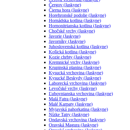
Čergov (Jaskyne)
Čierna hora (Jaskyne)
Horehronské podolie (Jaskyne)
Hornádska kotlina (Jaskyne)
Hornonitrianska kotlina (Jaskyne)
Chočské vrchy (Jaskyne)
Javorie (Jaskyne)
Javorníky (Jaskyne)
Juhoslovenská kotlina (Jaskyne)
Košická kotlina (Jaskyne)
Kozie chrbty (Jaskyne)
Kremnické vrchy (Jaskyne)
Krupinská planina (Jaskyne)
Kysucká vrchovina (Jaskyne)
Kysucké Beskydy (Jaskyne)
Laborecká vrchovina (Jaskyne)
Levočské vrchy (Jaskyne)
Ľubovnianska vrchovina (Jaskyne)
Malá Fatra (Jaskyne)
Malé Karpaty (Jaskyne)
Myjavská pahorkatina (Jaskyne)
Nízke Tatry (Jaskyne)
Ondavská vrchovina (Jaskyne)
Oravská Magura (Jaskyne)