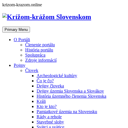
Skip
krizom-krazom.online
to
content
Primary Menu
O Portáli
Členenie portálu
História portálu
Spolupráca
Zdroje informácií
Pojmy
Človek
Archeologické kultúry
Čo je čo?
Dejiny človeka
Dejiny územia Slovenska a Slovákov
História územného členenia Slovenska
Králi
Kto je kto?
Pamiatkové územia na Slovensku
Rády a rehole
Stavebné slohy
Svätci a svätice