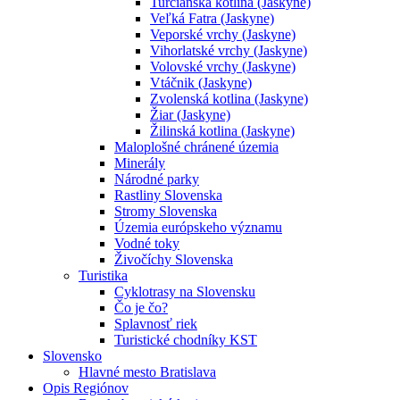
Turčianska kotlina (Jaskyne)
Veľká Fatra (Jaskyne)
Veporské vrchy (Jaskyne)
Vihorlatské vrchy (Jaskyne)
Volovské vrchy (Jaskyne)
Vtáčnik (Jaskyne)
Zvolenská kotlina (Jaskyne)
Žiar (Jaskyne)
Žilinská kotlina (Jaskyne)
Maloplošné chránené územia
Minerály
Národné parky
Rastliny Slovenska
Stromy Slovenska
Územia európskeho významu
Vodné toky
Živočíchy Slovenska
Turistika
Cyklotrasy na Slovensku
Čo je čo?
Splavnosť riek
Turistické chodníky KST
Slovensko
Hlavné mesto Bratislava
Opis Regiónov