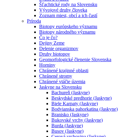
Šľachtické rody na Slovensku
Vývojové druhy človeka
Zoznam miest, obcí a ich častí
Príroda
Biotopy európskeho významu
Biotopy národného významu
Čo je čo?
Dejiny Zeme
Delenie organizmov
Druhy biotopov
Geomorfologické členenie Slovenska
Horniny
Chránené krajinné oblasti
Chránené stromy
Chránené vtáčie územia
Jaskyne na Slovensku
Bachureň (Jaskyne)
Beskydské predhorie (Jaskyne)
Biele Karpaty (Jaskyne)
Bodvianska pahorkatina (Jaskyne)
Branisko (Jaskyne)
Bukovské vrchy (Jaskyne)
Burda (Jaskyne)
Busov (Jaskyne)
Cerová vrchovina (Jaskyne)