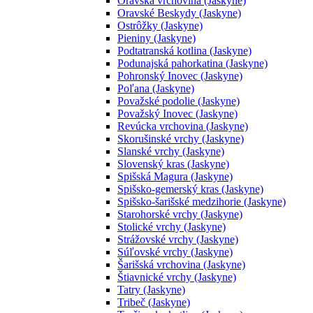
Oravská vrchovina (Jaskyne)
Oravské Beskydy (Jaskyne)
Ostrôžky (Jaskyne)
Pieniny (Jaskyne)
Podtatranská kotlina (Jaskyne)
Podunajská pahorkatina (Jaskyne)
Pohronský Inovec (Jaskyne)
Poľana (Jaskyne)
Považské podolie (Jaskyne)
Považský Inovec (Jaskyne)
Revúcka vrchovina (Jaskyne)
Skorušinské vrchy (Jaskyne)
Slanské vrchy (Jaskyne)
Slovenský kras (Jaskyne)
Spišská Magura (Jaskyne)
Spišsko-gemerský kras (Jaskyne)
Spišsko-šarišské medzihorie (Jaskyne)
Starohorské vrchy (Jaskyne)
Stolické vrchy (Jaskyne)
Strážovské vrchy (Jaskyne)
Súľovské vrchy (Jaskyne)
Šarišská vrchovina (Jaskyne)
Štiavnické vrchy (Jaskyne)
Tatry (Jaskyne)
Tribeč (Jaskyne)