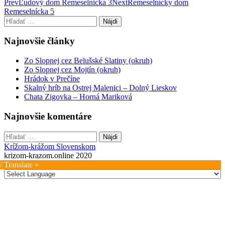
Post
Prev
Ľudový dom Remeselnícka 3
Next
Remeselnícky dom
Remeselnícka 5
navigation
Hľadať:
Najnovšie články
Zo Slopnej cez Belušské Slatiny (okruh)
Zo Slopnej cez Mojtín (okruh)
Hrádok v Prečíne
Skalný hríb na Ostrej Malenici – Dolný Lieskov
Chata Zigovka – Horná Mariková
Najnovšie komentáre
Hľadať:
Krížom-krážom Slovenskom
krizom-krazom.online 2020
/ Translate »