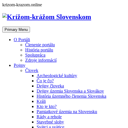
Skip
krizom-krazom.online
to
content
Primary Menu
O Portáli
Členenie portálu
História portálu
Spolupráca
Zdroje informácií
Pojmy
Človek
Archeologické kultúry
Čo je čo?
Dejiny človeka
Dejiny územia Slovenska a Slovákov
História územného členenia Slovenska
Králi
Kto je kto?
Pamiatkové územia na Slovensku
Rády a rehole
Stavebné slohy
Svätci a svätice