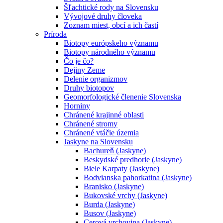
Šľachtické rody na Slovensku
Vývojové druhy človeka
Zoznam miest, obcí a ich častí
Príroda
Biotopy európskeho významu
Biotopy národného významu
Čo je čo?
Dejiny Zeme
Delenie organizmov
Druhy biotopov
Geomorfologické členenie Slovenska
Horniny
Chránené krajinné oblasti
Chránené stromy
Chránené vtáčie územia
Jaskyne na Slovensku
Bachureň (Jaskyne)
Beskydské predhorie (Jaskyne)
Biele Karpaty (Jaskyne)
Bodvianska pahorkatina (Jaskyne)
Branisko (Jaskyne)
Bukovské vrchy (Jaskyne)
Burda (Jaskyne)
Busov (Jaskyne)
Cerová vrchovina (Jaskyne)