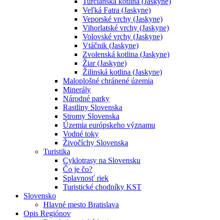
Turčianska kotlina (Jaskyne)
Veľká Fatra (Jaskyne)
Veporské vrchy (Jaskyne)
Vihorlatské vrchy (Jaskyne)
Volovské vrchy (Jaskyne)
Vtáčnik (Jaskyne)
Zvolenská kotlina (Jaskyne)
Žiar (Jaskyne)
Žilinská kotlina (Jaskyne)
Maloplošné chránené územia
Minerály
Národné parky
Rastliny Slovenska
Stromy Slovenska
Územia európskeho významu
Vodné toky
Živočíchy Slovenska
Turistika
Cyklotrasy na Slovensku
Čo je čo?
Splavnosť riek
Turistické chodníky KST
Slovensko
Hlavné mesto Bratislava
Opis Regiónov