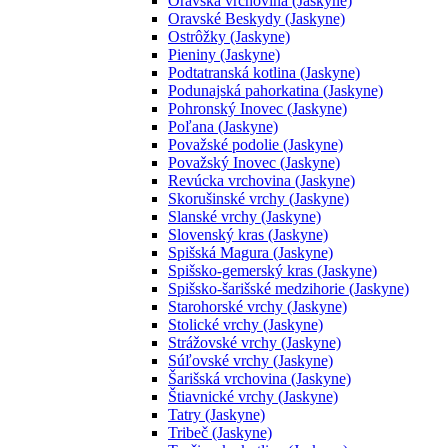
Oravská vrchovina (Jaskyne)
Oravské Beskydy (Jaskyne)
Ostrôžky (Jaskyne)
Pieniny (Jaskyne)
Podtatranská kotlina (Jaskyne)
Podunajská pahorkatina (Jaskyne)
Pohronský Inovec (Jaskyne)
Poľana (Jaskyne)
Považské podolie (Jaskyne)
Považský Inovec (Jaskyne)
Revúcka vrchovina (Jaskyne)
Skorušinské vrchy (Jaskyne)
Slanské vrchy (Jaskyne)
Slovenský kras (Jaskyne)
Spišská Magura (Jaskyne)
Spišsko-gemerský kras (Jaskyne)
Spišsko-šarišské medzihorie (Jaskyne)
Starohorské vrchy (Jaskyne)
Stolické vrchy (Jaskyne)
Strážovské vrchy (Jaskyne)
Súľovské vrchy (Jaskyne)
Šarišská vrchovina (Jaskyne)
Štiavnické vrchy (Jaskyne)
Tatry (Jaskyne)
Tribeč (Jaskyne)