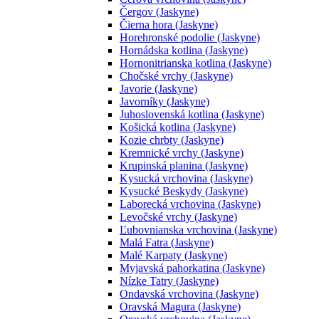
Čergov (Jaskyne)
Čierna hora (Jaskyne)
Horehronské podolie (Jaskyne)
Hornádska kotlina (Jaskyne)
Hornonitrianska kotlina (Jaskyne)
Chočské vrchy (Jaskyne)
Javorie (Jaskyne)
Javorníky (Jaskyne)
Juhoslovenská kotlina (Jaskyne)
Košická kotlina (Jaskyne)
Kozie chrbty (Jaskyne)
Kremnické vrchy (Jaskyne)
Krupinská planina (Jaskyne)
Kysucká vrchovina (Jaskyne)
Kysucké Beskydy (Jaskyne)
Laborecká vrchovina (Jaskyne)
Levočské vrchy (Jaskyne)
Ľubovnianska vrchovina (Jaskyne)
Malá Fatra (Jaskyne)
Malé Karpaty (Jaskyne)
Myjavská pahorkatina (Jaskyne)
Nízke Tatry (Jaskyne)
Ondavská vrchovina (Jaskyne)
Oravská Magura (Jaskyne)