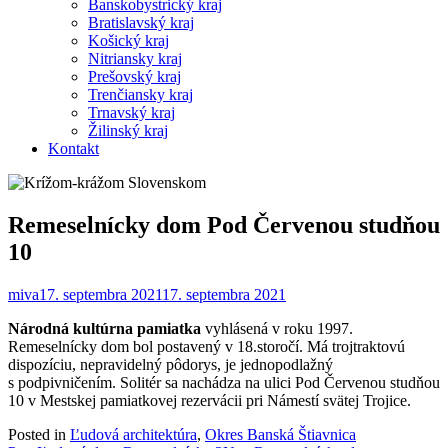
Banskobystrický kraj
Bratislavský kraj
Košický kraj
Nitriansky kraj
Prešovský kraj
Trenčiansky kraj
Trnavský kraj
Žilinský kraj
Kontakt
Remeselnícky dom Pod Červenou studňou
10
miva
17. septembra 2021
17. septembra 2021
Národná kultúrna pamiatka
vyhlásená v roku 1997.
Remeselnícky dom bol postavený v 18.storočí. Má trojtraktovú
dispozíciu, nepravidelný pôdorys, je jednopodlažný
s podpivničením. Solitér sa nachádza na ulici Pod Červenou studňou
10 v Mestskej pamiatkovej rezervácii pri Námestí svätej Trojice.
Posted in
Ľudová architektúra
,
Okres Banská Štiavnica