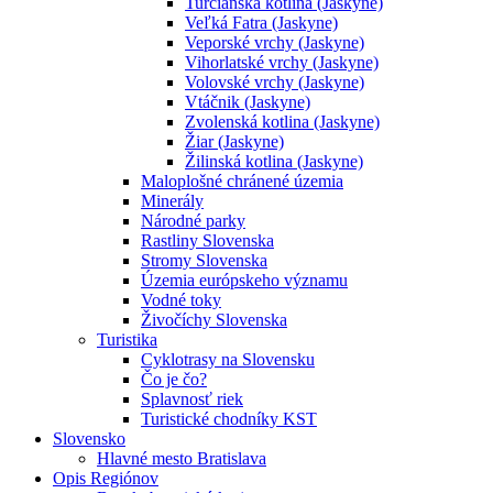
Turčianska kotlina (Jaskyne)
Veľká Fatra (Jaskyne)
Veporské vrchy (Jaskyne)
Vihorlatské vrchy (Jaskyne)
Volovské vrchy (Jaskyne)
Vtáčnik (Jaskyne)
Zvolenská kotlina (Jaskyne)
Žiar (Jaskyne)
Žilinská kotlina (Jaskyne)
Maloplošné chránené územia
Minerály
Národné parky
Rastliny Slovenska
Stromy Slovenska
Územia európskeho významu
Vodné toky
Živočíchy Slovenska
Turistika
Cyklotrasy na Slovensku
Čo je čo?
Splavnosť riek
Turistické chodníky KST
Slovensko
Hlavné mesto Bratislava
Opis Regiónov