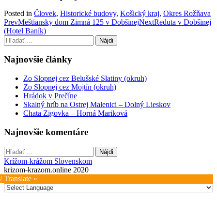
Posted in
Človek
,
Historické budovy
,
Košický kraj
,
Okres Rožňava
Post
Prev
Meštiansky dom Zimná 125 v Dobšinej
Next
Reduta v Dobšinej
(Hotel Baník)
navigation
Hľadať:
Najnovšie články
Zo Slopnej cez Belušské Slatiny (okruh)
Zo Slopnej cez Mojtín (okruh)
Hrádok v Prečíne
Skalný hríb na Ostrej Malenici – Dolný Lieskov
Chata Zigovka – Horná Mariková
Najnovšie komentáre
Hľadať:
Krížom-krážom Slovenskom
krizom-krazom.online 2020
/ Translate »