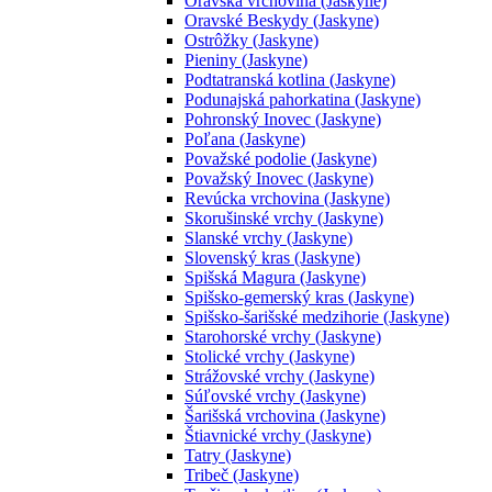
Oravská vrchovina (Jaskyne)
Oravské Beskydy (Jaskyne)
Ostrôžky (Jaskyne)
Pieniny (Jaskyne)
Podtatranská kotlina (Jaskyne)
Podunajská pahorkatina (Jaskyne)
Pohronský Inovec (Jaskyne)
Poľana (Jaskyne)
Považské podolie (Jaskyne)
Považský Inovec (Jaskyne)
Revúcka vrchovina (Jaskyne)
Skorušinské vrchy (Jaskyne)
Slanské vrchy (Jaskyne)
Slovenský kras (Jaskyne)
Spišská Magura (Jaskyne)
Spišsko-gemerský kras (Jaskyne)
Spišsko-šarišské medzihorie (Jaskyne)
Starohorské vrchy (Jaskyne)
Stolické vrchy (Jaskyne)
Strážovské vrchy (Jaskyne)
Súľovské vrchy (Jaskyne)
Šarišská vrchovina (Jaskyne)
Štiavnické vrchy (Jaskyne)
Tatry (Jaskyne)
Tribeč (Jaskyne)