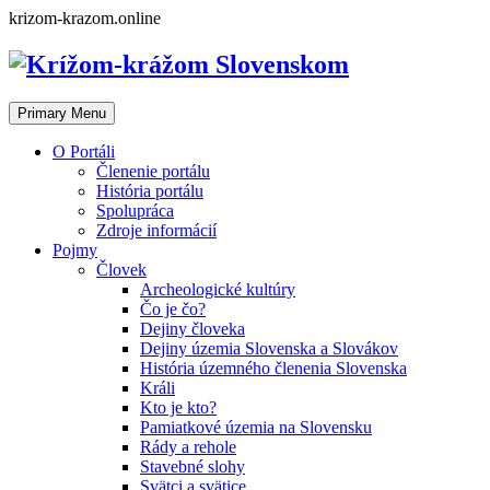
Skip
krizom-krazom.online
to
content
Primary Menu
O Portáli
Členenie portálu
História portálu
Spolupráca
Zdroje informácií
Pojmy
Človek
Archeologické kultúry
Čo je čo?
Dejiny človeka
Dejiny územia Slovenska a Slovákov
História územného členenia Slovenska
Králi
Kto je kto?
Pamiatkové územia na Slovensku
Rády a rehole
Stavebné slohy
Svätci a svätice