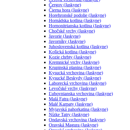
Čergov (Jaskyne)
Čierna hora (Jaskyne)
Horehronské podolie (Jaskyne)
Hornádska kotlina (Jaskyne)
Hornonitrianska kotlina (Jaskyne)
Chočské vrchy (Jaskyne)
Javorie (Jaskyne)
Javorníky (Jaskyne)
Juhoslovenská kotlina (Jaskyne)
Košická kotlina (Jaskyne)
Kozie chrbty (Jaskyne)
Kremnické vrchy (Jaskyne)
Krupinská planina (Jaskyne)
Kysucká vrchovina (Jaskyne)
Kysucké Beskydy (Jaskyne)
Laborecká vrchovina (Jaskyne)
Levočské vrchy (Jaskyne)
Ľubovnianska vrchovina (Jaskyne)
Malá Fatra (Jaskyne)
Malé Karpaty (Jaskyne)
Myjavská pahorkatina (Jaskyne)
Nízke Tatry (Jaskyne)
Ondavská vrchovina (Jaskyne)
Oravská Magura (Jaskyne)