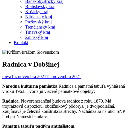
Banskobystrický kraj
Bratislavský kraj
Košický kraj
Nitriansky kraj
Prešovský kraj
Trenčiansky kraj
Trnavský kraj
Žilinský kraj
Kontakt
Radnica v Dobšinej
miva
15. novembra 2021
15. novembra 2021
Národná kultúrna pamiatka
Radnica a pamätná tabuľa vyhlásená
v roku 1963. Tvoria ju viaceré pamiatkové objekty:
Radnica.
Novorenesančná budova radnice z roku 1870. Má
trojtraktovú dispozíciu, obdĺžnikový pôdorys, je dvojpodlažná.
Zaujímavá je železná konštrukcia strechy. Nachádza sa na ulici SNP
554 pri Námestí baníkov.
Pamätná tabuľa padlým antifašistom.