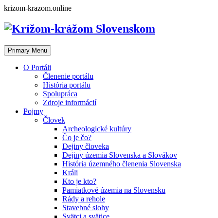
Skip
krizom-krazom.online
to
content
Primary Menu
O Portáli
Členenie portálu
História portálu
Spolupráca
Zdroje informácií
Pojmy
Človek
Archeologické kultúry
Čo je čo?
Dejiny človeka
Dejiny územia Slovenska a Slovákov
História územného členenia Slovenska
Králi
Kto je kto?
Pamiatkové územia na Slovensku
Rády a rehole
Stavebné slohy
Svätci a svätice