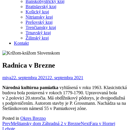
Banskobystrický kraj
Bratislavský kraj
Košický kraj
Nitriansky kraj
Prešovský kraj
Trenčiansky kraj
Trnavský kraj
Žilinský kraj
Kontakt
Radnica v Brezne
miva
22. septembra 2021
22. septembra 2021
Národná kultúrna pamiatka
vyhlásená v roku 1963. Klasicistická
budova bola postavená v rokoch 1779-1790. Upravovaná bola
v 2.polovici 20.storočia. Má obdĺžnikový pôdorys, je dvojpodlažná
s podpivničením. Autorom stavby je P. Grossmann. Nachádza sa na
Štefánikovom námestí 55 v Pamiatkovej zóne.
Posted in
Okres Brezno
Post
Prev
Meštiansky dom Záhradná 2 v Brezne
Next
Fara v Hornej
Lehote