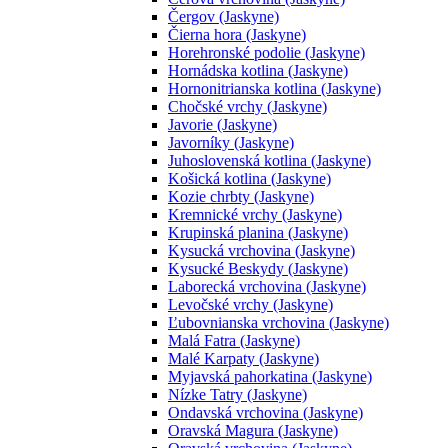
Čergov (Jaskyne)
Čierna hora (Jaskyne)
Horehronské podolie (Jaskyne)
Hornádska kotlina (Jaskyne)
Hornonitrianska kotlina (Jaskyne)
Chočské vrchy (Jaskyne)
Javorie (Jaskyne)
Javorníky (Jaskyne)
Juhoslovenská kotlina (Jaskyne)
Košická kotlina (Jaskyne)
Kozie chrbty (Jaskyne)
Kremnické vrchy (Jaskyne)
Krupinská planina (Jaskyne)
Kysucká vrchovina (Jaskyne)
Kysucké Beskydy (Jaskyne)
Laborecká vrchovina (Jaskyne)
Levočské vrchy (Jaskyne)
Ľubovnianska vrchovina (Jaskyne)
Malá Fatra (Jaskyne)
Malé Karpaty (Jaskyne)
Myjavská pahorkatina (Jaskyne)
Nízke Tatry (Jaskyne)
Ondavská vrchovina (Jaskyne)
Oravská Magura (Jaskyne)