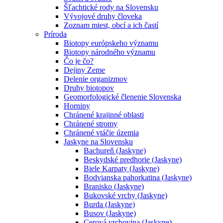
Šľachtické rody na Slovensku
Vývojové druhy človeka
Zoznam miest, obcí a ich častí
Príroda
Biotopy európskeho významu
Biotopy národného významu
Čo je čo?
Dejiny Zeme
Delenie organizmov
Druhy biotopov
Geomorfologické členenie Slovenska
Horniny
Chránené krajinné oblasti
Chránené stromy
Chránené vtáčie územia
Jaskyne na Slovensku
Bachureň (Jaskyne)
Beskydské predhorie (Jaskyne)
Biele Karpaty (Jaskyne)
Bodvianska pahorkatina (Jaskyne)
Branisko (Jaskyne)
Bukovské vrchy (Jaskyne)
Burda (Jaskyne)
Busov (Jaskyne)
Cerová vrchovina (Jaskyne)