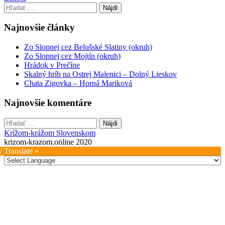
navigation
Hľadať:
Najnovšie články
Zo Slopnej cez Belušské Slatiny (okruh)
Zo Slopnej cez Mojtín (okruh)
Hrádok v Prečíne
Skalný hríb na Ostrej Malenici – Dolný Lieskov
Chata Zigovka – Horná Mariková
Najnovšie komentáre
Hľadať:
Krížom-krážom Slovenskom
krizom-krazom.online 2020
/ Translate »