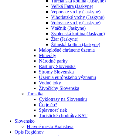
Turčianska kotlina (Jaskyne)
Veľká Fatra (Jaskyne)
Veporské vrchy (Jaskyne)
Vihorlatské vrchy (Jaskyne)
Volovské vrchy (Jaskyne)
Vtáčnik (Jaskyne)
Zvolenská kotlina (Jaskyne)
Žiar (Jaskyne)
Žilinská kotlina (Jaskyne)
Maloplošné chránené územia
Minerály
Národné parky
Rastliny Slovenska
Stromy Slovenska
Územia európskeho významu
Vodné toky
Živočíchy Slovenska
Turistika
Cyklotrasy na Slovensku
Čo je čo?
Splavnosť riek
Turistické chodníky KST
Slovensko
Hlavné mesto Bratislava
Opis Regiónov