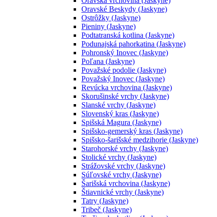
Oravská vrchovina (Jaskyne)
Oravské Beskydy (Jaskyne)
Ostrôžky (Jaskyne)
Pieniny (Jaskyne)
Podtatranská kotlina (Jaskyne)
Podunajská pahorkatina (Jaskyne)
Pohronský Inovec (Jaskyne)
Poľana (Jaskyne)
Považské podolie (Jaskyne)
Považský Inovec (Jaskyne)
Revúcka vrchovina (Jaskyne)
Skorušinské vrchy (Jaskyne)
Slanské vrchy (Jaskyne)
Slovenský kras (Jaskyne)
Spišská Magura (Jaskyne)
Spišsko-gemerský kras (Jaskyne)
Spišsko-šarišské medzihorie (Jaskyne)
Starohorské vrchy (Jaskyne)
Stolické vrchy (Jaskyne)
Strážovské vrchy (Jaskyne)
Súľovské vrchy (Jaskyne)
Šarišská vrchovina (Jaskyne)
Štiavnické vrchy (Jaskyne)
Tatry (Jaskyne)
Tribeč (Jaskyne)