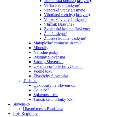
Turčianska kotlina (Jaskyne)
Veľká Fatra (Jaskyne)
Veporské vrchy (Jaskyne)
Vihorlatské vrchy (Jaskyne)
Volovské vrchy (Jaskyne)
Vtáčnik (Jaskyne)
Zvolenská kotlina (Jaskyne)
Žiar (Jaskyne)
Žilinská kotlina (Jaskyne)
Maloplošné chránené územia
Minerály
Národné parky
Rastliny Slovenska
Stromy Slovenska
Územia európskeho významu
Vodné toky
Živočíchy Slovenska
Turistika
Cyklotrasy na Slovensku
Čo je čo?
Splavnosť riek
Turistické chodníky KST
Slovensko
Hlavné mesto Bratislava
Opis Regiónov