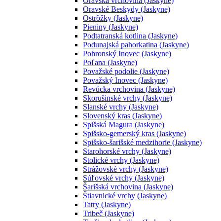
Oravská vrchovina (Jaskyne)
Oravské Beskydy (Jaskyne)
Ostrôžky (Jaskyne)
Pieniny (Jaskyne)
Podtatranská kotlina (Jaskyne)
Podunajská pahorkatina (Jaskyne)
Pohronský Inovec (Jaskyne)
Poľana (Jaskyne)
Považské podolie (Jaskyne)
Považský Inovec (Jaskyne)
Revúcka vrchovina (Jaskyne)
Skorušinské vrchy (Jaskyne)
Slanské vrchy (Jaskyne)
Slovenský kras (Jaskyne)
Spišská Magura (Jaskyne)
Spišsko-gemerský kras (Jaskyne)
Spišsko-šarišské medzihorie (Jaskyne)
Starohorské vrchy (Jaskyne)
Stolické vrchy (Jaskyne)
Strážovské vrchy (Jaskyne)
Súľovské vrchy (Jaskyne)
Šarišská vrchovina (Jaskyne)
Štiavnické vrchy (Jaskyne)
Tatry (Jaskyne)
Tribeč (Jaskyne)