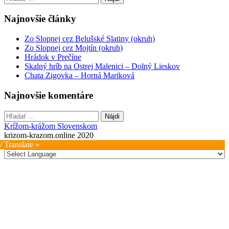
Najnovšie články
Zo Slopnej cez Belušské Slatiny (okruh)
Zo Slopnej cez Mojtín (okruh)
Hrádok v Prečíne
Skalný hríb na Ostrej Malenici – Dolný Lieskov
Chata Zigovka – Horná Mariková
Najnovšie komentáre
Hľadať:
Krížom-krážom Slovenskom
krizom-krazom.online 2020
/ Translate »