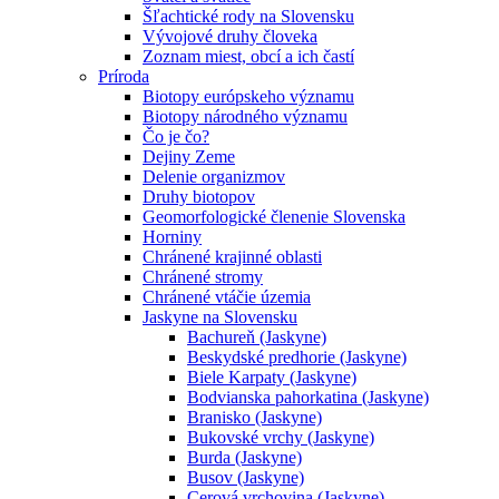
Šľachtické rody na Slovensku
Vývojové druhy človeka
Zoznam miest, obcí a ich častí
Príroda
Biotopy európskeho významu
Biotopy národného významu
Čo je čo?
Dejiny Zeme
Delenie organizmov
Druhy biotopov
Geomorfologické členenie Slovenska
Horniny
Chránené krajinné oblasti
Chránené stromy
Chránené vtáčie územia
Jaskyne na Slovensku
Bachureň (Jaskyne)
Beskydské predhorie (Jaskyne)
Biele Karpaty (Jaskyne)
Bodvianska pahorkatina (Jaskyne)
Branisko (Jaskyne)
Bukovské vrchy (Jaskyne)
Burda (Jaskyne)
Busov (Jaskyne)
Cerová vrchovina (Jaskyne)