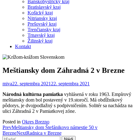
Banskobystrický kraj
Bratislavský kraj
Košický kraj
Nitriansky kraj
Prešovský kraj
Trenčiansky kraj
Trnavský kraj
Žilinský kraj
Kontakt
Meštiansky dom Záhradná 2 v Brezne
miva
22. septembra 2021
22. septembra 2021
Národná kultúrna pamiatka
vyhlásená v roku 1963. Empírový
meštiansky dom bol postavený v 19.storočí. Má obdĺžnikový
pôdorys, je dvojpodlažný s podpivničením. Solitér sa nachádza na
ulici Záhradná 2 v Pamiatkovej zóne.
Posted in
Okres Brezno
Post
Prev
Meštiansky dom Štefánikovo námestie 50 v
Brezne
Next
Radnica v Brezne
navigation
Hľadať: