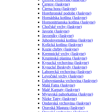
Čergov (Jaskyne)
Čierna hora (Jaskyne)
Horehronské podolie (Jaskyne)
Hornádska kotlina (Jaskyne)
Hornonitrianska kotlina (Jaskyne)
Chočské vrchy (Jaskyne)
Javorie (Jaskyne)
Javorníky (Jaskyne)
Juhoslovenská kotlina (Jaskyne)
Košická kotlina (Jaskyne)
Kozie chrbty (Jaskyne)
Kremnické vrchy (Jaskyne)
Krupinská planina (Jaskyne)
Kysucká vrchovina (Jaskyne)
Kysucké Beskydy (Jaskyne)
Laborecká vrchovina (Jaskyne)
Levočské vrchy (Jaskyne)
Ľubovnianska vrchovina (Jaskyne)
Malá Fatra (Jaskyne)
Malé Karpaty (Jaskyne)
Myjavská pahorkatina (Jaskyne)
Nízke Tatry (Jaskyne)
Ondavská vrchovina (Jaskyne)
Oravská Magura (Jaskyne)