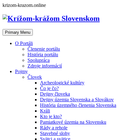
Skip
krizom-krazom.online
to
content
Primary Menu
O Portáli
Členenie portálu
História portálu
Spolupráca
Zdroje informácií
Pojmy
Človek
Archeologické kultúry
Čo je čo?
Dejiny človeka
Dejiny územia Slovenska a Slovákov
História územného členenia Slovenska
Králi
Kto je kto?
Pamiatkové územia na Slovensku
Rády a rehole
Stavebné slohy
Svätci a svätice