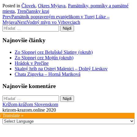
Posted in
Človek
,
Okres Myjava
,
Pamätníky, pomníky a pamätné
miesta
,
Trenčiansky kraj
Post
Prev
Pamätník popraveným evanjelikom v Turej Lúke –
Myjava
Next
Vodný mlyn vo Vrbovciach
navigation
Hľadať:
Najnovšie články
Zo Slopnej cez Belušské Slatiny (okruh)
Zo Slopnej cez Mojtín (okruh)
Hrádok v Prečíne
Skalný hríb na Ostrej Malenici – Dolný Lieskov
Chata Zigovka – Horná Mariková
Najnovšie komentáre
Hľadať:
Krížom-krážom Slovenskom
krizom-krazom.online 2020
/ Translate »