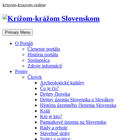
Skip
krizom-krazom.online
to
content
Primary Menu
O Portáli
Členenie portálu
História portálu
Spolupráca
Zdroje informácií
Pojmy
Človek
Archeologické kultúry
Čo je čo?
Dejiny človeka
Dejiny územia Slovenska a Slovákov
História územného členenia Slovenska
Králi
Kto je kto?
Pamiatkové územia na Slovensku
Rády a rehole
Stavebné slohy
Svätci a svätice