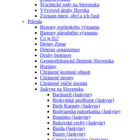
Šľachtické rody na Slovensku
Vývojové druhy človeka
Zoznam miest, obcí a ich častí
Príroda
Biotopy európskeho významu
Biotopy národného významu
Čo je čo?
Dejiny Zeme
Delenie organizmov
Druhy biotopov
Geomorfologické členenie Slovenska
Horniny
Chránené krajinné oblasti
Chránené stromy
Chránené vtáčie územia
Jaskyne na Slovensku
Bachureň (Jaskyne)
Beskydské predhorie (Jaskyne)
Biele Karpaty (Jaskyne)
Bodvianska pahorkatina (Jaskyne)
Branisko (Jaskyne)
Bukovské vrchy (Jaskyne)
Burda (Jaskyne)
Busov (Jaskyne)
Cerová vrchovina (Jaskyne)