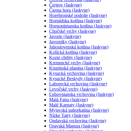
Čergov (Jaskyne)
Čierna hora (Jaskyne)
Horehronské podolie (Jaskyne)
Hornádska kotlina (Jaskyne)
Hornonitrianska kotlina (Jaskyne)
Chočské vrchy (Jaskyne)
Javorie (Jaskyne)
Javorníky (Jaskyne)
Juhoslovenská kotlina (Jaskyne)
Košická kotlina (Jaskyne)
Kozie chrbty (Jaskyne)
Kremnické vrchy (Jaskyne)
Krupinská planina (Jaskyne)
Kysucká vrchovina (Jaskyne)
Kysucké Beskydy (Jaskyne)
Laborecká vrchovina (Jaskyne)
Levočské vrchy (Jaskyne)
Ľubovnianska vrchovina (Jaskyne)
Malá Fatra (Jaskyne)
Malé Karpaty (Jaskyne)
Myjavská pahorkatina (Jaskyne)
Nízke Tatry (Jaskyne)
Ondavská vrchovina (Jaskyne)
Oravská Magura (Jaskyne)