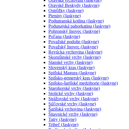
Oravská vrchovina (Jaskyne)
Oravské Beskydy (Jaskyne)
Ostrôžky (Jaskyne)
Pieniny (Jaskyne)
Podtatranská kotlina (Jaskyne)
Podunajská pahorkatina (Jaskyne)
Pohronský Inovec (Jaskyne)
Poľana (Jaskyne)
Považské podolie (Jaskyne)
Považský Inovec (Jaskyne)
Revúcka vrchovina (Jaskyne)
Skorušinské vrchy (Jaskyne)
Slanské vrchy (Jaskyne)
Slovenský kras (Jaskyne)
Spišská Magura (Jaskyne)
Spišsko-gemerský kras (Jaskyne)
Spišsko-šarišské medzihorie (Jaskyne)
Starohorské vrchy (Jaskyne)
Stolické vrchy (Jaskyne)
Strážovské vrchy (Jaskyne)
Súľovské vrchy (Jaskyne)
Šarišská vrchovina (Jaskyne)
Štiavnické vrchy (Jaskyne)
Tatry (Jaskyne)
Tribeč (Jaskyne)