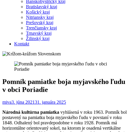
Banskobystrický kraj
Bratislavský kraj
Košický kraj
Nitriansky kraj
Prešovský kraj
Trenčiansky kraj
Trnavský kraj
Žilinský kraj
Kontakt
Pomník pamiatke boja myjavského ľudu
v obci Poriadie
miva
3. júna 2021
31. januára 2025
Národná kultúrna pamiatka
vyhlásená v roku 1963. Pomník bol
postavený na pamiatku boja myjavského ľudu v povstaní v roku
1848. Odhalený bol pravdepodobne v roku 1928. Pomník má
horizontálne orientovaný sokel, na ktorom je osadená vertikálne