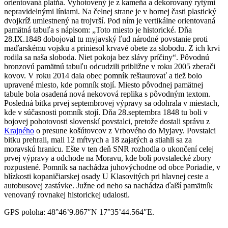
orientovaná platňa. Vyhotovený je z kameňa a dekorovaný rytými
nepravidelnými líniami. Na čelnej strane je v hornej časti plastický
dvojkríž umiestnený na trojvrší. Pod ním je vertikálne orientovaná
pamätná tabuľa s nápisom: „Toto miesto je historické. Dňa
28.IX.1848 dobojoval tu myjavský ľud národné povstanie proti
maďarskému vojsku a priniesol krvavé obete za slobodu. Z ich krvi
rodila sa naša sloboda. Niet pokoja bez slávy príčiny“. Pôvodnú
bronzovú pamätnú tabuľu odcudzili približne v roku 2005 zberači
kovov. V roku 2014 dala obec pomník reštaurovať a tiež bolo
upravené miesto, kde pomník stojí. Miesto pôvodnej pamätnej
tabule bola osadená nová nekovová replika s pôvodným textom.
Posledná bitka prvej septembrovej výpravy sa odohrala v miestach,
kde v súčasnosti pomník stojí. Dňa 28.septembra 1848 tu boli v
bojovej pohotovosti slovenskí povstalci, pretože dostali správu z
Krajného
o presune košútovcov z Vrbového do Myjavy. Povstalci
bitku prehrali, mali 12 mŕtvych a 18 zajatých a stiahli sa za
moravskú hranicu. Ešte v ten deň SNR rozhodla o ukončení celej
prvej výpravy a odchode na Moravu, kde boli povstalecké zbory
rozpustené. Pomník sa nachádza juhovýchodne od obce Poriadie, v
blízkosti kopaničiarskej osady U Klasovitých pri hlavnej ceste a
autobusovej zastávke. Južne od neho sa nachádza ďalší pamätník
venovaný rovnakej historickej udalosti.
GPS poloha: 48°46’9.867″N 17°35’44.564″E.