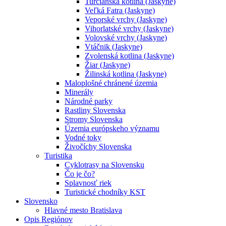
Turčianska kotlina (Jaskyne)
Veľká Fatra (Jaskyne)
Veporské vrchy (Jaskyne)
Vihorlatské vrchy (Jaskyne)
Volovské vrchy (Jaskyne)
Vtáčnik (Jaskyne)
Zvolenská kotlina (Jaskyne)
Žiar (Jaskyne)
Žilinská kotlina (Jaskyne)
Maloplošné chránené územia
Minerály
Národné parky
Rastliny Slovenska
Stromy Slovenska
Územia európskeho významu
Vodné toky
Živočíchy Slovenska
Turistika
Cyklotrasy na Slovensku
Čo je čo?
Splavnosť riek
Turistické chodníky KST
Slovensko
Hlavné mesto Bratislava
Opis Regiónov