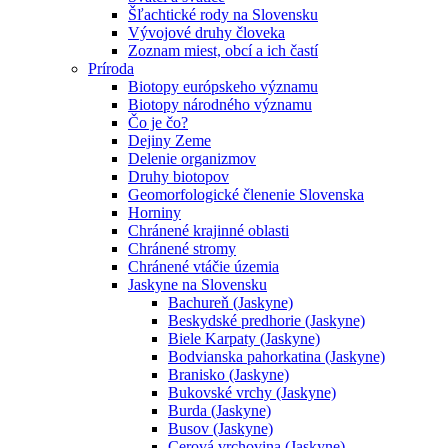
Šľachtické rody na Slovensku
Vývojové druhy človeka
Zoznam miest, obcí a ich častí
Príroda
Biotopy európskeho významu
Biotopy národného významu
Čo je čo?
Dejiny Zeme
Delenie organizmov
Druhy biotopov
Geomorfologické členenie Slovenska
Horniny
Chránené krajinné oblasti
Chránené stromy
Chránené vtáčie územia
Jaskyne na Slovensku
Bachureň (Jaskyne)
Beskydské predhorie (Jaskyne)
Biele Karpaty (Jaskyne)
Bodvianska pahorkatina (Jaskyne)
Branisko (Jaskyne)
Bukovské vrchy (Jaskyne)
Burda (Jaskyne)
Busov (Jaskyne)
Cerová vrchovina (Jaskyne)