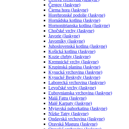
Čergov (Jaskyne)
Čierna hora (Jaskyne)
Horehronské podolie (Jaskyne)
Hornádska kotlina (Jaskyne)
Hornonitrianska kotlina (Jaskyne)
Chočské vrchy (Jaskyne)
Javorie (Jaskyne)
Javorníky (Jaskyne)
Juhoslovenská kotlina (Jaskyne)
Košická kotlina (Jaskyne)
Kozie chrbty (Jaskyne)
Kremnické vrchy (Jaskyne)
Krupinská planina (Jaskyne)
Kysucká vrchovina (Jaskyne)
Kysucké Beskydy (Jaskyne)
Laborecká vrchovina (Jaskyne)
Levočské vrchy (Jaskyne)
Ľubovnianska vrchovina (Jaskyne)
Malá Fatra (Jaskyne)
Malé Karpaty (Jaskyne)
Myjavská pahorkatina (Jaskyne)
Nízke Tatry (Jaskyne)
Ondavská vrchovina (Jaskyne)
Oravská Magura (Jaskyne)