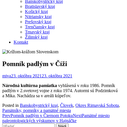
Banskobystrický kraj
Bratislavský kraj
Košický kraj
Nitriansky kraj
Prešovský kraj
Trenčiansky kraj
Trnavský kraj
Žilinský kraj
Kontakt
Pomník padlým v Číži
miva
23. októbra 2021
23. októbra 2021
Národná kultúrna pamiatka
vyhlásená v roku 1986. Pomník
padlým v 2.svetovej vojne z roku 1974. Autormi sú Podzimková
a Mika. Nachádza sa v areáli kúpeľov.
Posted in
Banskobystrický kraj
,
Človek
,
Okres Rimavská Sobota
,
Pamätníky, pomníky a pamätné miesta
Post
Prev
Pomník padlým v Čiernom Potoku
Next
Pamätné miesto
paleontologických výskumov v Hajnáčke
navigation
Hľadať: