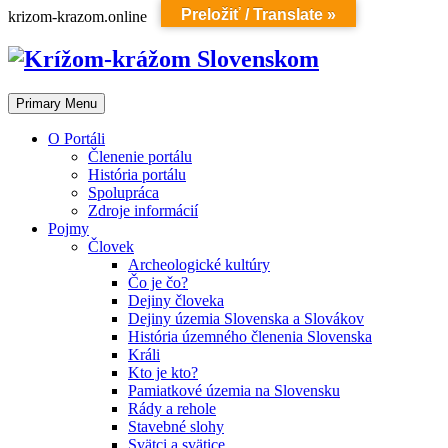
Preložiť / Translate »
Skip
krizom-krazom.online
to
content
Primary Menu
O Portáli
Členenie portálu
História portálu
Spolupráca
Zdroje informácií
Pojmy
Človek
Archeologické kultúry
Čo je čo?
Dejiny človeka
Dejiny územia Slovenska a Slovákov
História územného členenia Slovenska
Králi
Kto je kto?
Pamiatkové územia na Slovensku
Rády a rehole
Stavebné slohy
Svätci a svätice