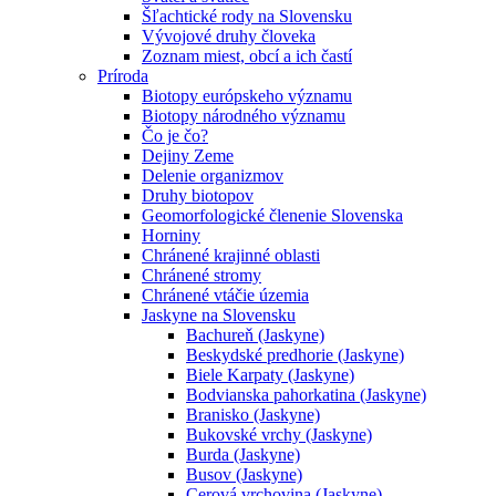
Šľachtické rody na Slovensku
Vývojové druhy človeka
Zoznam miest, obcí a ich častí
Príroda
Biotopy európskeho významu
Biotopy národného významu
Čo je čo?
Dejiny Zeme
Delenie organizmov
Druhy biotopov
Geomorfologické členenie Slovenska
Horniny
Chránené krajinné oblasti
Chránené stromy
Chránené vtáčie územia
Jaskyne na Slovensku
Bachureň (Jaskyne)
Beskydské predhorie (Jaskyne)
Biele Karpaty (Jaskyne)
Bodvianska pahorkatina (Jaskyne)
Branisko (Jaskyne)
Bukovské vrchy (Jaskyne)
Burda (Jaskyne)
Busov (Jaskyne)
Cerová vrchovina (Jaskyne)