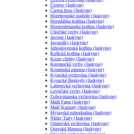
Čergov (Jaskyne)
Čierna hora (Jaskyne)
Horehronské podolie (Jaskyne)
Hornádska kotlina (Jaskyne)
Hornonitrianska kotlina (Jaskyne)
Chočské vrchy (Jaskyne)
Javorie (Jaskyne)
Javorníky (Jaskyne)
Juhoslovenská kotlina (Jaskyne)
Košická kotlina (Jaskyne)
Kozie chrbty (Jaskyne)
Kremnické vrchy (Jaskyne)
Krupinská planina (Jaskyne)
Kysucká vrchovina (Jaskyne)
Kysucké Beskydy (Jaskyne)
Laborecká vrchovina (Jaskyne)
Levočské vrchy (Jaskyne)
Ľubovnianska vrchovina (Jaskyne)
Malá Fatra (Jaskyne)
Malé Karpaty (Jaskyne)
Myjavská pahorkatina (Jaskyne)
Nízke Tatry (Jaskyne)
Ondavská vrchovina (Jaskyne)
Oravská Magura (Jaskyne)