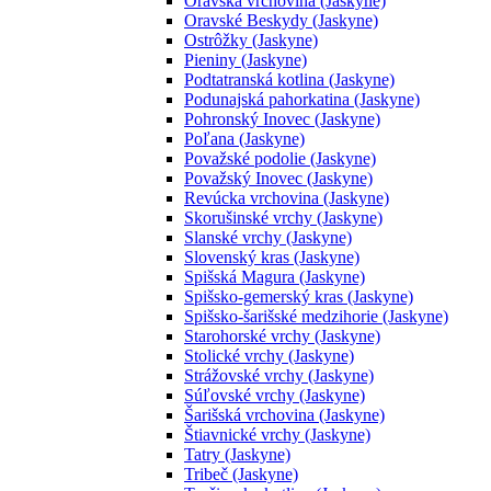
Oravská vrchovina (Jaskyne)
Oravské Beskydy (Jaskyne)
Ostrôžky (Jaskyne)
Pieniny (Jaskyne)
Podtatranská kotlina (Jaskyne)
Podunajská pahorkatina (Jaskyne)
Pohronský Inovec (Jaskyne)
Poľana (Jaskyne)
Považské podolie (Jaskyne)
Považský Inovec (Jaskyne)
Revúcka vrchovina (Jaskyne)
Skorušinské vrchy (Jaskyne)
Slanské vrchy (Jaskyne)
Slovenský kras (Jaskyne)
Spišská Magura (Jaskyne)
Spišsko-gemerský kras (Jaskyne)
Spišsko-šarišské medzihorie (Jaskyne)
Starohorské vrchy (Jaskyne)
Stolické vrchy (Jaskyne)
Strážovské vrchy (Jaskyne)
Súľovské vrchy (Jaskyne)
Šarišská vrchovina (Jaskyne)
Štiavnické vrchy (Jaskyne)
Tatry (Jaskyne)
Tribeč (Jaskyne)