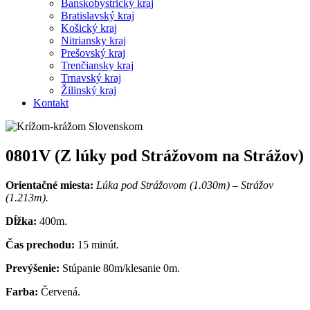
Banskobystrický kraj
Bratislavský kraj
Košický kraj
Nitriansky kraj
Prešovský kraj
Trenčiansky kraj
Trnavský kraj
Žilinský kraj
Kontakt
0801V (Z lúky pod Strážovom na Strážov)
Orientačné miesta:
Lúka pod Strážovom (1.030m) – Strážov
(1.213m).
Dĺžka:
400m.
Čas prechodu:
15 minút.
Prevýšenie:
Stúpanie 80m/klesanie 0m.
Farba:
Červená.