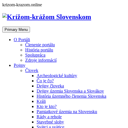
Skip
krizom-krazom.online
to
content
Primary Menu
O Portáli
Členenie portálu
História portálu
Spolupráca
Zdroje informácií
Pojmy
Človek
Archeologické kultúry
Čo je čo?
Dejiny človeka
Dejiny územia Slovenska a Slovákov
História územného členenia Slovenska
Králi
Kto je kto?
Pamiatkové územia na Slovensku
Rády a rehole
Stavebné slohy
Svätci a svätice