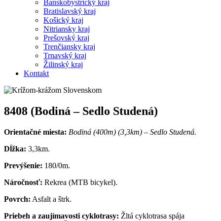
Banskobystrický kraj
Bratislavský kraj
Košický kraj
Nitriansky kraj
Prešovský kraj
Trenčiansky kraj
Trnavský kraj
Žilinský kraj
Kontakt
8408 (Bodiná – Sedlo Studená)
Orientačné miesta:
Bodiná (400m) (3,3km) – Sedlo Studená.
Dĺžka:
3,3km.
Prevýšenie:
180/0m.
Náročnosť:
Rekrea (MTB bicykel).
Povrch:
Asfalt a štrk.
Priebeh a zaujímavosti cyklotrasy:
Žltá cyklotrasa spája