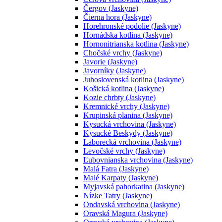
Čergov (Jaskyne)
Čierna hora (Jaskyne)
Horehronské podolie (Jaskyne)
Hornádska kotlina (Jaskyne)
Hornonitrianska kotlina (Jaskyne)
Chočské vrchy (Jaskyne)
Javorie (Jaskyne)
Javorníky (Jaskyne)
Juhoslovenská kotlina (Jaskyne)
Košická kotlina (Jaskyne)
Kozie chrbty (Jaskyne)
Kremnické vrchy (Jaskyne)
Krupinská planina (Jaskyne)
Kysucká vrchovina (Jaskyne)
Kysucké Beskydy (Jaskyne)
Laborecká vrchovina (Jaskyne)
Levočské vrchy (Jaskyne)
Ľubovnianska vrchovina (Jaskyne)
Malá Fatra (Jaskyne)
Malé Karpaty (Jaskyne)
Myjavská pahorkatina (Jaskyne)
Nízke Tatry (Jaskyne)
Ondavská vrchovina (Jaskyne)
Oravská Magura (Jaskyne)