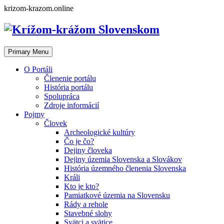
Skip
krizom-krazom.online
to
content
Primary Menu
O Portáli
Členenie portálu
História portálu
Spolupráca
Zdroje informácií
Pojmy
Človek
Archeologické kultúry
Čo je čo?
Dejiny človeka
Dejiny územia Slovenska a Slovákov
História územného členenia Slovenska
Králi
Kto je kto?
Pamiatkové územia na Slovensku
Rády a rehole
Stavebné slohy
Svätci a svätice