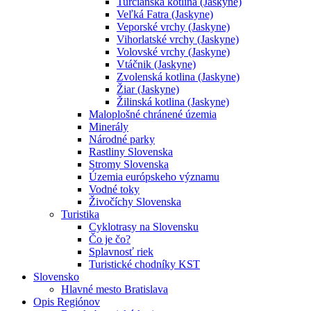
Turčianska kotlina (Jaskyne)
Veľká Fatra (Jaskyne)
Veporské vrchy (Jaskyne)
Vihorlatské vrchy (Jaskyne)
Volovské vrchy (Jaskyne)
Vtáčnik (Jaskyne)
Zvolenská kotlina (Jaskyne)
Žiar (Jaskyne)
Žilinská kotlina (Jaskyne)
Maloplošné chránené územia
Minerály
Národné parky
Rastliny Slovenska
Stromy Slovenska
Územia európskeho významu
Vodné toky
Živočíchy Slovenska
Turistika
Cyklotrasy na Slovensku
Čo je čo?
Splavnosť riek
Turistické chodníky KST
Slovensko
Hlavné mesto Bratislava
Opis Regiónov