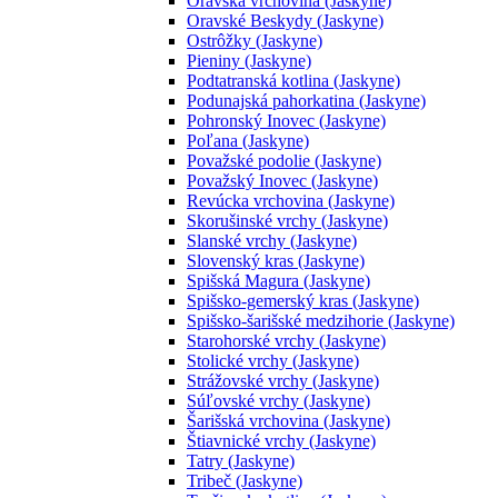
Oravská vrchovina (Jaskyne)
Oravské Beskydy (Jaskyne)
Ostrôžky (Jaskyne)
Pieniny (Jaskyne)
Podtatranská kotlina (Jaskyne)
Podunajská pahorkatina (Jaskyne)
Pohronský Inovec (Jaskyne)
Poľana (Jaskyne)
Považské podolie (Jaskyne)
Považský Inovec (Jaskyne)
Revúcka vrchovina (Jaskyne)
Skorušinské vrchy (Jaskyne)
Slanské vrchy (Jaskyne)
Slovenský kras (Jaskyne)
Spišská Magura (Jaskyne)
Spišsko-gemerský kras (Jaskyne)
Spišsko-šarišské medzihorie (Jaskyne)
Starohorské vrchy (Jaskyne)
Stolické vrchy (Jaskyne)
Strážovské vrchy (Jaskyne)
Súľovské vrchy (Jaskyne)
Šarišská vrchovina (Jaskyne)
Štiavnické vrchy (Jaskyne)
Tatry (Jaskyne)
Tribeč (Jaskyne)