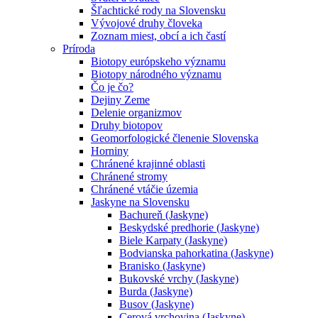
Šľachtické rody na Slovensku
Vývojové druhy človeka
Zoznam miest, obcí a ich častí
Príroda
Biotopy európskeho významu
Biotopy národného významu
Čo je čo?
Dejiny Zeme
Delenie organizmov
Druhy biotopov
Geomorfologické členenie Slovenska
Horniny
Chránené krajinné oblasti
Chránené stromy
Chránené vtáčie územia
Jaskyne na Slovensku
Bachureň (Jaskyne)
Beskydské predhorie (Jaskyne)
Biele Karpaty (Jaskyne)
Bodvianska pahorkatina (Jaskyne)
Branisko (Jaskyne)
Bukovské vrchy (Jaskyne)
Burda (Jaskyne)
Busov (Jaskyne)
Cerová vrchovina (Jaskyne)