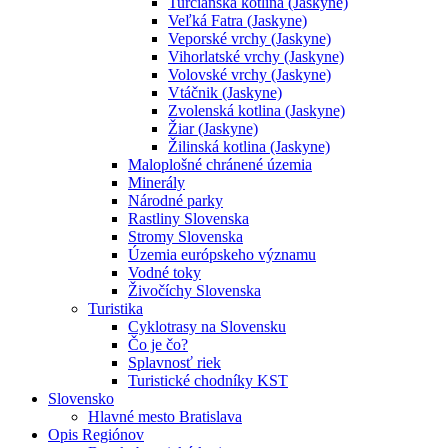
Turčianska kotlina (Jaskyne)
Veľká Fatra (Jaskyne)
Veporské vrchy (Jaskyne)
Vihorlatské vrchy (Jaskyne)
Volovské vrchy (Jaskyne)
Vtáčnik (Jaskyne)
Zvolenská kotlina (Jaskyne)
Žiar (Jaskyne)
Žilinská kotlina (Jaskyne)
Maloplošné chránené územia
Minerály
Národné parky
Rastliny Slovenska
Stromy Slovenska
Územia európskeho významu
Vodné toky
Živočíchy Slovenska
Turistika
Cyklotrasy na Slovensku
Čo je čo?
Splavnosť riek
Turistické chodníky KST
Slovensko
Hlavné mesto Bratislava
Opis Regiónov