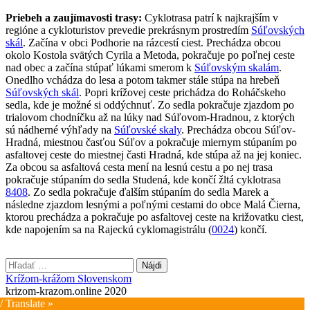
Priebeh a zaujímavosti trasy:
Cyklotrasa patrí k najkrajším v
regióne a cykloturistov prevedie prekrásnym prostredím
Súľovských
skál
. Začína v obci Podhorie na rázcestí ciest. Prechádza obcou
okolo Kostola svätých Cyrila a Metoda, pokračuje po poľnej ceste
nad obec a začína stúpať lúkami smerom k
Súľovským skalám
.
Onedlho vchádza do lesa a potom takmer stále stúpa na hrebeň
Súľovských skál
. Popri krížovej ceste prichádza do Roháčskeho
sedla, kde je možné si oddýchnuť. Zo sedla pokračuje zjazdom po
trialovom chodníčku až na lúky nad Súľovom-Hradnou, z ktorých
sú nádherné výhľady na
Súľovské skaly
. Prechádza obcou Súľov-
Hradná, miestnou časťou Súľov a pokračuje miernym stúpaním po
asfaltovej ceste do miestnej časti Hradná, kde stúpa až na jej koniec.
Za obcou sa asfaltová cesta mení na lesnú cestu a po nej trasa
pokračuje stúpaním do sedla Studená, kde končí žltá cyklotrasa
8408
. Zo sedla pokračuje ďalším stúpaním do sedla Marek a
následne zjazdom lesnými a poľnými cestami do obce Malá Čierna,
ktorou prechádza a pokračuje po asfaltovej ceste na križovatku ciest,
kde napojením sa na Rajeckú cyklomagistrálu (
0024
) končí.
Hľadať:
Krížom-krážom Slovenskom
krizom-krazom.online 2020
/ Translate »