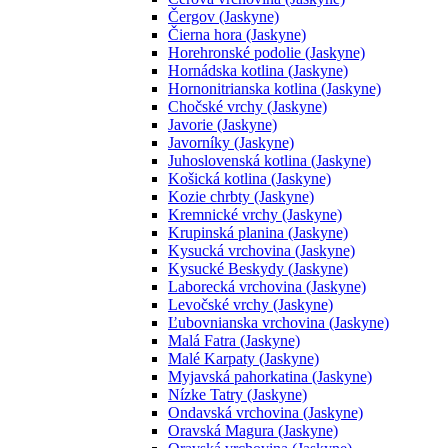
Čergov (Jaskyne)
Čierna hora (Jaskyne)
Horehronské podolie (Jaskyne)
Hornádska kotlina (Jaskyne)
Hornonitrianska kotlina (Jaskyne)
Chočské vrchy (Jaskyne)
Javorie (Jaskyne)
Javorníky (Jaskyne)
Juhoslovenská kotlina (Jaskyne)
Košická kotlina (Jaskyne)
Kozie chrbty (Jaskyne)
Kremnické vrchy (Jaskyne)
Krupinská planina (Jaskyne)
Kysucká vrchovina (Jaskyne)
Kysucké Beskydy (Jaskyne)
Laborecká vrchovina (Jaskyne)
Levočské vrchy (Jaskyne)
Ľubovnianska vrchovina (Jaskyne)
Malá Fatra (Jaskyne)
Malé Karpaty (Jaskyne)
Myjavská pahorkatina (Jaskyne)
Nízke Tatry (Jaskyne)
Ondavská vrchovina (Jaskyne)
Oravská Magura (Jaskyne)