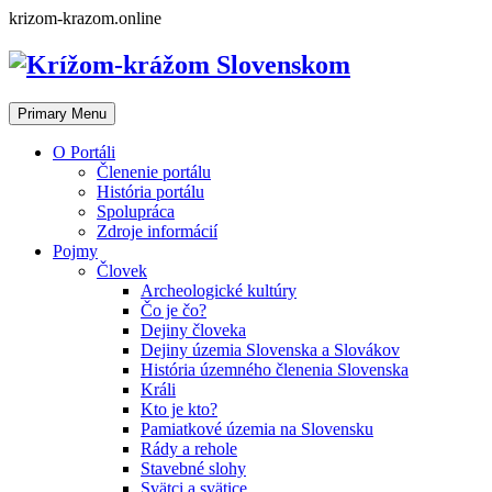
Skip
krizom-krazom.online
to
content
Primary Menu
O Portáli
Členenie portálu
História portálu
Spolupráca
Zdroje informácií
Pojmy
Človek
Archeologické kultúry
Čo je čo?
Dejiny človeka
Dejiny územia Slovenska a Slovákov
História územného členenia Slovenska
Králi
Kto je kto?
Pamiatkové územia na Slovensku
Rády a rehole
Stavebné slohy
Svätci a svätice