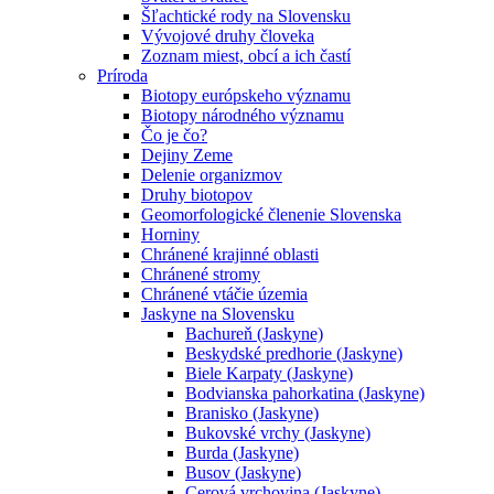
Šľachtické rody na Slovensku
Vývojové druhy človeka
Zoznam miest, obcí a ich častí
Príroda
Biotopy európskeho významu
Biotopy národného významu
Čo je čo?
Dejiny Zeme
Delenie organizmov
Druhy biotopov
Geomorfologické členenie Slovenska
Horniny
Chránené krajinné oblasti
Chránené stromy
Chránené vtáčie územia
Jaskyne na Slovensku
Bachureň (Jaskyne)
Beskydské predhorie (Jaskyne)
Biele Karpaty (Jaskyne)
Bodvianska pahorkatina (Jaskyne)
Branisko (Jaskyne)
Bukovské vrchy (Jaskyne)
Burda (Jaskyne)
Busov (Jaskyne)
Cerová vrchovina (Jaskyne)