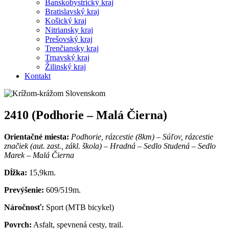
Banskobystrický kraj
Bratislavský kraj
Košický kraj
Nitriansky kraj
Prešovský kraj
Trenčiansky kraj
Trnavský kraj
Žilinský kraj
Kontakt
2410 (Podhorie – Malá Čierna)
Orientačné miesta:
Podhorie, rázcestie (8km) – Súľov, rázcestie
značiek (aut. zast., zákl. škola) – Hradná – Sedlo Studená – Sedlo
Marek – Malá Čierna
Dĺžka:
15,9km.
Prevýšenie:
609/519m.
Náročnosť:
Sport (MTB bicykel)
Povrch:
Asfalt, spevnená cesty, trail.