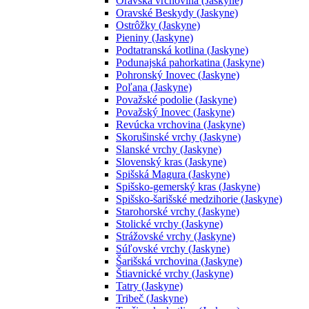
Oravská vrchovina (Jaskyne)
Oravské Beskydy (Jaskyne)
Ostrôžky (Jaskyne)
Pieniny (Jaskyne)
Podtatranská kotlina (Jaskyne)
Podunajská pahorkatina (Jaskyne)
Pohronský Inovec (Jaskyne)
Poľana (Jaskyne)
Považské podolie (Jaskyne)
Považský Inovec (Jaskyne)
Revúcka vrchovina (Jaskyne)
Skorušinské vrchy (Jaskyne)
Slanské vrchy (Jaskyne)
Slovenský kras (Jaskyne)
Spišská Magura (Jaskyne)
Spišsko-gemerský kras (Jaskyne)
Spišsko-šarišské medzihorie (Jaskyne)
Starohorské vrchy (Jaskyne)
Stolické vrchy (Jaskyne)
Strážovské vrchy (Jaskyne)
Súľovské vrchy (Jaskyne)
Šarišská vrchovina (Jaskyne)
Štiavnické vrchy (Jaskyne)
Tatry (Jaskyne)
Tribeč (Jaskyne)