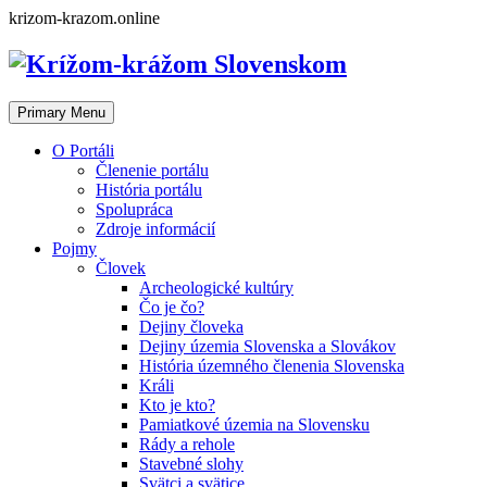
Skip
krizom-krazom.online
to
content
Primary Menu
O Portáli
Členenie portálu
História portálu
Spolupráca
Zdroje informácií
Pojmy
Človek
Archeologické kultúry
Čo je čo?
Dejiny človeka
Dejiny územia Slovenska a Slovákov
História územného členenia Slovenska
Králi
Kto je kto?
Pamiatkové územia na Slovensku
Rády a rehole
Stavebné slohy
Svätci a svätice