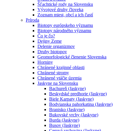
Šľachtické rody na Slovensku
Vývojové druhy človeka
Zoznam miest, obcí a ich častí
Príroda
Biotopy európskeho významu
Biotopy národného významu
Čo je čo?
Dejiny Zeme
Delenie organizmov
Druhy biotopov
Geomorfologické členenie Slovenska
Horniny
Chránené krajinné oblasti
Chránené stromy
Chránené vtáčie územia
Jaskyne na Slovensku
Bachureň (Jaskyne)
Beskydské predhorie (Jaskyne)
Biele Karpaty (Jaskyne)
Bodvianska pahorkatina (Jaskyne)
Branisko (Jaskyne)
Bukovské vrchy (Jaskyne)
Burda (Jaskyne)
Busov (Jaskyne)
Cerová vrchovina (Jaskyne)