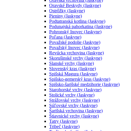
Oravská vrchovina (Jaskyne)
Oravské Beskydy (Jaskyne)
Ostrôžky (Jaskyne)
Pieniny (Jaskyne)
Podtatranská kotlina (Jaskyne)
Podunajská pahorkatina (Jaskyne)
Pohronský Inovec (Jaskyne)
Poľana (Jaskyne)
Považské podolie (Jaskyne)
Považský Inovec (Jaskyne)
Revúcka vrchovina (Jaskyne)
Skorušinské vrchy (Jaskyne)
Slanské vrchy (Jaskyne)
Slovenský kras (Jaskyne)
Spišská Magura (Jaskyne)
Spišsko-gemerský kras (Jaskyne)
Spišsko-šarišské medzihorie (Jaskyne)
Starohorské vrchy (Jaskyne)
Stolické vrchy (Jaskyne)
Strážovské vrchy (Jaskyne)
Súľovské vrchy (Jaskyne)
Šarišská vrchovina (Jaskyne)
Štiavnické vrchy (Jaskyne)
Tatry (Jaskyne)
Tribeč (Jaskyne)