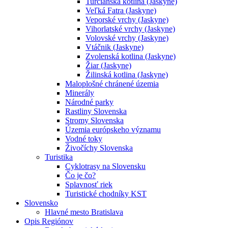
Turčianska kotlina (Jaskyne)
Veľká Fatra (Jaskyne)
Veporské vrchy (Jaskyne)
Vihorlatské vrchy (Jaskyne)
Volovské vrchy (Jaskyne)
Vtáčnik (Jaskyne)
Zvolenská kotlina (Jaskyne)
Žiar (Jaskyne)
Žilinská kotlina (Jaskyne)
Maloplošné chránené územia
Minerály
Národné parky
Rastliny Slovenska
Stromy Slovenska
Územia európskeho významu
Vodné toky
Živočíchy Slovenska
Turistika
Cyklotrasy na Slovensku
Čo je čo?
Splavnosť riek
Turistické chodníky KST
Slovensko
Hlavné mesto Bratislava
Opis Regiónov