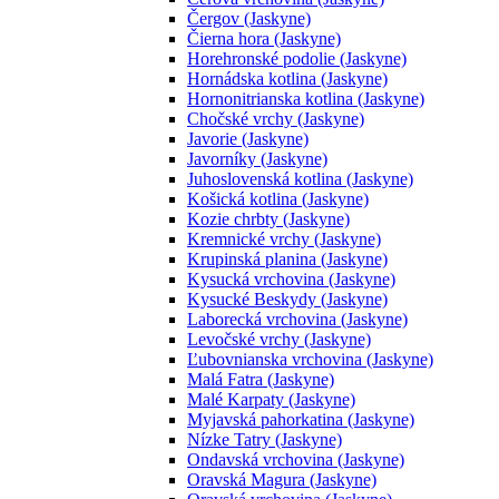
Čergov (Jaskyne)
Čierna hora (Jaskyne)
Horehronské podolie (Jaskyne)
Hornádska kotlina (Jaskyne)
Hornonitrianska kotlina (Jaskyne)
Chočské vrchy (Jaskyne)
Javorie (Jaskyne)
Javorníky (Jaskyne)
Juhoslovenská kotlina (Jaskyne)
Košická kotlina (Jaskyne)
Kozie chrbty (Jaskyne)
Kremnické vrchy (Jaskyne)
Krupinská planina (Jaskyne)
Kysucká vrchovina (Jaskyne)
Kysucké Beskydy (Jaskyne)
Laborecká vrchovina (Jaskyne)
Levočské vrchy (Jaskyne)
Ľubovnianska vrchovina (Jaskyne)
Malá Fatra (Jaskyne)
Malé Karpaty (Jaskyne)
Myjavská pahorkatina (Jaskyne)
Nízke Tatry (Jaskyne)
Ondavská vrchovina (Jaskyne)
Oravská Magura (Jaskyne)