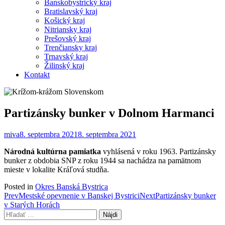
Banskobystrický kraj
Bratislavský kraj
Košický kraj
Nitriansky kraj
Prešovský kraj
Trenčiansky kraj
Trnavský kraj
Žilinský kraj
Kontakt
Partizánsky bunker v Dolnom Harmanci
miva
8. septembra 2021
8. septembra 2021
Národná kultúrna pamiatka
vyhlásená v roku 1963. Partizánsky
bunker z obdobia SNP z roku 1944 sa nachádza na pamätnom
mieste v lokalite Kráľová studňa.
Posted in
Okres Banská Bystrica
Post
Prev
Mestské opevnenie v Banskej Bystrici
Next
Partizánsky bunker
v Starých Horách
navigation
Hľadať: