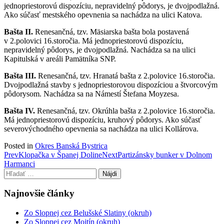
jednopriestorovú dispozíciu, nepravidelný pôdorys, je dvojpodlažná.
Ako súčasť mestského opevnenia sa nachádza na ulici Katova.
Bašta II.
Renesančná, tzv. Mäsiarska bašta bola postavená
v 2.polovici 16.storočia. Má jednopriestorovú dispozíciu,
nepravidelný pôdorys, je dvojpodlažná. Nachádza sa na ulici
Kapitulská v areáli Pamätníka SNP.
Bašta III.
Renesančná, tzv. Hranatá bašta z 2.polovice 16.storočia.
Dvojpodlažná stavby s jednopriestorovou dispozíciou a štvorcovým
pôdorysom. Nachádza sa na Námestí Štefana Moyzesa.
Bašta IV.
Renesančná, tzv. Okrúhla bašta z 2.polovice 16.storočia.
Má jednopriestorovú dispozíciu, kruhový pôdorys. Ako súčasť
severovýchodného opevnenia sa nachádza na ulici Kollárova.
Posted in
Okres Banská Bystrica
Post
Prev
Klopačka v Španej Doline
Next
Partizánsky bunker v Dolnom
Harmanci
navigation
Hľadať:
Najnovšie články
Zo Slopnej cez Belušské Slatiny (okruh)
Zo Slopnej cez Mojtín (okruh)