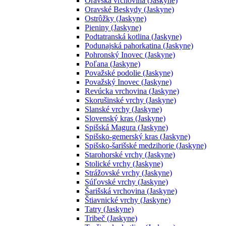
Oravská vrchovina (Jaskyne)
Oravské Beskydy (Jaskyne)
Ostrôžky (Jaskyne)
Pieniny (Jaskyne)
Podtatranská kotlina (Jaskyne)
Podunajská pahorkatina (Jaskyne)
Pohronský Inovec (Jaskyne)
Poľana (Jaskyne)
Považské podolie (Jaskyne)
Považský Inovec (Jaskyne)
Revúcka vrchovina (Jaskyne)
Skorušinské vrchy (Jaskyne)
Slanské vrchy (Jaskyne)
Slovenský kras (Jaskyne)
Spišská Magura (Jaskyne)
Spišsko-gemerský kras (Jaskyne)
Spišsko-šarišské medzihorie (Jaskyne)
Starohorské vrchy (Jaskyne)
Stolické vrchy (Jaskyne)
Strážovské vrchy (Jaskyne)
Súľovské vrchy (Jaskyne)
Šarišská vrchovina (Jaskyne)
Štiavnické vrchy (Jaskyne)
Tatry (Jaskyne)
Tribeč (Jaskyne)