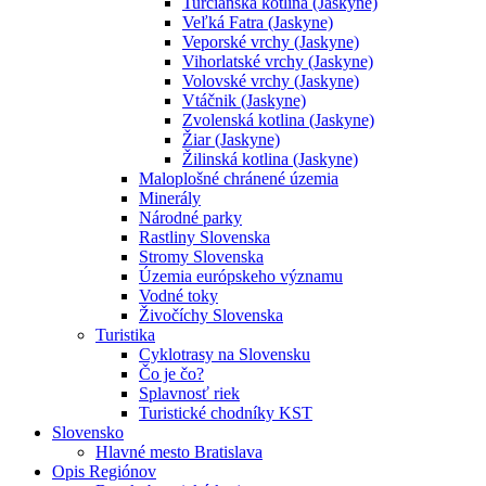
Turčianska kotlina (Jaskyne)
Veľká Fatra (Jaskyne)
Veporské vrchy (Jaskyne)
Vihorlatské vrchy (Jaskyne)
Volovské vrchy (Jaskyne)
Vtáčnik (Jaskyne)
Zvolenská kotlina (Jaskyne)
Žiar (Jaskyne)
Žilinská kotlina (Jaskyne)
Maloplošné chránené územia
Minerály
Národné parky
Rastliny Slovenska
Stromy Slovenska
Územia európskeho významu
Vodné toky
Živočíchy Slovenska
Turistika
Cyklotrasy na Slovensku
Čo je čo?
Splavnosť riek
Turistické chodníky KST
Slovensko
Hlavné mesto Bratislava
Opis Regiónov