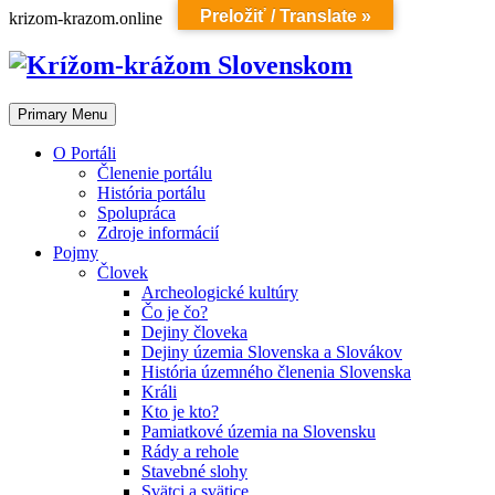
Preložiť / Translate »
Skip
krizom-krazom.online
to
content
Primary Menu
O Portáli
Členenie portálu
História portálu
Spolupráca
Zdroje informácií
Pojmy
Človek
Archeologické kultúry
Čo je čo?
Dejiny človeka
Dejiny územia Slovenska a Slovákov
História územného členenia Slovenska
Králi
Kto je kto?
Pamiatkové územia na Slovensku
Rády a rehole
Stavebné slohy
Svätci a svätice