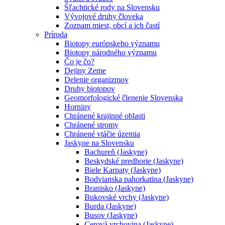
Šľachtické rody na Slovensku
Vývojové druhy človeka
Zoznam miest, obcí a ich častí
Príroda
Biotopy európskeho významu
Biotopy národného významu
Čo je čo?
Dejiny Zeme
Delenie organizmov
Druhy biotopov
Geomorfologické členenie Slovenska
Horniny
Chránené krajinné oblasti
Chránené stromy
Chránené vtáčie územia
Jaskyne na Slovensku
Bachureň (Jaskyne)
Beskydské predhorie (Jaskyne)
Biele Karpaty (Jaskyne)
Bodvianska pahorkatina (Jaskyne)
Branisko (Jaskyne)
Bukovské vrchy (Jaskyne)
Burda (Jaskyne)
Busov (Jaskyne)
Cerová vrchovina (Jaskyne)