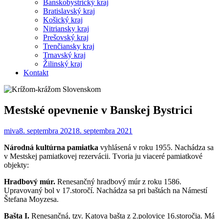
Banskobystrický kraj
Bratislavský kraj
Košický kraj
Nitriansky kraj
Prešovský kraj
Trenčiansky kraj
Trnavský kraj
Žilinský kraj
Kontakt
Mestské opevnenie v Banskej Bystrici
miva
8. septembra 2021
8. septembra 2021
Národná kultúrna pamiatka
vyhlásená v roku 1955. Nachádza sa
v Mestskej pamiatkovej rezervácii. Tvoria ju viaceré pamiatkové
objekty:
Hradbový múr.
Renesančný hradbový múr z roku 1586.
Upravovaný bol v 17.storočí. Nachádza sa pri baštách na Námestí
Štefana Moyzesa.
Bašta I.
Renesančná, tzv. Katova bašta z 2.polovice 16.storočia. Má