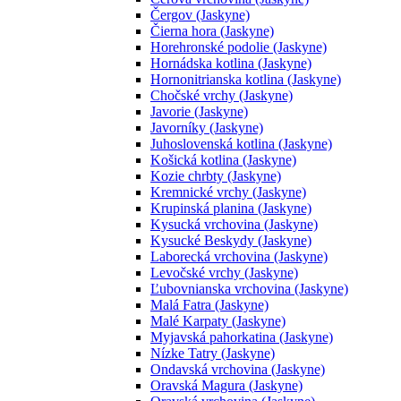
Čergov (Jaskyne)
Čierna hora (Jaskyne)
Horehronské podolie (Jaskyne)
Hornádska kotlina (Jaskyne)
Hornonitrianska kotlina (Jaskyne)
Chočské vrchy (Jaskyne)
Javorie (Jaskyne)
Javorníky (Jaskyne)
Juhoslovenská kotlina (Jaskyne)
Košická kotlina (Jaskyne)
Kozie chrbty (Jaskyne)
Kremnické vrchy (Jaskyne)
Krupinská planina (Jaskyne)
Kysucká vrchovina (Jaskyne)
Kysucké Beskydy (Jaskyne)
Laborecká vrchovina (Jaskyne)
Levočské vrchy (Jaskyne)
Ľubovnianska vrchovina (Jaskyne)
Malá Fatra (Jaskyne)
Malé Karpaty (Jaskyne)
Myjavská pahorkatina (Jaskyne)
Nízke Tatry (Jaskyne)
Ondavská vrchovina (Jaskyne)
Oravská Magura (Jaskyne)