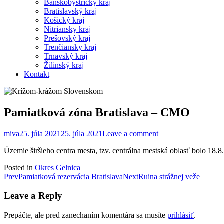
Banskobystrický kraj
Bratislavský kraj
Košický kraj
Nitriansky kraj
Prešovský kraj
Trenčiansky kraj
Trnavský kraj
Žilinský kraj
Kontakt
Pamiatková zóna Bratislava – CMO
miva
25. júla 2021
25. júla 2021
Leave a comment
Územie širšieho centra mesta, tzv. centrálna mestská oblasť bolo 18.
Posted in
Okres Gelnica
Post
Prev
Pamiatková rezervácia Bratislava
Next
Ruina strážnej veže
navigation
Leave a Reply
Prepáčte, ale pred zanechaním komentára sa musíte
prihlásiť
.