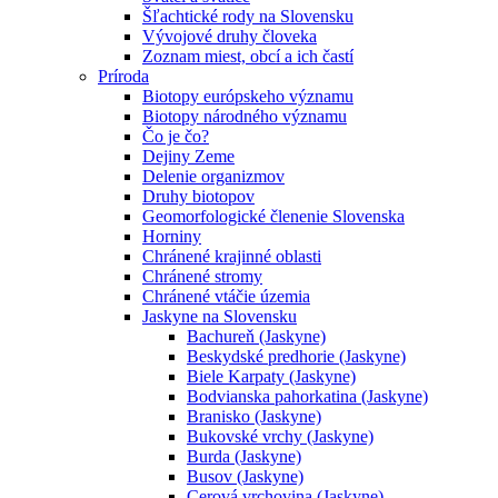
Šľachtické rody na Slovensku
Vývojové druhy človeka
Zoznam miest, obcí a ich častí
Príroda
Biotopy európskeho významu
Biotopy národného významu
Čo je čo?
Dejiny Zeme
Delenie organizmov
Druhy biotopov
Geomorfologické členenie Slovenska
Horniny
Chránené krajinné oblasti
Chránené stromy
Chránené vtáčie územia
Jaskyne na Slovensku
Bachureň (Jaskyne)
Beskydské predhorie (Jaskyne)
Biele Karpaty (Jaskyne)
Bodvianska pahorkatina (Jaskyne)
Branisko (Jaskyne)
Bukovské vrchy (Jaskyne)
Burda (Jaskyne)
Busov (Jaskyne)
Cerová vrchovina (Jaskyne)