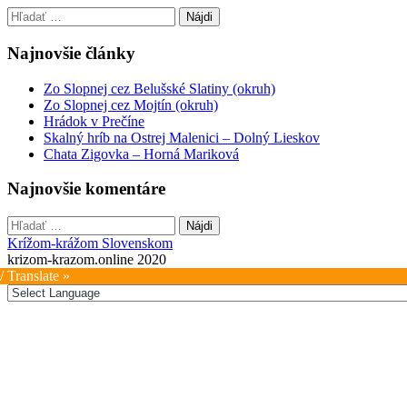
Hľadať:
Najnovšie články
Zo Slopnej cez Belušské Slatiny (okruh)
Zo Slopnej cez Mojtín (okruh)
Hrádok v Prečíne
Skalný hríb na Ostrej Malenici – Dolný Lieskov
Chata Zigovka – Horná Mariková
Najnovšie komentáre
Hľadať:
Krížom-krážom Slovenskom
krizom-krazom.online 2020
/ Translate »