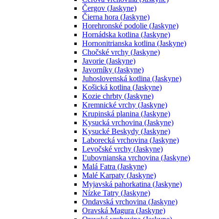
Čergov (Jaskyne)
Čierna hora (Jaskyne)
Horehronské podolie (Jaskyne)
Hornádska kotlina (Jaskyne)
Hornonitrianska kotlina (Jaskyne)
Chočské vrchy (Jaskyne)
Javorie (Jaskyne)
Javorníky (Jaskyne)
Juhoslovenská kotlina (Jaskyne)
Košická kotlina (Jaskyne)
Kozie chrbty (Jaskyne)
Kremnické vrchy (Jaskyne)
Krupinská planina (Jaskyne)
Kysucká vrchovina (Jaskyne)
Kysucké Beskydy (Jaskyne)
Laborecká vrchovina (Jaskyne)
Levočské vrchy (Jaskyne)
Ľubovnianska vrchovina (Jaskyne)
Malá Fatra (Jaskyne)
Malé Karpaty (Jaskyne)
Myjavská pahorkatina (Jaskyne)
Nízke Tatry (Jaskyne)
Ondavská vrchovina (Jaskyne)
Oravská Magura (Jaskyne)