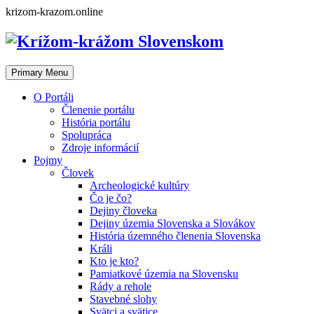
Skip
krizom-krazom.online
to
content
Primary Menu
O Portáli
Členenie portálu
História portálu
Spolupráca
Zdroje informácií
Pojmy
Človek
Archeologické kultúry
Čo je čo?
Dejiny človeka
Dejiny územia Slovenska a Slovákov
História územného členenia Slovenska
Králi
Kto je kto?
Pamiatkové územia na Slovensku
Rády a rehole
Stavebné slohy
Svätci a svätice