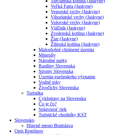
Turčianska kotlina (Jaskyne)
Veľká Fatra (Jaskyne)
Veporské vrchy (Jaskyne)
Vihorlatské vrchy (Jaskyne)
Volovské vrchy (Jaskyne)
Vtáčnik (Jaskyne)
Zvolenská kotlina (Jaskyne)
Žiar (Jaskyne)
Žilinská kotlina (Jaskyne)
Maloplošné chránené územia
Minerály
Národné parky
Rastliny Slovenska
Stromy Slovenska
Územia európskeho významu
Vodné toky
Živočíchy Slovenska
Turistika
Cyklotrasy na Slovensku
Čo je čo?
Splavnosť riek
Turistické chodníky KST
Slovensko
Hlavné mesto Bratislava
Opis Regiónov