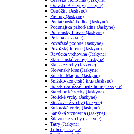
Oravská vrchovina (Jaskyne)
Oravské Beskydy (Jaskyne)
Ostrôžky (Jaskyne)
Pieniny (Jaskyne)
Podtatranská kotlina (Jaskyne)
Podunajská pahorkatina (Jaskyne)
Pohronský Inovec (Jaskyne)
Poľana (Jaskyne)
Považské podolie (Jaskyne)
Považský Inovec (Jaskyne)
Revúcka vrchovina (Jaskyne)
Skorušinské vrchy (Jaskyne)
Slanské vrchy (Jaskyne)
Slovenský kras (Jaskyne)
Spišská Magura (Jaskyne)
Spišsko-gemerský kras (Jaskyne)
Spišsko-šarišské medzihorie (Jaskyne)
Starohorské vrchy (Jaskyne)
Stolické vrchy (Jaskyne)
Strážovské vrchy (Jaskyne)
Súľovské vrchy (Jaskyne)
Šarišská vrchovina (Jaskyne)
Štiavnické vrchy (Jaskyne)
Tatry (Jaskyne)
Tribeč (Jaskyne)