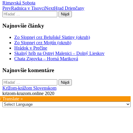
Rimavská Sobota
Post
Prev
Radnica v Tisovci
Next
Hrad Drienčany
Hľadať:
navigation
Najnovšie články
Zo Slopnej cez Belušské Slatiny (okruh)
Zo Slopnej cez Mojtín (okruh)
Hrádok v Prečíne
Skalný hríb na Ostrej Malenici – Dolný Lieskov
Chata Zigovka – Horná Mariková
Najnovšie komentáre
Hľadať:
Krížom-krážom Slovenskom
krizom-krazom.online 2020
/ Translate »