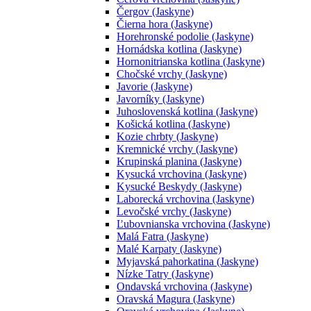
Čergov (Jaskyne)
Čierna hora (Jaskyne)
Horehronské podolie (Jaskyne)
Hornádska kotlina (Jaskyne)
Hornonitrianska kotlina (Jaskyne)
Chočské vrchy (Jaskyne)
Javorie (Jaskyne)
Javorníky (Jaskyne)
Juhoslovenská kotlina (Jaskyne)
Košická kotlina (Jaskyne)
Kozie chrbty (Jaskyne)
Kremnické vrchy (Jaskyne)
Krupinská planina (Jaskyne)
Kysucká vrchovina (Jaskyne)
Kysucké Beskydy (Jaskyne)
Laborecká vrchovina (Jaskyne)
Levočské vrchy (Jaskyne)
Ľubovnianska vrchovina (Jaskyne)
Malá Fatra (Jaskyne)
Malé Karpaty (Jaskyne)
Myjavská pahorkatina (Jaskyne)
Nízke Tatry (Jaskyne)
Ondavská vrchovina (Jaskyne)
Oravská Magura (Jaskyne)