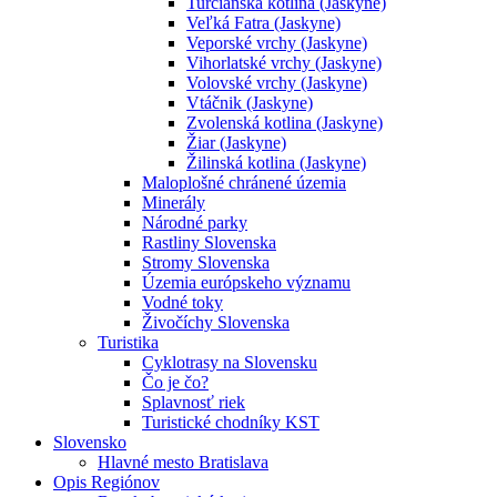
Turčianska kotlina (Jaskyne)
Veľká Fatra (Jaskyne)
Veporské vrchy (Jaskyne)
Vihorlatské vrchy (Jaskyne)
Volovské vrchy (Jaskyne)
Vtáčnik (Jaskyne)
Zvolenská kotlina (Jaskyne)
Žiar (Jaskyne)
Žilinská kotlina (Jaskyne)
Maloplošné chránené územia
Minerály
Národné parky
Rastliny Slovenska
Stromy Slovenska
Územia európskeho významu
Vodné toky
Živočíchy Slovenska
Turistika
Cyklotrasy na Slovensku
Čo je čo?
Splavnosť riek
Turistické chodníky KST
Slovensko
Hlavné mesto Bratislava
Opis Regiónov