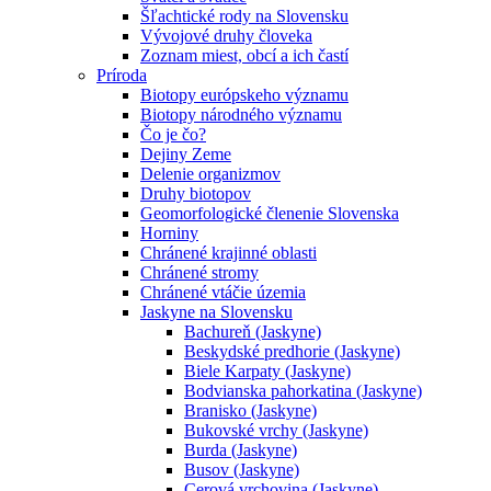
Šľachtické rody na Slovensku
Vývojové druhy človeka
Zoznam miest, obcí a ich častí
Príroda
Biotopy európskeho významu
Biotopy národného významu
Čo je čo?
Dejiny Zeme
Delenie organizmov
Druhy biotopov
Geomorfologické členenie Slovenska
Horniny
Chránené krajinné oblasti
Chránené stromy
Chránené vtáčie územia
Jaskyne na Slovensku
Bachureň (Jaskyne)
Beskydské predhorie (Jaskyne)
Biele Karpaty (Jaskyne)
Bodvianska pahorkatina (Jaskyne)
Branisko (Jaskyne)
Bukovské vrchy (Jaskyne)
Burda (Jaskyne)
Busov (Jaskyne)
Cerová vrchovina (Jaskyne)