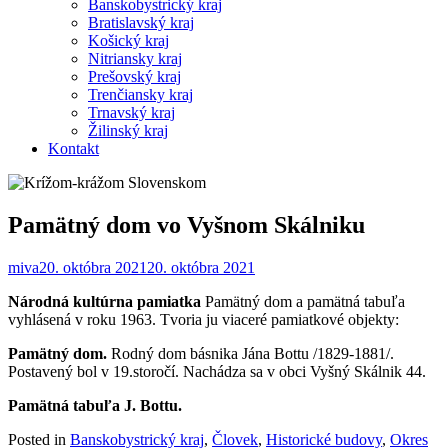
Banskobystrický kraj
Bratislavský kraj
Košický kraj
Nitriansky kraj
Prešovský kraj
Trenčiansky kraj
Trnavský kraj
Žilinský kraj
Kontakt
Pamätný dom vo Vyšnom Skálniku
miva
20. októbra 2021
20. októbra 2021
Národná kultúrna pamiatka
Pamätný dom a pamätná tabuľa
vyhlásená v roku 1963. Tvoria ju viaceré pamiatkové objekty:
Pamätný dom.
Rodný dom básnika Jána Bottu /1829-1881/.
Postavený bol v 19.storočí. Nachádza sa v obci Vyšný Skálnik 44.
Pamätná tabuľa J. Bottu.
Posted in
Banskobystrický kraj
,
Človek
,
Historické budovy
,
Okres