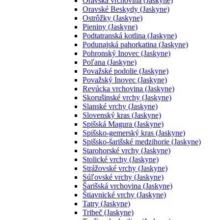
Oravská vrchovina (Jaskyne)
Oravské Beskydy (Jaskyne)
Ostrôžky (Jaskyne)
Pieniny (Jaskyne)
Podtatranská kotlina (Jaskyne)
Podunajská pahorkatina (Jaskyne)
Pohronský Inovec (Jaskyne)
Poľana (Jaskyne)
Považské podolie (Jaskyne)
Považský Inovec (Jaskyne)
Revúcka vrchovina (Jaskyne)
Skorušinské vrchy (Jaskyne)
Slanské vrchy (Jaskyne)
Slovenský kras (Jaskyne)
Spišská Magura (Jaskyne)
Spišsko-gemerský kras (Jaskyne)
Spišsko-šarišské medzihorie (Jaskyne)
Starohorské vrchy (Jaskyne)
Stolické vrchy (Jaskyne)
Strážovské vrchy (Jaskyne)
Súľovské vrchy (Jaskyne)
Šarišská vrchovina (Jaskyne)
Štiavnické vrchy (Jaskyne)
Tatry (Jaskyne)
Tribeč (Jaskyne)