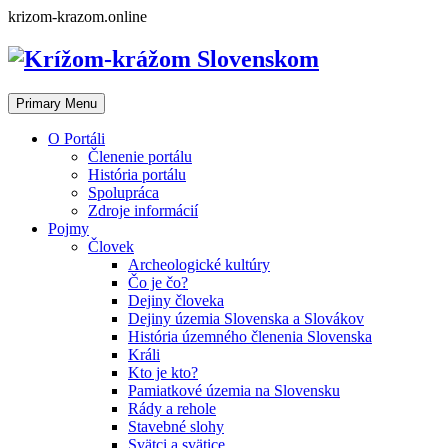
Skip
krizom-krazom.online
to
content
Primary Menu
O Portáli
Členenie portálu
História portálu
Spolupráca
Zdroje informácií
Pojmy
Človek
Archeologické kultúry
Čo je čo?
Dejiny človeka
Dejiny územia Slovenska a Slovákov
História územného členenia Slovenska
Králi
Kto je kto?
Pamiatkové územia na Slovensku
Rády a rehole
Stavebné slohy
Svätci a svätice